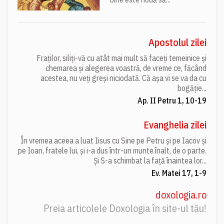
Apostolul zilei
Fraților, siliți-vă cu atât mai mult să faceți temeinice și
chemarea și alegerea voastră, de vreme ce, făcând
acestea, nu veți greși niciodată. Că așa vi se va da cu
bogăție...
Ap. II Petru 1, 10-19
Evanghelia zilei
În vremea aceea a luat Iisus cu Sine pe Petru și pe Iacov și
pe Ioan, fratele lui, și i-a dus într-un munte înalt, de o parte.
Și S-a schimbat la față înaintea lor...
Ev. Matei 17, 1-9
doxologia.ro
Preia articolele Doxologia în site-ul tău!