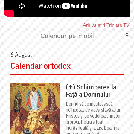
Arhiva ştiri Trinitas TV
Calendar pe mobil
6 August
Calendar ortodox
(✝) Schimbarea la
Față a Domnului
Dorind să se îndulcească
neîncetat de acea slavă a lui
Hristos și de vederea sfinților
proroci, Petru a luat
îndrăzneală și a zis: Doamne,
bine este nouă să...