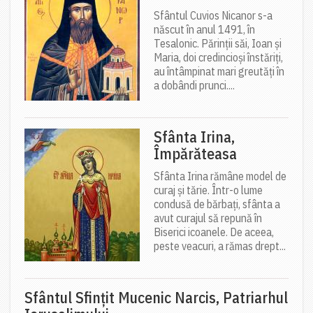
Sfântul Cuvios Nicanor s-a
născut în anul 1491, în
Tesalonic. Părinții săi, Ioan și
Maria, doi credincioși înstăriți,
au întâmpinat mari greutăți în
a dobândi prunci....
Sfânta Irina,
Împărăteasa
Sfânta Irina rămâne model de
curaj și tărie. Într-o lume
condusă de bărbați, sfânta a
avut curajul să repună în
Biserici icoanele. De aceea,
peste veacuri, a rămas drept...
Sfântul Sfinţit Mucenic Narcis, Patriarhul