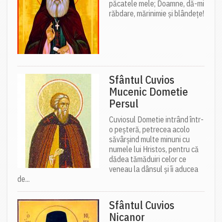
păcatele mele; Doamne, dă-mi
răbdare, mărinimie şi blândeţe!
Sfântul Cuvios
Mucenic Dometie
Persul
Cuviosul Dometie intrând într-
o peșteră, petrecea acolo
săvârșind multe minuni cu
numele lui Hristos, pentru că
dădea tămăduiri celor ce
veneau la dânsul și îi aducea
de...
Sfântul Cuvios
Nicanor