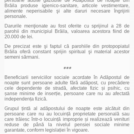
persoane adulte găzduite de Adăpostul de noapte din
Brăila produse igienico-sanitare, articole vestimentare,
alimente neperisabile şi alte daruri necesare îngrijirii
personale.
Darurile menţionate au fost oferite cu sprijinul a 28 de
parohii din municipiul Brăila, valoarea acestora fiind de
20.000 de lei.
De precizat este şi faptul că parohiile din protopopiatul
Brăila oferă constant sprijin spiritual şi material acestor
semeni sărmani.
⁕⁕⁕
Beneficiarii serviciilor sociale acordate în Adăpostul de
noapte sunt persoane adulte fără adăpost, cu precădere
cele dependente de stradă, afectate fizic și psihic, cu
șanse minime de inserție, persoane care nu au afectată
independența fizică.
Grupul țintă al adăpostului de noapte este alcătuit din
persoane care nu au locuință proprietate personală sau
care trăiesc într-o locuință improprie și realizează venituri
reduse de până la nivelul pensiei sociale minime
garantate, conform legislației în vigoare.