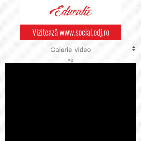
Galerie video
<p