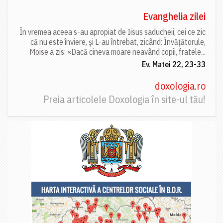
Evanghelia zilei
În vremea aceea s-au apropiat de Iisus saducheii, cei ce zic
că nu este înviere, și L-au întrebat, zicând: Învățătorule,
Moise a zis: «Dacă cineva moare neavând copii, fratele...
Ev. Matei 22, 23-33
doxologia.ro
Preia articolele Doxologia în site-ul tău!