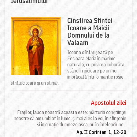
Ierusalimului
Cinstirea Sfintei
Icoane a Maicii
Domnului de la
Valaam
Icoana o înfățișează pe
Fecioara Maria în mărime
naturală, cu privirea coborâtă,
stând în picioare pe un nor,
îmbrăcată într-o mantie roșie
strălucitoare și un stihar...
Apostolul zilei
Fraților, lauda noastră aceasta este: mărturia conștiinței
noastre că am umblat în lume, și mai ales la voi, în sfințenie
și în curăție dumnezeiască, nu în înțelepciune...
Ap. II Corinteni 1, 12-20