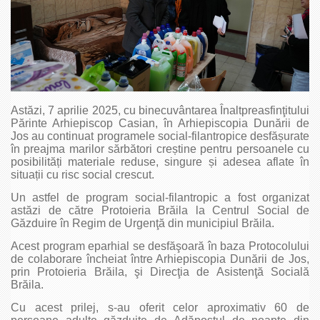
Astăzi, 7 aprilie 2025, cu binecuvântarea Înaltpreasfinţitului
Părinte Arhiepiscop Casian, în Arhiepiscopia Dunării de
Jos au continuat programele social-filantropice desfășurate
în preajma marilor sărbători creștine pentru persoanele cu
posibilități materiale reduse, singure și adesea aflate în
situații cu risc social crescut.
Un astfel de program social-filantropic a fost organizat
astăzi de către Protoieria Brăila la Centrul Social de
Găzduire în Regim de Urgenţă din municipiul Brăila.
Acest program eparhial se desfăşoară în baza Protocolului
de colaborare încheiat între Arhiepiscopia Dunării de Jos,
prin Protoieria Brăila, şi Direcţia de Asistenţă Socială
Brăila.
Cu acest prilej, s-au oferit celor aproximativ 60 de