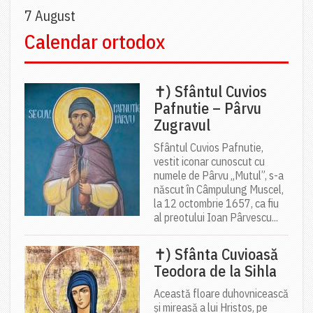
7 August
Calendar ortodox
✝) Sfântul Cuvios
Pafnutie – Pârvu
Zugravul
Sfântul Cuvios Pafnutie,
vestit iconar cunoscut cu
numele de Pârvu „Mutul”, s-a
născut în Câmpulung Muscel,
la 12 octombrie 1657, ca fiu
al preotului Ioan Pârvescu...
✝) Sfânta Cuvioasă
Teodora de la Sihla
Această floare duhovnicească
și mireasă a lui Hristos, pe