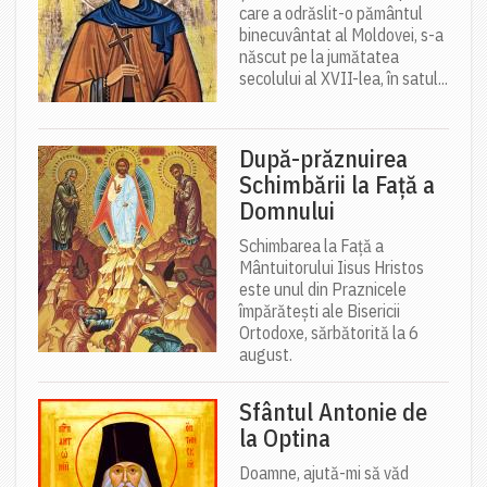
care a odrăslit-o pământul
binecuvântat al Moldovei, s-a
născut pe la jumătatea
secolului al XVII-lea, în satul...
După-prăznuirea
Schimbării la Față a
Domnului
Schimbarea la Față a
Mântuitorului Iisus Hristos
este unul din Praznicele
împărătești ale Bisericii
Ortodoxe, sărbătorită la 6
august.
Sfântul Antonie de
la Optina
Doamne, ajută-mi să văd