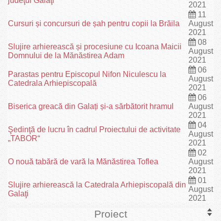
judeţul Galaţi
2021
11
Cursuri și concursuri de șah pentru copii la Brăila
August
2021
08
Slujire arhierească și procesiune cu Icoana Maicii
August
Domnului de la Mănăstirea Adam
2021
06
Parastas pentru Episcopul Nifon Niculescu la
August
Catedrala Arhiepiscopală
2021
06
Biserica greacă din Galați și-a sărbătorit hramul
August
2021
04
Şedinţă de lucru în cadrul Proiectului de activitate
August
„TABOR“
2021
02
O nouă tabără de vară la Mănăstirea Toflea
August
2021
01
Slujire arhierească la Catedrala Arhiepiscopală din
August
Galaţi
2021
Proiect