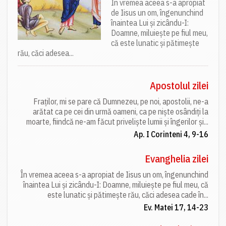
În vremea aceea s-a apropiat
de Iisus un om, îngenunchind
înaintea Lui și zicându-I:
Doamne, miluiește pe fiul meu,
că este lunatic și pătimește
rău, căci adesea...
Apostolul zilei
Fraților, mi se pare că Dumnezeu, pe noi, apostolii, ne-a
arătat ca pe cei din urmă oameni, ca pe niște osândiți la
moarte, fiindcă ne-am făcut priveliște lumii și îngerilor și...
Ap. I Corinteni 4, 9-16
Evanghelia zilei
În vremea aceea s-a apropiat de Iisus un om, îngenunchind
înaintea Lui și zicându-I: Doamne, miluiește pe fiul meu, că
este lunatic și pătimește rău, căci adesea cade în...
Ev. Matei 17, 14-23