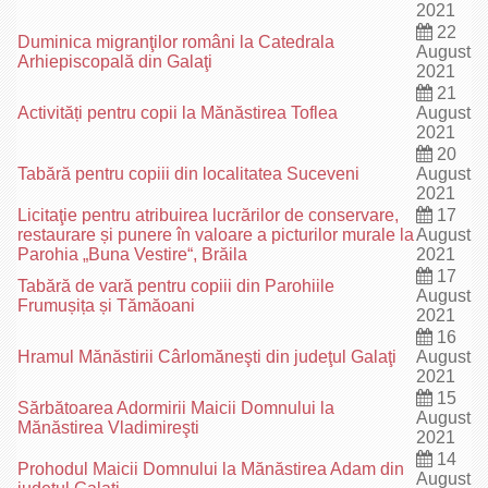
2021
22
Duminica migranţilor români la Catedrala
August
Arhiepiscopală din Galaţi
2021
21
Activități pentru copii la Mănăstirea Toflea
August
2021
20
Tabără pentru copiii din localitatea Suceveni
August
2021
Licitaţie pentru atribuirea lucrărilor de conservare,
17
restaurare și punere în valoare a picturilor murale la
August
Parohia „Buna Vestire“, Brăila
2021
17
Tabără de vară pentru copiii din Parohiile
August
Frumușița și Tămăoani
2021
16
Hramul Mănăstirii Cârlomăneşti din judeţul Galaţi
August
2021
15
Sărbătoarea Adormirii Maicii Domnului la
August
Mănăstirea Vladimireşti
2021
14
Prohodul Maicii Domnului la Mănăstirea Adam din
August