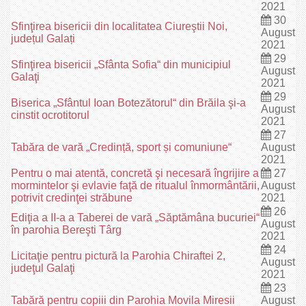
2021
30
Sfinţirea bisericii din localitatea Ciureştii Noi,
August
județul Galați
2021
29
Sfinţirea bisericii „Sfânta Sofia“ din municipiul
August
Galaţi
2021
29
Biserica „Sfântul Ioan Botezătorul“ din Brăila şi-a
August
cinstit ocrotitorul
2021
27
Tabăra de vară „Credință, sport și comuniune“
August
2021
Pentru o mai atentă, concretă şi necesară îngrijire a
27
mormintelor şi evlavie faţă de ritualul înmormântării,
August
potrivit credinţei străbune
2021
26
Ediţia a II-a a Taberei de vară „Săptămâna bucuriei“
August
în parohia Bereşti Târg
2021
24
Licitaţie pentru pictură la Parohia Chiraftei 2,
August
judeţul Galaţi
2021
23
Tabără pentru copiii din Parohia Movila Miresii
August