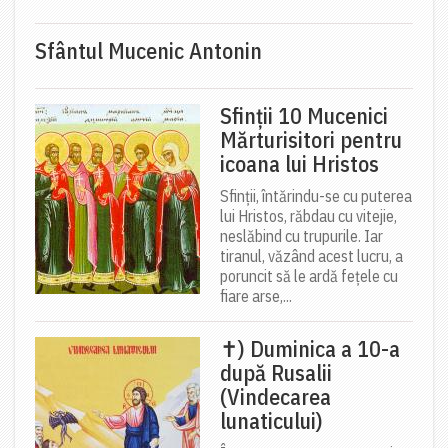
Sfântul Mucenic Antonin
Sfinții 10 Mucenici
Mărturisitori pentru
icoana lui Hristos
Sfinții, întărindu-se cu puterea
lui Hristos, răbdau cu vitejie,
neslăbind cu trupurile. Iar
tiranul, văzând acest lucru, a
poruncit să le ardă fețele cu
fiare arse,...
✝) Duminica a 10-a
după Rusalii
(Vindecarea
lunaticului)