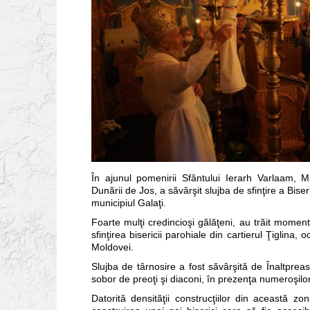
În ajunul pomenirii Sfântului Ierarh Varlaam, Mit
Dunării de Jos, a săvârşit slujba de sfinţire a Bise
municipiul Galaţi.
Foarte mulţi credincioşi gălăţeni, au trăit momen
sfinţirea bisericii parohiale din cartierul Ţiglina,
Moldovei.
Slujba de târnosire a fost săvârşită de Înaltpreas
sobor de preoţi şi diaconi, în prezenţa numeroşilor
Datorită densităţii construcţiilor din această z