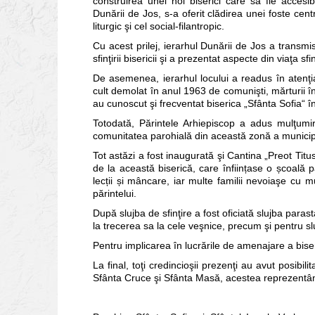
construirea unei noi biserici care să fie accesibi
Dunării de Jos, s-a oferit clădirea unei foste cen
liturgic şi cel social-filantropic.
Cu acest prilej, ierarhul Dunării de Jos a transmi
sfinţirii bisericii şi a prezentat aspecte din viaţa sfin
De asemenea, ierarhul locului a readus în atenţia
cult demolat în anul 1963 de comunişti, mărturii în 
au cunoscut şi frecventat biserica „Sfânta Sofia“ 
Totodată, Părintele Arhiepiscop a adus mulţumiri
comunitatea parohială din această zonă a municipi
Tot astăzi a fost inaugurată şi Cantina „Preot Titu
de la această biserică, care înființase o școală p
lecții și mâncare, iar multe familii nevoiaşe cu mu
părintelui.
După slujba de sfinţire a fost oficiată slujba para
la trecerea sa la cele veşnice, precum şi pentru slu
Pentru implicarea în lucrările de amenajare a biser
La final, toţi credincioşii prezenţi au avut posibil
Sfânta Cruce şi Sfânta Masă, acestea reprezentâ