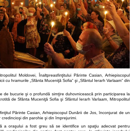
ropolitul Moldovei, Înaltpreasfinţitului Părinte Casian, Arhiepiscopul
ricii cu hramurile „Sfânta Muceniţă Sofia“ şi „Sfântul Ierarh Varlaam“ din
te de bucurie şi o profundă simţire duhovnicească prin participarea la
 ocrotită de Sfânta Muceniţă Sofia şi Sfântul Ierarh Varlaam, Mitropolitul
finţitul Părinte Casian, Arhiepiscopul Dunării de Jos, înconjurat de un
 credincioşi din parohie şi din împrejurimi.
onă a oraşului a fost greu să se identifice un spaţiu adecvat pentru