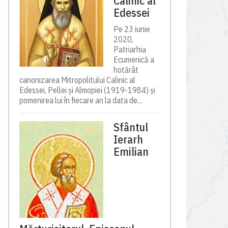
Calinic al
Edessei
Pe 23 iunie
2020,
Patriarhia
Ecumenică a
hotărât
canonizarea Mitropolitului Calinic al
Edessei, Pellei și Almopiei (1919-1984) și
pomenirea lui în fiecare an la data de...
Sfântul
Ierarh
Emilian