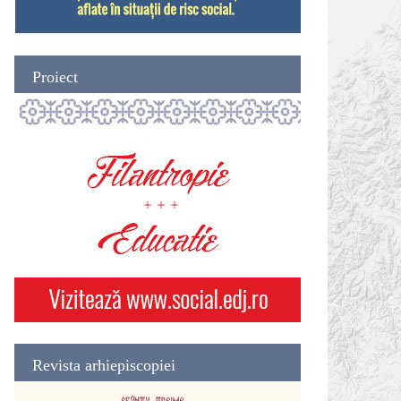
Proiect
Revista arhiepiscopiei