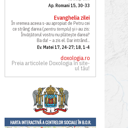
Ap. Romani 15, 30-33
Evanghelia zilei
În vremea aceea s-au apropiat de Petru cei
ce strâng darea (
pentru templu
) și i-au zis:
Învățătorul vostru nu plătește darea?
Ba da! – a zis el. Dar intrând...
Ev. Matei 17, 24-27; 18, 1-4
doxologia.ro
Preia articolele Doxologia în site-
ul tău!