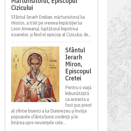
Mărturisitorul, Episcopul
Cizicului
Sfântul Ierarh Emilian, mărturisitorul lui
Hristos, a trăit pe vremea împărăției lui
Leon Armeanul, luptătorul împotriva
icoanelor, și fiind el episcop al Cizicului, de...
Sfântul
Ierarh
Miron,
Episcopul
Cretei
Pentru o viață
îmbunătățită
ca aceasta a
fost pus preot
al sfintei biserici a lui Dumnezeu și învăța
popoarele sfânta bună credință și le
întărea spre nevoințele cele...