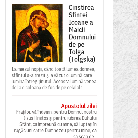
Cinstirea
Sfintei
Icoane a
Maicii
Domnului
de pe
Tolga
(Tolgska)
La miezul nopții, când toată lumea dormea,
sfântul s-a trezit și a văzut o lumină care
lumina întreg ținutul. Aceasta lumină venea
de la o coloană de foc de pe celălalt...
Apostolul zilei
Fraților, vă îndemn, pentru Domnul nostru
Iisus Hristos și pentru iubirea Duhului
Sfânt, ca împreună cu mine, să luptați în
rugăciuni către Dumnezeu pentru mine, ca
să scap de...