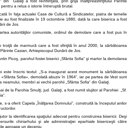
din Galaţi a fost reînfiinţată, prin grija Înaltpreasfinţitului Părinte
entru a relua o istorie întreruptă brutal.
icată în faţa actualei Case de Cultură a Sindicatelor, piatra de temelie
ie au fost finalizate în 19 octombrie 1880, dată la care biserica a fost
ării de Jos.
rtea autorităţilor comuniste, ordinul de demolare care a fost pus în
t o troiţă de marmură care a fost sfinţită în anul 2000, la sărbătoarea
l Părinte Casian, Arhiepiscopul Dunării de Jos.
ntin Picoş, parohul fostei biserici „Sfânta Sofia“ şi martor la demolarea
i este înscris textul: „S-a inaugurat acest monument la sărbătoarea
ici «Sfânta Sofia», demolată abuziv în 1964“, iar pe partea de Vest sunt
a neamului, membri ai vechii parohii „Sfânta Sofia“ din Galaţi.
 de la Parohia Smulţi, jud. Galaţi, a fost numit slujitor al Parohiei „Sf.
ia“.
e, s-a oferit Capela „Înălţarea Domnului”, construită la începutul anilor
uctorilor.
jutor la identificarea spaţiului adecvat pentru construirea bisericii. Deşi
surile chiriarhului şi ale administraţiei eparhiale bisericeşti către
ă de aproape un deceniu.