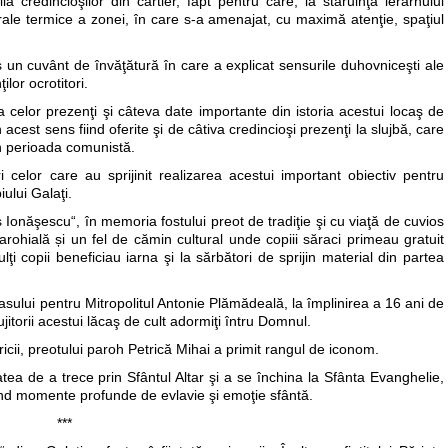
lă credincioşilor din cartier, fapt pentru care, la stăruinţa ierarhului
trale termice a zonei, în care s-a amenajat, cu maximă atenţie, spaţiul
s un cuvânt de învăţătură în care a explicat sensurile duhovniceşti ale
ţilor ocrotitori.
 celor prezenţi şi câteva date importante din istoria acestui locaş de
acest sens fiind oferite şi de câtiva credincioşi prezenţi la slujbă, care
în perioada comunistă.
 celor care au sprijinit realizarea acestui important obiectiv pentru
ului Galaţi.
s Ionăşescu“, în memoria fostului preot de tradiţie şi cu viaţă de cuvios
arohială și un fel de cămin cultural unde copiii săraci primeau gratuit
lţi copii beneficiau iarna şi la sărbători de sprijin material din partea
stasului pentru Mitropolitul Antonie Plămădeală, la împlinirea a 16 ani de
jitorii acestui lăcaş de cult adormiţi întru Domnul.
icii, preotului paroh Petrică Mihai a primit rangul de iconom.
itatea de a trece prin Sfântul Altar şi a se închina la Sfânta Evanghelie,
nd momente profunde de evlavie şi emoţie sfântă.
***