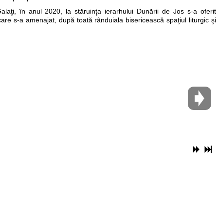
Galaţi, în anul 2020, la stăruinţa ierarhului Dunării de Jos s-a oferit
care s-a amenajat, după toată rânduiala bisericească spaţiul liturgic şi