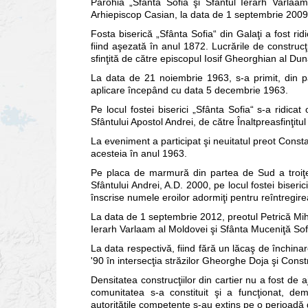
Parohia „Sfânta Sofia şi Sfântul Ierarh Varlaam“ 
Arhiepiscop Casian, la data de 1 septembrie 2009 p
Fosta biserică „Sfânta Sofia“ din Galaţi a fost rid
fiind aşezată în anul 1872. Lucrările de construcţ
sfinţită de către episcopul Iosif Gheorghian al Dun
La data de 21 noiembrie 1963, s-a primit, din pa
aplicare începând cu data 5 decembrie 1963.
Pe locul fostei biserici „Sfânta Sofia“ s-a ridica
Sfântului Apostol Andrei, de către Înaltpreasfinţitu
La eveniment a participat şi neuitatul preot Consta
acesteia în anul 1963.
Pe placa de marmură din partea de Sud a troiţe
Sfântului Andrei, A.D. 2000, pe locul fostei biser
înscrise numele eroilor adormiţi pentru reîntregire
La data de 1 septembrie 2012, preotul Petrică Mihai
Ierarh Varlaam al Moldovei şi Sfânta Muceniţă Sof
La data respectivă, fiind fără un lăcaş de închinar
'90 în intersecţia străzilor Gheorghe Doja şi Constr
Densitatea construcţiilor din cartier nu a fost de a
comunitatea s-a constituit şi a funcţionat, demer
autorităţile competente s-au extins pe o perioad