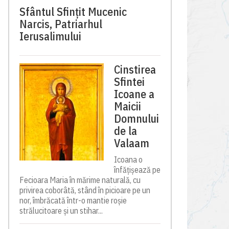
Sfântul Sfinţit Mucenic
Narcis, Patriarhul
Ierusalimului
Cinstirea
Sfintei
Icoane a
Maicii
Domnului
de la
Valaam
Icoana o
înfățișează pe
Fecioara Maria în mărime naturală, cu
privirea coborâtă, stând în picioare pe un
nor, îmbrăcată într-o mantie roșie
strălucitoare și un stihar...