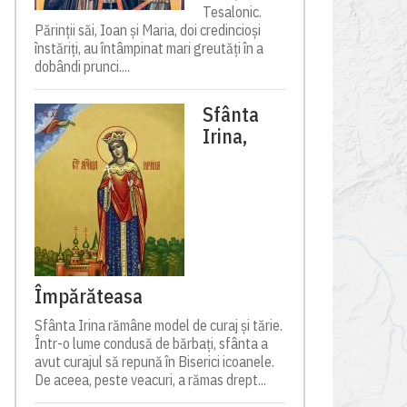
Tesalonic.
Părinții săi, Ioan și Maria, doi credincioși
înstăriți, au întâmpinat mari greutăți în a
dobândi prunci....
Sfânta
Irina,
Împărăteasa
Sfânta Irina rămâne model de curaj și tărie.
Într-o lume condusă de bărbați, sfânta a
avut curajul să repună în Biserici icoanele.
De aceea, peste veacuri, a rămas drept...