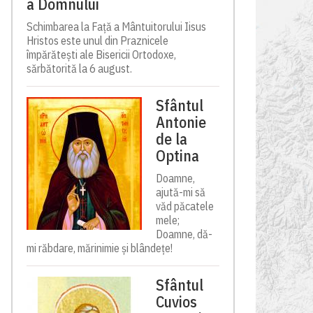
a Domnului
Schimbarea la Față a Mântuitorului Iisus
Hristos este unul din Praznicele
împărătești ale Bisericii Ortodoxe,
sărbătorită la 6 august.
Sfântul
Antonie
de la
Optina
Doamne,
ajută-mi să
văd păcatele
mele;
Doamne, dă-
mi răbdare, mărinimie şi blândeţe!
Sfântul
Cuvios