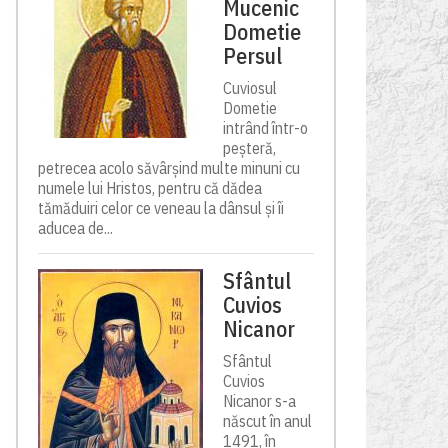
Mucenic
Dometie
Persul
Cuviosul
Dometie
intrând într-o
peșteră,
petrecea acolo săvârșind multe minuni cu
numele lui Hristos, pentru că dădea
tămăduiri celor ce veneau la dânsul și îi
aducea de...
Sfântul
Cuvios
Nicanor
Sfântul
Cuvios
Nicanor s-a
născut în anul
1491, în