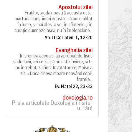
Apostolul zilei
Fraților, lauda noastră aceasta este:
mărturia conștiinței noastre că am umblat
în lume, și mai ales la voi, în sfințenie și în
curăție dumnezeiască, nu în înțelepciune...
Ap. II Corinteni 1, 12-20
Evanghelia zilei
În vremea aceea s-au apropiat de Iisus
saducheii, cei ce zic că nu este înviere, și L-
au întrebat, zicând: Învățătorule, Moise a
zis: «Dacă cineva moare neavând copii,
fratele...
Ev. Matei 22, 23-33
doxologia.ro
Preia articolele Doxologia în site-
ul tău!