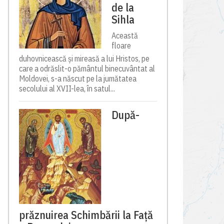
de la
Sihla
Această
floare
duhovnicească și mireasă a lui Hristos, pe
care a odrăslit-o pământul binecuvântat al
Moldovei, s-a născut pe la jumătatea
secolului al XVII-lea, în satul...
După-
prăznuirea Schimbării la Față