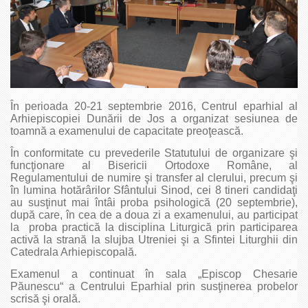
În perioada 20-21 septembrie 2016, Centrul eparhial al
Arhiepiscopiei Dunării de Jos a organizat sesiunea de
toamnă a examenului de capacitate preoţească.
În conformitate cu prevederile Statutului de organizare şi
funcţionare al Bisericii Ortodoxe Române, al
Regulamentului de numire şi transfer al clerului, precum şi
în lumina hotărârilor Sfântului Sinod, cei 8 tineri candidaţi
au susţinut mai întâi proba psihologică (20 septembrie),
după care, în cea de a doua zi a examenului, au participat
la proba practică la disciplina Liturgică prin participarea
activă la strană la slujba Utreniei şi a Sfintei Liturghii din
Catedrala Arhiepiscopală.
Examenul a continuat în sala „Episcop Chesarie
Păunescu“ a Centrului Eparhial prin susţinerea probelor
scrisă şi orală.