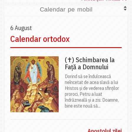
Calendar pe mobil
6 August
Calendar ortodox
(✝) Schimbarea la
Față a Domnului
Dorind să se îndulcească
neîncetat de acea slavă a lui
Hristos și de vederea sfinților
proroci, Petru a luat
îndrăzneală și a zis: Doamne,
bine este nouă să...
Apostolul zilei