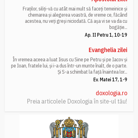
Fraților, siliți-vă cu atât mai mult să faceți temeinice și
chemarea și alegerea voastră, de vreme ce, făcând
acestea, nu veți greși niciodată. Că așa vi se va da cu
bogăție...
Ap. II Petru 1, 10-19
Evanghelia zilei
În vremea aceea a luat Iisus cu Sine pe Petru și pe Iacov și
pe Ioan, fratele lui, și i-a dus într-un munte înalt, de o parte.
Și S-a schimbat la față înaintea lor...
Ev. Matei 17, 1-9
doxologia.ro
Preia articolele Doxologia în site-ul tău!