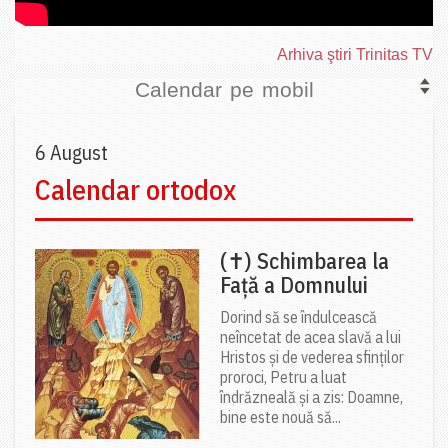
Arhiva ştiri Trinitas TV
Calendar pe mobil
6 August
Calendar ortodox
(✝) Schimbarea la
Față a Domnului
Dorind să se îndulcească
neîncetat de acea slavă a lui
Hristos și de vederea sfinților
proroci, Petru a luat
îndrăzneală și a zis: Doamne,
bine este nouă să...