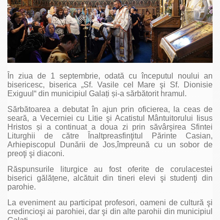
În ziua de 1 septembrie, odată cu începutul noului an
bisericesc, biserica „Sf. Vasile cel Mare şi Sf. Dionisie
Exiguul“ din municipiul Galați și-a sărbătorit hramul.
Sărbătoarea a debutat în ajun prin oficierea, la ceas de
seară, a Vecerniei cu Litie şi Acatistul Mântuitorului Iisus
Hristos și a continuat a doua zi prin săvârşirea Sfintei
Liturghii de către Înaltpreasfinţitul Părinte Casian,
Arhiepiscopul Dunării de Jos,împreună cu un sobor de
preoţi şi diaconi.
Răspunsurile liturgice au fost oferite de corulacestei
biserici gălățene, alcătuit din tineri elevi şi studenţi din
parohie.
La eveniment au participat profesori, oameni de cultură şi
credincioşi ai parohiei, dar şi din alte parohii din municipiul