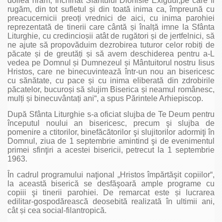
doilea hram, închinat Sfântului Dionisie Exiguul,pe care îl
rugăm, din tot sufletul și din toată inima ca, împreună cu
preacucernicii preoți vrednici de aici, cu inima parohiei
reprezentată de tinerii care cântă și înalță imne la Sfânta
Liturghie, cu credincioșii atât de rugători și de jertfelnici, să
ne ajute să propovăduim dezrobirea tuturor celor robiți de
păcate și de greutăți și să avem deschiderea pentru a-L
vedea pe Domnul și Dumnezeul și Mântuitorul nostru Iisus
Hristos, care ne binecuvintează într-un nou an bisericesc
cu sănătate, cu pace și cu inima eliberată din zdrobirile
păcatelor, bucuroși să slujim Biserica și neamul românesc,
mulți și binecuvântați ani“, a spus Părintele Arhiepiscop.
După Sfânta Liturghie s-a oficiat slujba de Te Deum pentru
începutul noului an bisericesc, precum şi slujba de
pomenire a ctitorilor, binefăcătorilor şi slujitorilor adormiţi în
Domnul, ziua de 1 septembrie amintind şi de evenimentul
primei sfinţiri a acestei bisericii, petrecut la 1 septembrie
1963.
În cadrul programului naţional „Hristos împărtăşit copiilor“,
la această biserică se desfăşoară ample programe cu
copiii şi tinerii parohiei. De remarcat este și lucrarea
edilitar-gospodărească deosebită realizată în ultimii ani,
cât și cea social-filantropică.