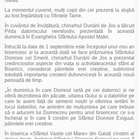
Galați.
La momentul cuvenit, mulți copii din cei prezenți la slujbă
au fost împărtășiți cu Sfintele Taine.
În cuvântul de învățătură, chiriarhul Dunării de Jos a tâlcuit
Pilda datornicului nemilostiv, prezentată în această
duminică în Evanghelia Sfântului Apostol Matei.
Întrucât la data de 1 septembrie este începutul unui nou an
bisericesc și la această dată se face prăznuirea Sfântului
Dionisie cel Smerit, chiriarhul Dunării de Jos a prezentat
credincioșilor aspecte din viața și activitateacestui sfânt al
Bisericii, considerat părintele erei creștine, subliniind
totodată importanța creșterii duhovnicești în această nouă
perioadă de timp.
„
În duminica în care Domnul iartă pe cei datornici și ne
oferă dezrobirea din păcate, uitarea răului și a datoriilor pe
care le avem față de semenii noștri și oferirea iertării în
locul datoriilor, ne amintim de mulțumirea pe care trebuie
să o aducem lui Dumnezeu pentru anul bisericesc ce s-a
încheiat și în care îl cinstim pe Sfântul Dionisie Exiguul,
părintele erei creștine.
În biserica «Sfântul Vasile cel Mare» din Galați cinstim al