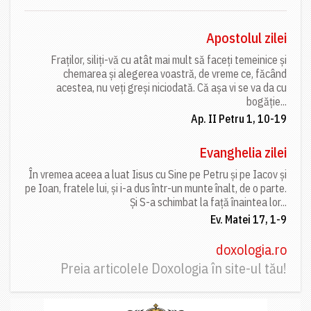
Apostolul zilei
Fraților, siliți-vă cu atât mai mult să faceți temeinice și
chemarea și alegerea voastră, de vreme ce, făcând
acestea, nu veți greși niciodată. Că așa vi se va da cu
bogăție...
Ap. II Petru 1, 10-19
Evanghelia zilei
În vremea aceea a luat Iisus cu Sine pe Petru și pe Iacov și
pe Ioan, fratele lui, și i-a dus într-un munte înalt, de o parte.
Și S-a schimbat la față înaintea lor...
Ev. Matei 17, 1-9
doxologia.ro
Preia articolele Doxologia în site-ul tău!