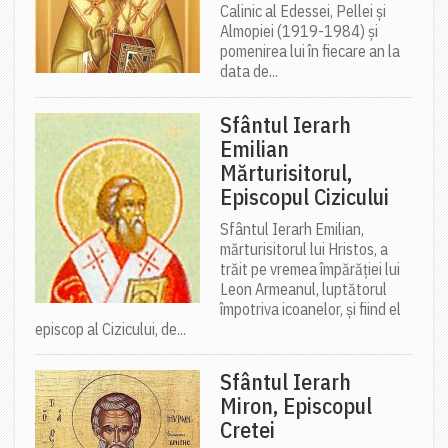
Calinic al Edessei, Pellei și
Almopiei (1919-1984) și
pomenirea lui în fiecare an la
data de...
Sfântul Ierarh
Emilian
Mărturisitorul,
Episcopul Cizicului
Sfântul Ierarh Emilian,
mărturisitorul lui Hristos, a
trăit pe vremea împărăției lui
Leon Armeanul, luptătorul
împotriva icoanelor, și fiind el
episcop al Cizicului, de...
Sfântul Ierarh
Miron, Episcopul
Cretei