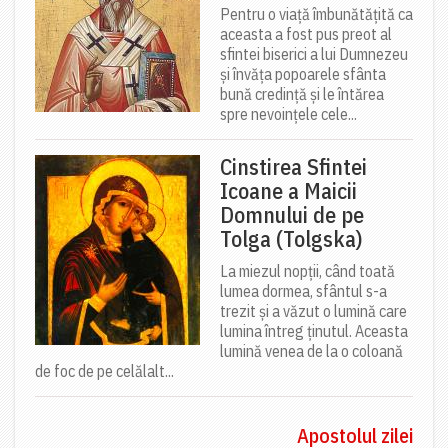
Pentru o viață îmbunătățită ca
aceasta a fost pus preot al
sfintei biserici a lui Dumnezeu
și învăța popoarele sfânta
bună credință și le întărea
spre nevoințele cele...
Cinstirea Sfintei
Icoane a Maicii
Domnului de pe
Tolga (Tolgska)
La miezul nopții, când toată
lumea dormea, sfântul s-a
trezit și a văzut o lumină care
lumina întreg ținutul. Aceasta
lumină venea de la o coloană
de foc de pe celălalt...
Apostolul zilei