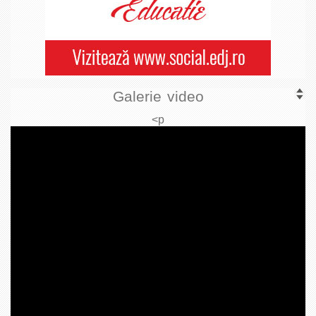
Galerie video
<p