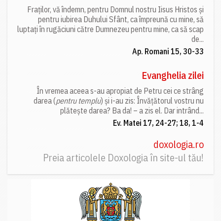
Fraților, vă îndemn, pentru Domnul nostru Iisus Hristos și
pentru iubirea Duhului Sfânt, ca împreună cu mine, să
luptați în rugăciuni către Dumnezeu pentru mine, ca să scap
de...
Ap. Romani 15, 30-33
Evanghelia zilei
În vremea aceea s-au apropiat de Petru cei ce strâng
darea (
pentru templu
) și i-au zis: Învățătorul vostru nu
plătește darea? Ba da! – a zis el. Dar intrând...
Ev. Matei 17, 24-27; 18, 1-4
doxologia.ro
Preia articolele Doxologia în site-ul tău!