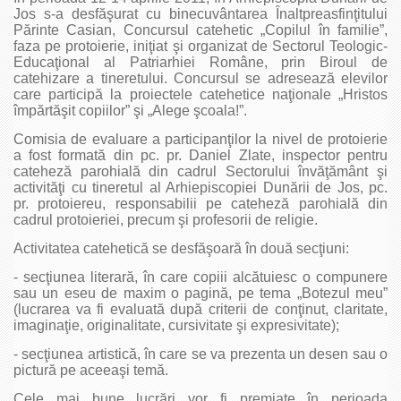
Jos s-a desfăşurat cu binecuvântarea Înaltpreasfinţitului
Părinte Casian, Concursul catehetic „Copilul în familie”,
faza pe protoierie, iniţiat şi organizat de Sectorul Teologic-
Educaţional al Patriarhiei Române, prin Biroul de
catehizare a tineretului. Concursul se adresează elevilor
care participă la proiectele catehetice naţionale „Hristos
împărtăşit copiilor” şi „Alege şcoala!”.
Comisia de evaluare a participanţilor la nivel de protoierie
a fost formată din pc. pr. Daniel Zlate, inspector pentru
cateheză parohială din cadrul Sectorului învăţământ şi
activităţi cu tineretul al Arhiepiscopiei Dunării de Jos, pc.
pr. protoiereu, responsabilii pe cateheză parohială din
cadrul protoieriei, precum şi profesorii de religie.
Activitatea catehetică se desfăşoară în două secţiuni:
- secţiunea literară, în care copiii alcătuiesc o compunere
sau un eseu de maxim o pagină, pe tema „Botezul meu”
(lucrarea va fi evaluată după criterii de conţinut, claritate,
imaginaţie, originalitate, cursivitate şi expresivitate);
- secţiunea artistică, în care se va prezenta un desen sau o
pictură pe aceeaşi temă.
Cele mai bune lucrări vor fi premiate în perioada