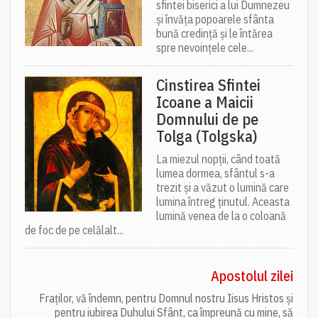
sfintei biserici a lui Dumnezeu
și învăța popoarele sfânta
bună credință și le întărea
spre nevoințele cele...
Cinstirea Sfintei
Icoane a Maicii
Domnului de pe
Tolga (Tolgska)
La miezul nopții, când toată
lumea dormea, sfântul s-a
trezit și a văzut o lumină care
lumina întreg ținutul. Aceasta
lumină venea de la o coloană
de foc de pe celălalt...
Apostolul zilei
Fraților, vă îndemn, pentru Domnul nostru Iisus Hristos și
pentru iubirea Duhului Sfânt, ca împreună cu mine, să