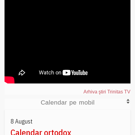
Arhiva ştiri Trinitas TV
Calendar pe mobil
8 August
Calendar ortodox