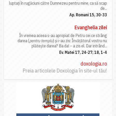
luptați în rugăciuni către Dumnezeu pentru mine, ca să scap
de...
Ap. Romani 15, 30-33
Evanghelia zilei
În vremea aceea s-au apropiat de Petru cei ce strâng
darea (
pentru templu
) și i-au zis: Învățătorul vostru nu
plătește darea? Ba da! – a zis el. Dar intrând...
Ev. Matei 17, 24-27; 18, 1-4
doxologia.ro
Preia articolele Doxologia în site-ul tău!