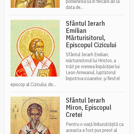
pomenirea lui în fiecare an la
data de...
Sfântul Ierarh
Emilian
Mărturisitorul,
Episcopul Cizicului
Sfântul Ierarh Emilian,
mărturisitorul lui Hristos, a
trăit pe vremea împărăției lui
Leon Armeanul, luptătorul
împotriva icoanelor, și fiind el
episcop al Cizicului, de...
Sfântul Ierarh
Miron, Episcopul
Cretei
Pentru o viață îmbunătățită ca
aceasta a fost pus preot al