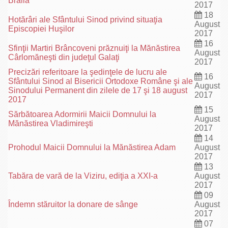
Brăila
2017
18
Hotărâri ale Sfântului Sinod privind situaţia
August
Episcopiei Huşilor
2017
16
Sfinţii Martiri Brâncoveni prăznuiţi la Mănăstirea
August
Cârlomăneşti din judeţul Galaţi
2017
Precizări referitoare la şedinţele de lucru ale
16
Sfântului Sinod al Bisericii Ortodoxe Române şi ale
August
Sinodului Permanent din zilele de 17 şi 18 august
2017
2017
15
Sărbătoarea Adormirii Maicii Domnului la
August
Mănăstirea Vladimireşti
2017
14
Prohodul Maicii Domnului la Mănăstirea Adam
August
2017
13
Tabăra de vară de la Viziru, ediţia a XXI-a
August
2017
09
Îndemn stăruitor la donare de sânge
August
2017
07