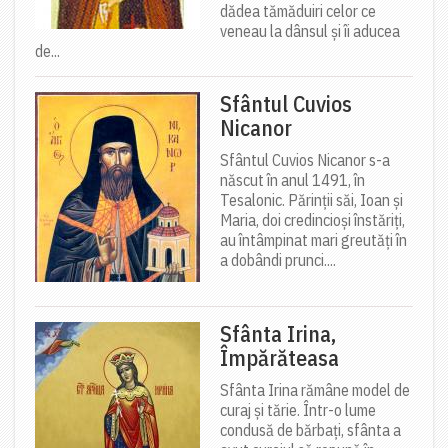
dădea tămăduiri celor ce
veneau la dânsul și îi aducea
de...
Sfântul Cuvios
Nicanor
Sfântul Cuvios Nicanor s-a
născut în anul 1491, în
Tesalonic. Părinții săi, Ioan și
Maria, doi credincioși înstăriți,
au întâmpinat mari greutăți în
a dobândi prunci....
Sfânta Irina,
Împărăteasa
Sfânta Irina rămâne model de
curaj și tărie. Într-o lume
condusă de bărbați, sfânta a