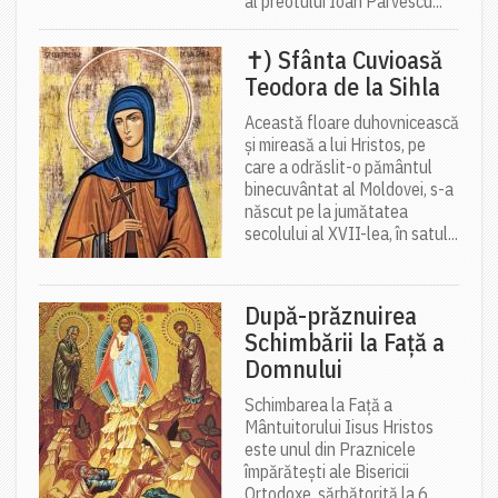
al preotului Ioan Pârvescu...
✝) Sfânta Cuvioasă
Teodora de la Sihla
Această floare duhovnicească
și mireasă a lui Hristos, pe
care a odrăslit-o pământul
binecuvântat al Moldovei, s-a
născut pe la jumătatea
secolului al XVII-lea, în satul...
După-prăznuirea
Schimbării la Față a
Domnului
Schimbarea la Față a
Mântuitorului Iisus Hristos
este unul din Praznicele
împărătești ale Bisericii
Ortodoxe, sărbătorită la 6