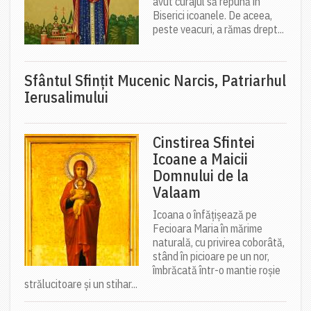
avut curajul să repună în
Biserici icoanele. De aceea,
peste veacuri, a rămas drept...
Sfântul Sfinţit Mucenic Narcis, Patriarhul
Ierusalimului
Cinstirea Sfintei
Icoane a Maicii
Domnului de la
Valaam
Icoana o înfățișează pe
Fecioara Maria în mărime
naturală, cu privirea coborâtă,
stând în picioare pe un nor,
îmbrăcată într-o mantie roșie
strălucitoare și un stihar...