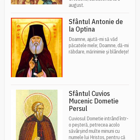
august.
Sfântul Antonie de
la Optina
Doamne, ajută-mi să văd
păcatele mele; Doamne, dă-mi
răbdare, mărinimie şi blândeţe!
Sfântul Cuvios
Mucenic Dometie
Persul
Cuviosul Dometie intrând într-
o peșteră, petrecea acolo
săvârșind multe minuni cu
numele lui Hristos, pentru că