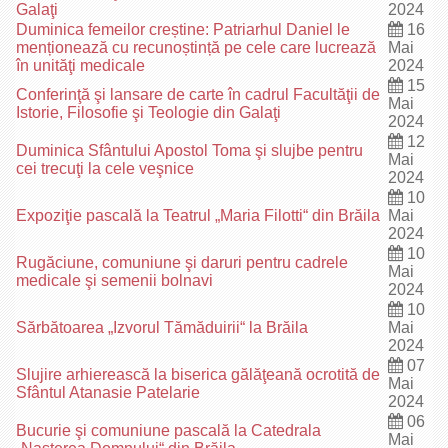
Galaţi
2024
Duminica femeilor creștine: Patriarhul Daniel le
16
menționează cu recunoștință pe cele care lucrează
Mai
în unităţi medicale
2024
15
Conferinţă şi lansare de carte în cadrul Facultăţii de
Mai
Istorie, Filosofie şi Teologie din Galaţi
2024
12
Duminica Sfântului Apostol Toma şi slujbe pentru
Mai
cei trecuţi la cele veşnice
2024
10
Expoziţie pascală la Teatrul „Maria Filotti“ din Brăila
Mai
2024
10
Rugăciune, comuniune şi daruri pentru cadrele
Mai
medicale şi semenii bolnavi
2024
10
Sărbătoarea „Izvorul Tămăduirii“ la Brăila
Mai
2024
07
Slujire arhierească la biserica gălăţeană ocrotită de
Mai
Sfântul Atanasie Patelarie
2024
06
Bucurie şi comuniune pascală la Catedrala
Mai