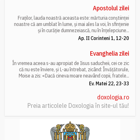
Apostolul zilei
Fraților, lauda noastră aceasta este: mărturia conștiinței
noastre că am umblat în lume, și mai ales la voi, în sfințenie
și în curăție dumnezeiască, nu în înțelepciune...
Ap. II Corinteni 1, 12-20
Evanghelia zilei
În vremea aceea s-au apropiat de Iisus saducheii, cei ce zic
că nu este înviere, și L-au întrebat, zicând: Învățătorule,
Moise a zis: «Dacă cineva moare neavând copii, fratele...
Ev. Matei 22, 23-33
doxologia.ro
Preia articolele Doxologia în site-ul tău!