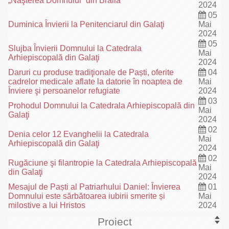
„Naşterea Domnului“ din Brăila
2024
05
Duminica Învierii la Penitenciarul din Galaţi
Mai
2024
05
Slujba Învierii Domnului la Catedrala
Mai
Arhiepiscopală din Galaţi
2024
Daruri cu produse tradiţionale de Paști, oferite
04
cadrelor medicale aflate la datorie în noaptea de
Mai
Înviere şi persoanelor refugiate
2024
03
Prohodul Domnului la Catedrala Arhiepiscopală din
Mai
Galaţi
2024
02
Denia celor 12 Evanghelii la Catedrala
Mai
Arhiepiscopală din Galaţi
2024
02
Rugăciune şi filantropie la Catedrala Arhiepiscopală
Mai
din Galaţi
2024
Mesajul de Paști al Patriarhului Daniel: Învierea
01
Domnului este sărbătoarea iubirii smerite și
Mai
milostive a lui Hristos
2024
Proiect