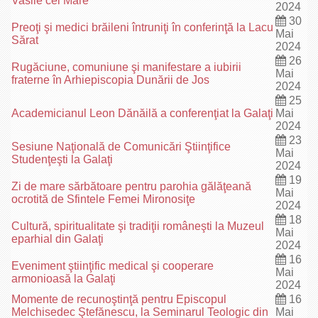
Vasile cel Mare“
2024
30
Preoţi şi medici brăileni întruniţi în conferinţă la Lacu
Mai
Sărat
2024
26
Rugăciune, comuniune şi manifestare a iubirii
Mai
fraterne în Arhiepiscopia Dunării de Jos
2024
25
Academicianul Leon Dănăilă a conferenţiat la Galaţi
Mai
2024
23
Sesiune Naţională de Comunicări Ştiinţifice
Mai
Studenţeşti la Galaţi
2024
19
Zi de mare sărbătoare pentru parohia gălăţeană
Mai
ocrotită de Sfintele Femei Mironosiţe
2024
18
Cultură, spiritualitate şi tradiţii româneşti la Muzeul
Mai
eparhial din Galaţi
2024
16
Eveniment ştiinţific medical şi cooperare
Mai
armonioasă la Galaţi
2024
Momente de recunoştinţă pentru Episcopul
16
Melchisedec Ştefănescu, la Seminarul Teologic din
Mai