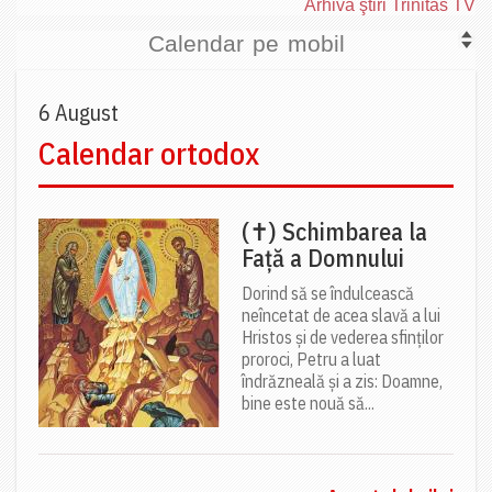
Arhiva ştiri Trinitas TV
Calendar pe mobil
6 August
Calendar ortodox
(✝) Schimbarea la
Față a Domnului
Dorind să se îndulcească
neîncetat de acea slavă a lui
Hristos și de vederea sfinților
proroci, Petru a luat
îndrăzneală și a zis: Doamne,
bine este nouă să...