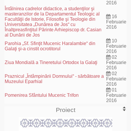
2016
Întâlnirea cadrelor didactice, a studenţilor şi
masteranzilor de la Departamentul Teologic al
16
Facultăţii de Istorie, Filosofie şi Teologie din
Februarie
Universitatea „Dunărea de Jos“ cu
2016
Înaltpreasfinţitul Părinte Arhiepiscop dr. Casian
al Dunării de Jos
10
Parohia „Sf. Sfinţit Mucenic Haralambie“ din
Februarie
Galaţi şi-a cinstit ocrotitorul
2016
02
Ziua Mondială a Tineretului Ortodox la Galaţi
Februarie
2016
02
Praznicul „Întâmpinării Domnului“ - sărbătoare a
Februarie
Muzeului Eparhial
2016
01
Pomenirea Sfântului Mucenic Trifon
Februarie
2016
Proiect