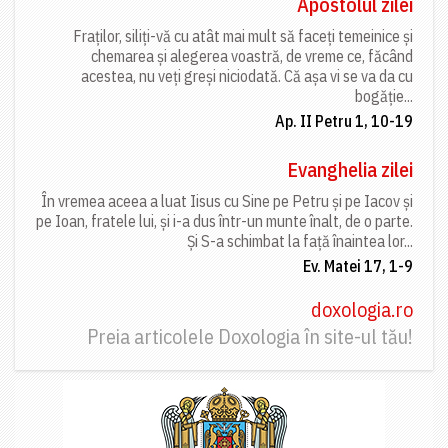
Apostolul zilei
Fraților, siliți-vă cu atât mai mult să faceți temeinice și
chemarea și alegerea voastră, de vreme ce, făcând
acestea, nu veți greși niciodată. Că așa vi se va da cu
bogăție...
Ap. II Petru 1, 10-19
Evanghelia zilei
În vremea aceea a luat Iisus cu Sine pe Petru și pe Iacov și
pe Ioan, fratele lui, și i-a dus într-un munte înalt, de o parte.
Și S-a schimbat la față înaintea lor...
Ev. Matei 17, 1-9
doxologia.ro
Preia articolele Doxologia în site-ul tău!