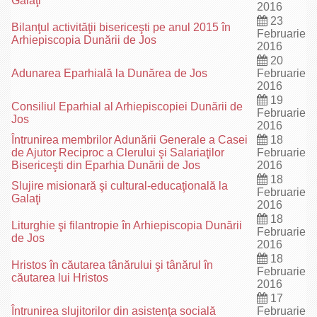
Galaţi
2016
23
Bilanţul activităţii bisericeşti pe anul 2015 în
Februarie
Arhiepiscopia Dunării de Jos
2016
20
Adunarea Eparhială la Dunărea de Jos
Februarie
2016
19
Consiliul Eparhial al Arhiepiscopiei Dunării de
Februarie
Jos
2016
Întrunirea membrilor Adunării Generale a Casei
18
de Ajutor Reciproc a Clerului şi Salariaţilor
Februarie
Bisericeşti din Eparhia Dunării de Jos
2016
18
Slujire misionară şi cultural-educaţională la
Februarie
Galaţi
2016
18
Liturghie şi filantropie în Arhiepiscopia Dunării
Februarie
de Jos
2016
18
Hristos în căutarea tânărului şi tânărul în
Februarie
căutarea lui Hristos
2016
17
Întrunirea slujitorilor din asistenţa socială
Februarie