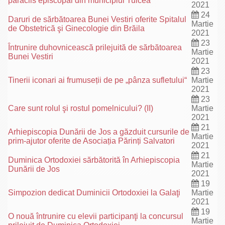
paraclis episcopal din municipiul Tulcea
2021
24
Daruri de sărbătoarea Bunei Vestiri oferite Spitalul
Martie
de Obstetrică şi Ginecologie din Brăila
2021
23
Întrunire duhovnicească prilejuită de sărbătoarea
Martie
Bunei Vestiri
2021
23
Tinerii iconari ai frumuseții de pe „pânza sufletului“
Martie
2021
23
Care sunt rolul şi rostul pomelnicului? (II)
Martie
2021
21
Arhiepiscopia Dunării de Jos a găzduit cursurile de
Martie
prim-ajutor oferite de Asociația Părinți Salvatori
2021
21
Duminica Ortodoxiei sărbătorită în Arhiepiscopia
Martie
Dunării de Jos
2021
19
Simpozion dedicat Duminicii Ortodoxiei la Galaţi
Martie
2021
19
O nouă întrunire cu elevii participanţi la concursul
Martie