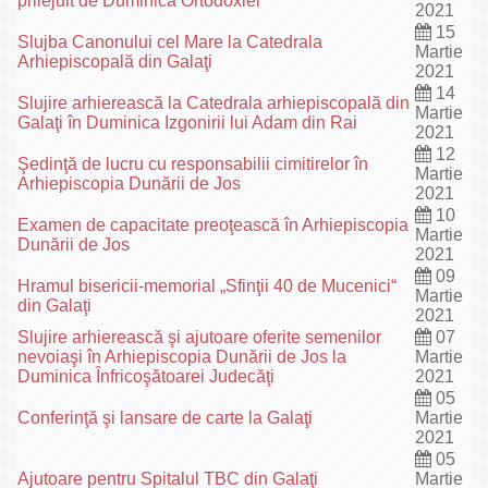
prilejuit de Duminica Ortodoxiei
2021
15
Slujba Canonului cel Mare la Catedrala
Martie
Arhiepiscopală din Galaţi
2021
14
Slujire arhierească la Catedrala arhiepiscopală din
Martie
Galaţi în Duminica Izgonirii lui Adam din Rai
2021
12
Şedinţă de lucru cu responsabilii cimitirelor în
Martie
Arhiepiscopia Dunării de Jos
2021
10
Examen de capacitate preoţească în Arhiepiscopia
Martie
Dunării de Jos
2021
09
Hramul bisericii-memorial „Sfinţii 40 de Mucenici“
Martie
din Galaţi
2021
Slujire arhierească şi ajutoare oferite semenilor
07
nevoiaşi în Arhiepiscopia Dunării de Jos la
Martie
Duminica Înfricoşătoarei Judecăţi
2021
05
Conferinţă şi lansare de carte la Galaţi
Martie
2021
05
Ajutoare pentru Spitalul TBC din Galaţi
Martie