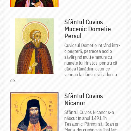
Sfântul Cuvios
Mucenic Dometie
Persul
Cuviosul Dometie intrând într-
o peșteră, petrecea acolo
săvârșind multe minuni cu
numele lui Hristos, pentru că
dădea tămăduiri celor ce
veneau la dânsul și îi aducea
de...
Sfântul Cuvios
Nicanor
Sfântul Cuvios Nicanor s-a
născut în anul 1491, în
Tesalonic. Părinții săi, Ioan și
Maria, doi credincioși înstăriți,