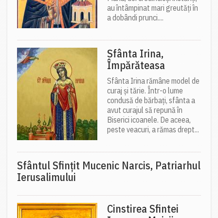
au întâmpinat mari greutăți în
a dobândi prunci....
Sfânta Irina,
Împărăteasa
Sfânta Irina rămâne model de
curaj și tărie. Într-o lume
condusă de bărbați, sfânta a
avut curajul să repună în
Biserici icoanele. De aceea,
peste veacuri, a rămas drept...
Sfântul Sfinţit Mucenic Narcis, Patriarhul
Ierusalimului
Cinstirea Sfintei