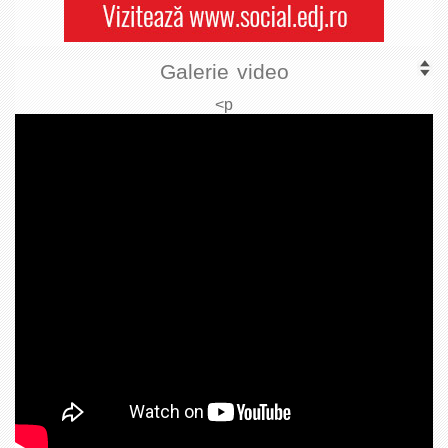
Galerie video
<p