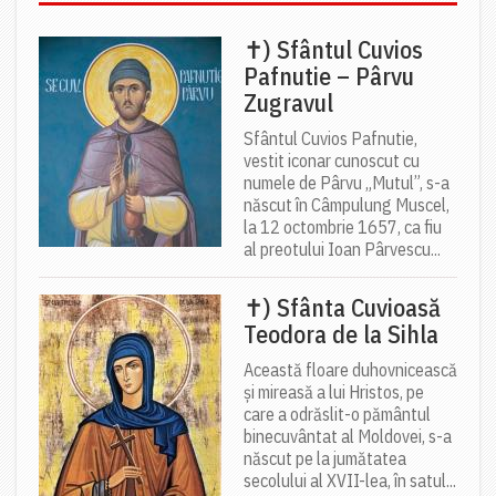
✝) Sfântul Cuvios
Pafnutie – Pârvu
Zugravul
Sfântul Cuvios Pafnutie,
vestit iconar cunoscut cu
numele de Pârvu „Mutul”, s-a
născut în Câmpulung Muscel,
la 12 octombrie 1657, ca fiu
al preotului Ioan Pârvescu...
✝) Sfânta Cuvioasă
Teodora de la Sihla
Această floare duhovnicească
și mireasă a lui Hristos, pe
care a odrăslit-o pământul
binecuvântat al Moldovei, s-a
născut pe la jumătatea
secolului al XVII-lea, în satul...