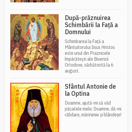
După-prăznuirea
Schimbării la Față a
Domnului
Schimbarea la Față a
Mântuitorului Iisus Hristos
este unul din Praznicele
împărătești ale Bisericii
Ortodoxe, sărbătorită la 6
august.
Sfântul Antonie de
la Optina
Doamne, ajută-mi să văd
păcatele mele; Doamne, dă-mi
răbdare, mărinimie şi blândeţe!