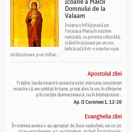
Icoane a Maicii
Domnului de la
Valaam
Icoana o înfățișează pe
Fecioara Maria în mărime
naturală, cu privirea coborâtă,
stând în picioare pe un nor,
îmbrăcată într-o mantie roșie
strălucitoare și un stihar...
Apostolul zilei
Fraților, lauda noastră aceasta este: mărturia conștiinței
noastre că am umblat în lume, și mai ales la voi, în sfințenie
și în curăție dumnezeiască, nu în înțelepciune...
Ap. II Corinteni 1, 12-20
Evanghelia zilei
În vremea aceea s-au apropiat de Iisus saducheii, cei ce zic
că nu este înviere, și L-au întrebat, zicând: Învățătorule,