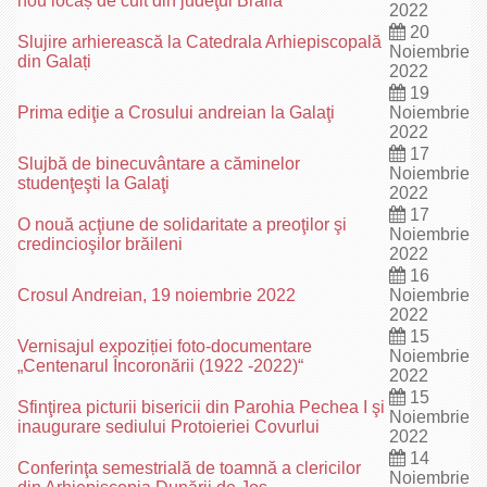
nou locaș de cult din judeţul Brăila
2022
20
Slujire arhierească la Catedrala Arhiepiscopală
Noiembrie
din Galați
2022
19
Prima ediţie a Crosului andreian la Galaţi
Noiembrie
2022
17
Slujbă de binecuvântare a căminelor
Noiembrie
studenţeşti la Galaţi
2022
17
O nouă acţiune de solidaritate a preoţilor şi
Noiembrie
credincioşilor brăileni
2022
16
Crosul Andreian, 19 noiembrie 2022
Noiembrie
2022
15
Vernisajul expoziției foto-documentare
Noiembrie
„Centenarul Încoronării (1922 -2022)“
2022
15
Sfinţirea picturii bisericii din Parohia Pechea I şi
Noiembrie
inaugurare sediului Protoieriei Covurlui
2022
14
Conferinţa semestrială de toamnă a clericilor
Noiembrie