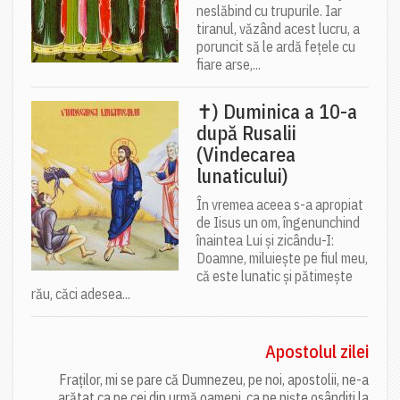
neslăbind cu trupurile. Iar
tiranul, văzând acest lucru, a
poruncit să le ardă fețele cu
fiare arse,...
✝) Duminica a 10-a
după Rusalii
(Vindecarea
lunaticului)
În vremea aceea s-a apropiat
de Iisus un om, îngenunchind
înaintea Lui și zicându-I:
Doamne, miluiește pe fiul meu,
că este lunatic și pătimește
rău, căci adesea...
Apostolul zilei
Fraților, mi se pare că Dumnezeu, pe noi, apostolii, ne-a
arătat ca pe cei din urmă oameni, ca pe niște osândiți la