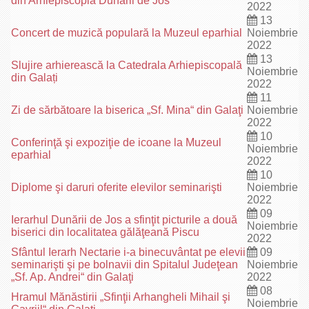
din Arhiepiscopia Dunării de Jos
2022
13
Concert de muzică populară la Muzeul eparhial
Noiembrie
2022
13
Slujire arhierească la Catedrala Arhiepiscopală
Noiembrie
din Galați
2022
11
Zi de sărbătoare la biserica „Sf. Mina“ din Galaţi
Noiembrie
2022
10
Conferinţă şi expoziţie de icoane la Muzeul
Noiembrie
eparhial
2022
10
Diplome şi daruri oferite elevilor seminarişti
Noiembrie
2022
09
Ierarhul Dunării de Jos a sfinţit picturile a două
Noiembrie
biserici din localitatea gălăţeană Piscu
2022
Sfântul Ierarh Nectarie i-a binecuvântat pe elevii
09
seminarişti şi pe bolnavii din Spitalul Judeţean
Noiembrie
„Sf. Ap. Andrei“ din Galaţi
2022
08
Hramul Mănăstirii „Sfinţii Arhangheli Mihail şi
Noiembrie