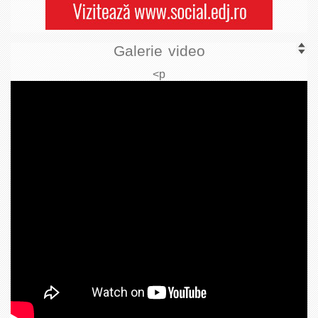
Galerie video
<p