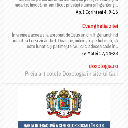
moarte, fiindcă ne-am făcut priveliște lumii și îngerilor și...
Ap. I Corinteni 4, 9-16
Evanghelia zilei
În vremea aceea s-a apropiat de Iisus un om, îngenunchind
înaintea Lui și zicându-I: Doamne, miluiește pe fiul meu, că
este lunatic și pătimește rău, căci adesea cade în...
Ev. Matei 17, 14-23
doxologia.ro
Preia articolele Doxologia în site-ul tău!