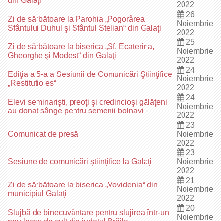
din Galaţi
2022
26
Zi de sărbătoare la Parohia „Pogorârea
Noiembrie
Sfântului Duhul şi Sfântul Stelian“ din Galaţi
2022
25
Zi de sărbătoare la biserica „Sf. Ecaterina,
Noiembrie
Gheorghe şi Modest“ din Galaţi
2022
24
Ediţia a 5-a a Sesiunii de Comunicări Ştiinţifice
Noiembrie
„Restitutio es“
2022
24
Elevi seminarişti, preoţi şi credincioşi gălăţeni
Noiembrie
au donat sânge pentru semenii bolnavi
2022
23
Comunicat de presă
Noiembrie
2022
23
Sesiune de comunicări ştiinţifice la Galaţi
Noiembrie
2022
21
Zi de sărbătoare la biserica „Vovidenia“ din
Noiembrie
municipiul Galaţi
2022
20
Slujbă de binecuvântare pentru slujirea într-un
Noiembrie