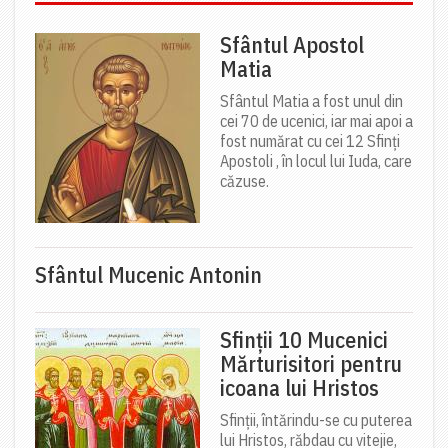
Sfântul Apostol
Matia
Sfântul Matia a fost unul din
cei 70 de ucenici, iar mai apoi a
fost numărat cu cei 12 Sfinți
Apostoli , în locul lui Iuda, care
căzuse.
Sfântul Mucenic Antonin
Sfinții 10 Mucenici
Mărturisitori pentru
icoana lui Hristos
Sfinții, întărindu-se cu puterea
lui Hristos, răbdau cu vitejie,