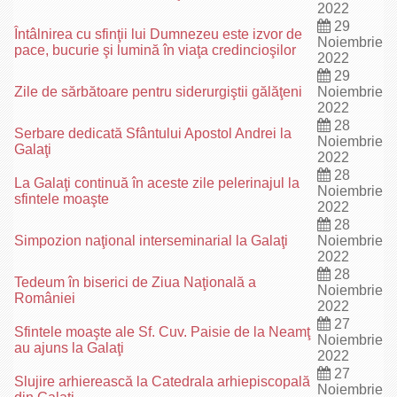
2022
29
Întâlnirea cu sfinţii lui Dumnezeu este izvor de
Noiembrie
pace, bucurie şi lumină în viaţa credincioşilor
2022
29
Zile de sărbătoare pentru siderurgiştii gălăţeni
Noiembrie
2022
28
Serbare dedicată Sfântului Apostol Andrei la
Noiembrie
Galaţi
2022
28
La Galaţi continuă în aceste zile pelerinajul la
Noiembrie
sfintele moaşte
2022
28
Simpozion naţional interseminarial la Galaţi
Noiembrie
2022
28
Tedeum în biserici de Ziua Naţională a
Noiembrie
României
2022
27
Sfintele moaşte ale Sf. Cuv. Paisie de la Neamţ
Noiembrie
au ajuns la Galaţi
2022
27
Slujire arhierească la Catedrala arhiepiscopală
Noiembrie