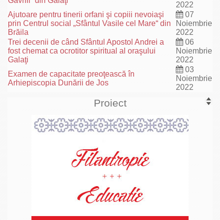
Gavriil“ din Galaţi
2022
Ajutoare pentru tinerii orfani şi copiii nevoiaşi
07
prin Centrul social „Sfântul Vasile cel Mare“ din
Noiembrie
Brăila
2022
Trei decenii de când Sfântul Apostol Andrei a
06
fost chemat ca ocrotitor spiritual al oraşului
Noiembrie
Galaţi
2022
03
Examen de capacitate preoţească în
Noiembrie
Arhiepiscopia Dunării de Jos
2022
Proiect