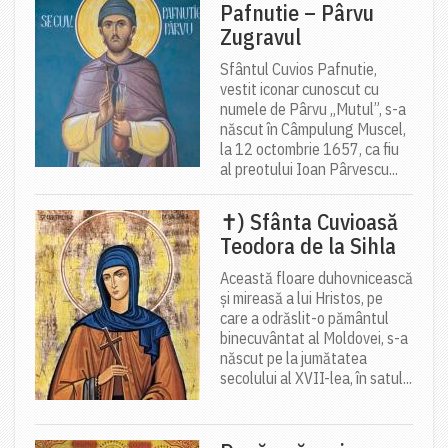
Pafnutie – Pârvu
Zugravul
Sfântul Cuvios Pafnutie,
vestit iconar cunoscut cu
numele de Pârvu „Mutul”, s-a
născut în Câmpulung Muscel,
la 12 octombrie 1657, ca fiu
al preotului Ioan Pârvescu...
✝) Sfânta Cuvioasă
Teodora de la Sihla
Această floare duhovnicească
și mireasă a lui Hristos, pe
care a odrăslit-o pământul
binecuvântat al Moldovei, s-a
născut pe la jumătatea
secolului al XVII-lea, în satul...