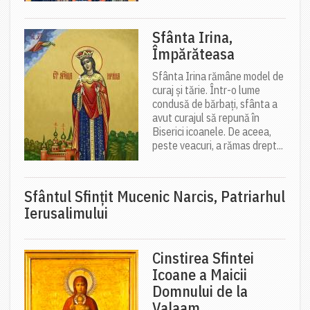
Sfânta Irina,
Împărăteasa
Sfânta Irina rămâne model de
curaj și tărie. Într-o lume
condusă de bărbați, sfânta a
avut curajul să repună în
Biserici icoanele. De aceea,
peste veacuri, a rămas drept...
Sfântul Sfinţit Mucenic Narcis, Patriarhul
Ierusalimului
Cinstirea Sfintei
Icoane a Maicii
Domnului de la
Valaam