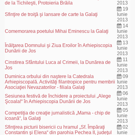
de la Tichileşti, Protoieria Brăila
2013
19
Sfinţire de troiţă şi lansare de carte la Galaţi
Iunie
2013
14
Comemorarea poetului Mihai Eminescu la Galaţi
Iunie
2013
13
Înălţarea Domnului şi Ziua Eroilor în Arhiepiscopia
Iunie
Dunării de Jos
2013
11
Cinstirea Sfântului Luca al Crimeii, la Dunărea de
Iunie
Jos
2013
Duminica orbului din naştere la Catedrala
09
Arhiepiscopală. Activităţi filantropice pentru membrii
Iunie
Asociaţiei Nevazatorilor - filiala Galaţi
2013
06
Sesiunea festivă de închidere a proiectului „Alege
Iunie
Şcoala!“ în Arhiepiscopia Dunării de Jos
2013
05
Competiţia de creaţie jurnalistică „Mama - chip de
Iunie
icoană“, la Galaţi
2013
Sfinţirea picturii bisericii cu hramul „Sf. Împăraţi
02
Constantin şi Elena“ din parohia Pechea II, judeţul
Iunie