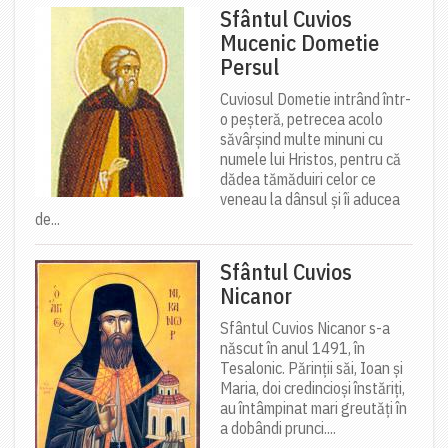
Sfântul Cuvios
Mucenic Dometie
Persul
Cuviosul Dometie intrând într-
o peșteră, petrecea acolo
săvârșind multe minuni cu
numele lui Hristos, pentru că
dădea tămăduiri celor ce
veneau la dânsul și îi aducea
de...
Sfântul Cuvios
Nicanor
Sfântul Cuvios Nicanor s-a
născut în anul 1491, în
Tesalonic. Părinții săi, Ioan și
Maria, doi credincioși înstăriți,
au întâmpinat mari greutăți în
a dobândi prunci....