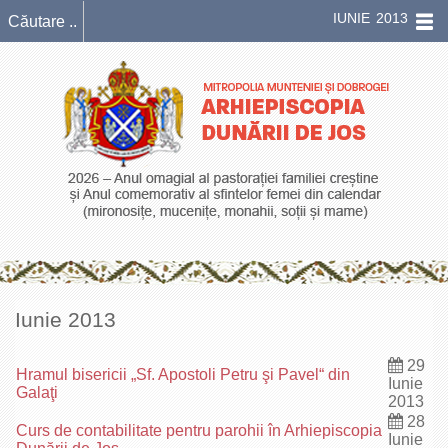
IUNIE 2013
Iunie 2013
29
Hramul bisericii „Sf. Apostoli Petru şi Pavel“ din
Iunie
Galaţi
2013
28
Curs de contabilitate pentru parohii în Arhiepiscopia
Iunie