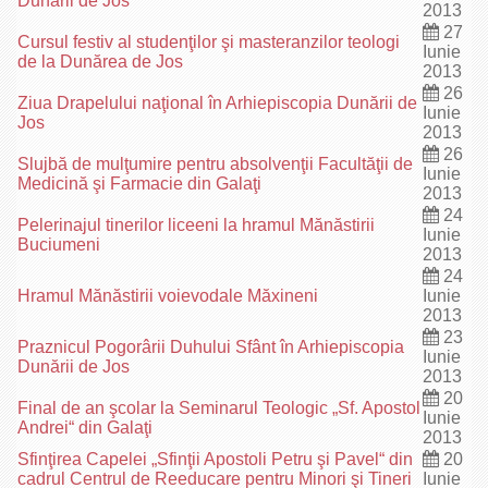
Dunării de Jos
2013
27
Cursul festiv al studenţilor şi masteranzilor teologi
Iunie
de la Dunărea de Jos
2013
26
Ziua Drapelului naţional în Arhiepiscopia Dunării de
Iunie
Jos
2013
26
Slujbă de mulţumire pentru absolvenţii Facultăţii de
Iunie
Medicină şi Farmacie din Galaţi
2013
24
Pelerinajul tinerilor liceeni la hramul Mănăstirii
Iunie
Buciumeni
2013
24
Hramul Mănăstirii voievodale Măxineni
Iunie
2013
23
Praznicul Pogorârii Duhului Sfânt în Arhiepiscopia
Iunie
Dunării de Jos
2013
20
Final de an şcolar la Seminarul Teologic „Sf. Apostol
Iunie
Andrei“ din Galaţi
2013
Sfinţirea Capelei „Sfinţii Apostoli Petru şi Pavel“ din
20
cadrul Centrul de Reeducare pentru Minori şi Tineri
Iunie