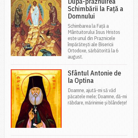
După-prăznuirea
Schimbării la Față a
Domnului
Schimbarea la Față a
Mântuitorului Iisus Hristos
este unul din Praznicele
împărătești ale Bisericii
Ortodoxe, sărbătorită la 6
august.
Sfântul Antonie de
la Optina
Doamne, ajută-mi să văd
păcatele mele; Doamne, dă-mi
răbdare, mărinimie şi blândeţe!