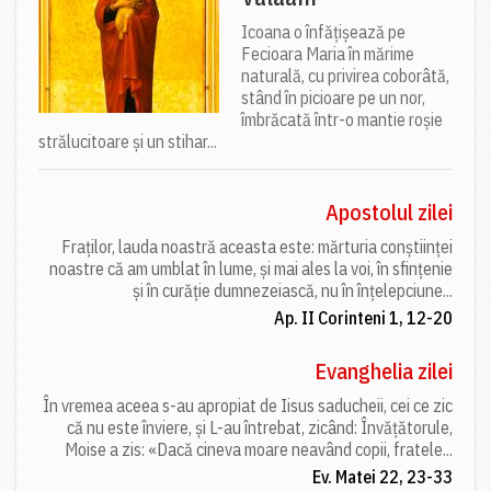
Icoana o înfățișează pe
Fecioara Maria în mărime
naturală, cu privirea coborâtă,
stând în picioare pe un nor,
îmbrăcată într-o mantie roșie
strălucitoare și un stihar...
Apostolul zilei
Fraților, lauda noastră aceasta este: mărturia conștiinței
noastre că am umblat în lume, și mai ales la voi, în sfințenie
și în curăție dumnezeiască, nu în înțelepciune...
Ap. II Corinteni 1, 12-20
Evanghelia zilei
În vremea aceea s-au apropiat de Iisus saducheii, cei ce zic
că nu este înviere, și L-au întrebat, zicând: Învățătorule,
Moise a zis: «Dacă cineva moare neavând copii, fratele...
Ev. Matei 22, 23-33