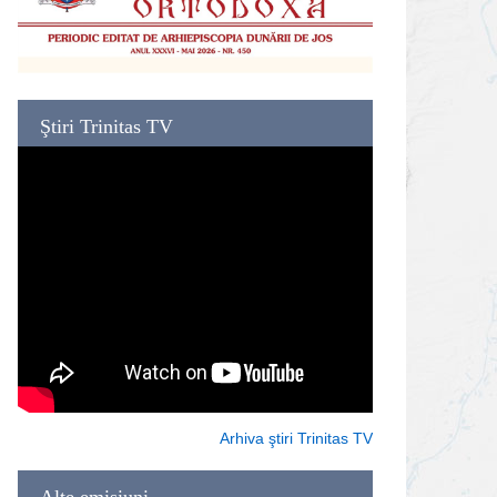
Ştiri Trinitas TV
Arhiva ştiri Trinitas TV
Alte emisiuni