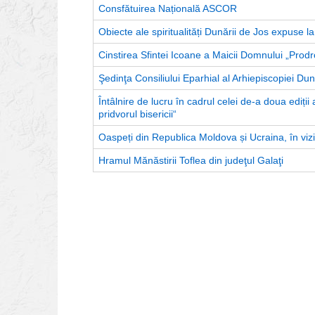
Consfătuirea Națională ASCOR
Obiecte ale spiritualități Dunării de Jos expuse la
Cinstirea Sfintei Icoane a Maicii Domnului „Prodr
Şedinţa Consiliului Eparhial al Arhiepiscopiei Dun
Întâlnire de lucru în cadrul celei de-a doua ediți
pridvorul bisericii“
Oaspeți din Republica Moldova și Ucraina, în vizi
Hramul Mănăstirii Toflea din judeţul Galaţi