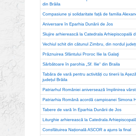
din Brăila
Compasiune și solidaritate față de familia Alex
Aniversare în Eparhia Dunării de Jos
Slujire arhierească la Catedrala Arhiepiscopală d
Vechiul schit din cătunul Zimbru, din nordul județul
Prăznuirea Sfântului Proroc Ilie la Galaţi
Sărbătoare în parohia „Sf. Ilie“ din Braila
Tabăra de vară pentru activități cu tinerii la Așe
județul Brăila
Patriarhul României aniversează împlinirea vârst
Patriarhia Română acordă campioanei Simona Ha
Tabere de vară în Eparhia Dunării de Jos
Liturghie arhierească la Catedrala Arhiepiscopală
Consfătuirea Națională ASCOR a ajuns la final