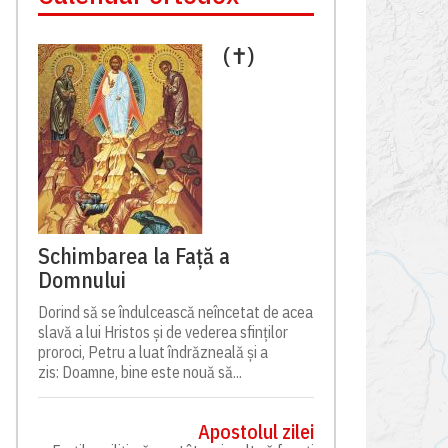
(✝)
Schimbarea la Față a
Domnului
Dorind să se îndulcească neîncetat de acea
slavă a lui Hristos și de vederea sfinților
proroci, Petru a luat îndrăzneală și a
zis: Doamne, bine este nouă să...
Apostolul zilei