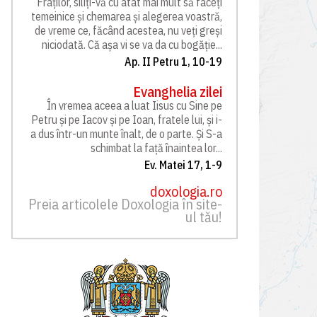
Fraților, siliți-vă cu atât mai mult să faceți
temeinice și chemarea și alegerea voastră,
de vreme ce, făcând acestea, nu veți greși
niciodată. Că așa vi se va da cu bogăție...
Ap. II Petru 1, 10-19
Evanghelia zilei
În vremea aceea a luat Iisus cu Sine pe
Petru și pe Iacov și pe Ioan, fratele lui, și i-
a dus într-un munte înalt, de o parte. Și S-a
schimbat la față înaintea lor...
Ev. Matei 17, 1-9
doxologia.ro
Preia articolele Doxologia în site-
ul tău!