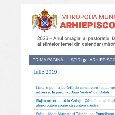
PRIMA PAGINĂ
ŞTIRI
ARHIEPISC
Iulie 2019
Licitație pentru lucrările de conservare-restaura
arhieresc la parohia „Buna Vestire“ din Galați
Slujire arhierească la Galați – Când încercările și 
atunci putem spune că suntem creștini
Sfântul Mare Mucenic şi Tămăduitor Pantelimon a