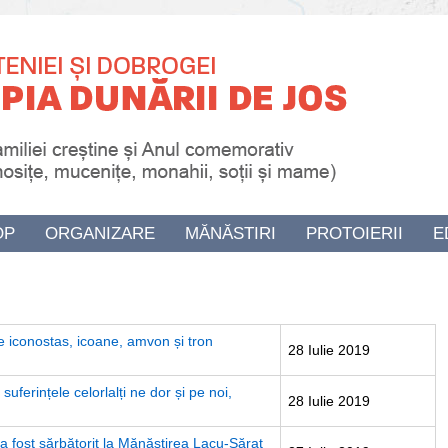
OP
ORGANIZARE
MĂNĂSTIRI
PROTOIERII
E
re iconostas, icoane, amvon și tron
28 Iulie 2019
suferințele celorlalți ne dor și pe noi,
28 Iulie 2019
 fost sărbătorit la Mănăstirea Lacu-Sărat