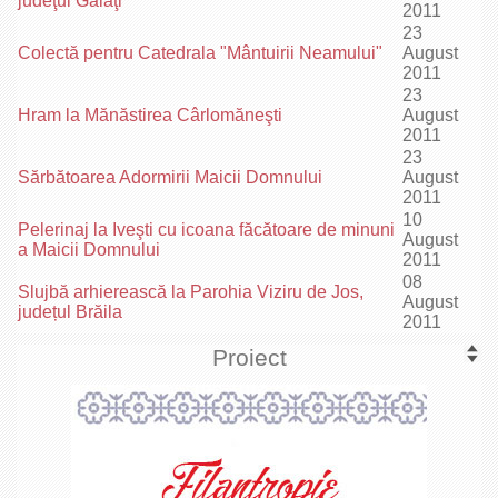
judeţul Galaţi
2011
23
Colectă pentru Catedrala "Mântuirii Neamului"
August
2011
23
Hram la Mănăstirea Cârlomăneşti
August
2011
23
Sărbătoarea Adormirii Maicii Domnului
August
2011
10
Pelerinaj la Iveşti cu icoana făcătoare de minuni
August
a Maicii Domnului
2011
08
Slujbă arhierească la Parohia Viziru de Jos,
August
județul Brăila
2011
Proiect