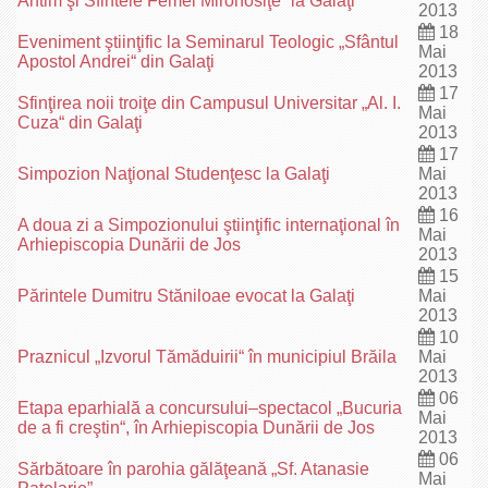
Antim şi Sfintele Femei Mironosiţe“ la Galaţi
2013
18
Eveniment ştiinţific la Seminarul Teologic „Sfântul
Mai
Apostol Andrei“ din Galaţi
2013
17
Sfinţirea noii troiţe din Campusul Universitar „Al. I.
Mai
Cuza“ din Galaţi
2013
17
Simpozion Naţional Studenţesc la Galaţi
Mai
2013
16
A doua zi a Simpozionului ştiinţific internaţional în
Mai
Arhiepiscopia Dunării de Jos
2013
15
Părintele Dumitru Stăniloae evocat la Galaţi
Mai
2013
10
Praznicul „Izvorul Tămăduirii“ în municipiul Brăila
Mai
2013
06
Etapa eparhială a concursului–spectacol „Bucuria
Mai
de a fi creştin“, în Arhiepiscopia Dunării de Jos
2013
06
Sărbătoare în parohia gălăţeană „Sf. Atanasie
Mai