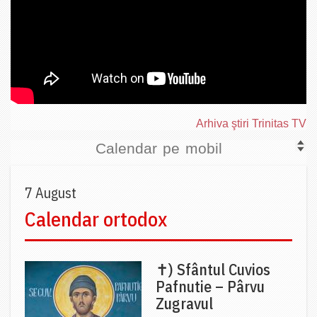
Arhiva ştiri Trinitas TV
Calendar pe mobil
7 August
Calendar ortodox
✝) Sfântul Cuvios
Pafnutie – Pârvu
Zugravul