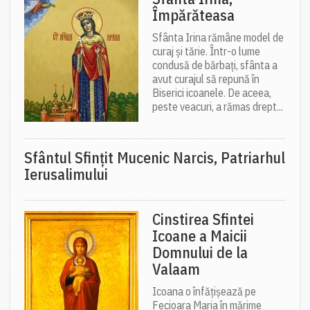
Împărăteasa
Sfânta Irina rămâne model de
curaj și tărie. Într-o lume
condusă de bărbați, sfânta a
avut curajul să repună în
Biserici icoanele. De aceea,
peste veacuri, a rămas drept...
Sfântul Sfinţit Mucenic Narcis, Patriarhul
Ierusalimului
Cinstirea Sfintei
Icoane a Maicii
Domnului de la
Valaam
Icoana o înfățișează pe
Fecioara Maria în mărime