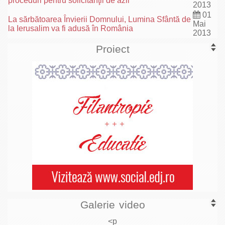
proceduri pentru solicitanţii de azil
2013
01
La sărbătoarea Învierii Domnului, Lumina Sfântă de
Mai
la Ierusalim va fi adusă în România
2013
Proiect
Galerie video
<p