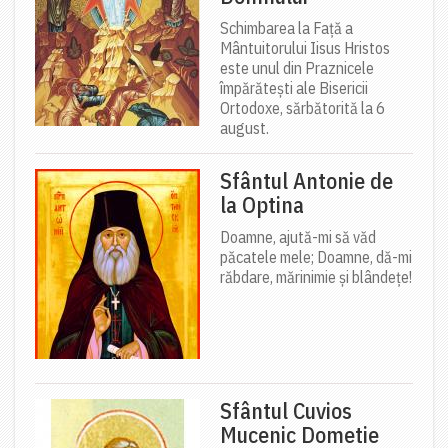
Schimbarea la Față a
Mântuitorului Iisus Hristos
este unul din Praznicele
împărătești ale Bisericii
Ortodoxe, sărbătorită la 6
august.
Sfântul Antonie de
la Optina
Doamne, ajută-mi să văd
păcatele mele; Doamne, dă-mi
răbdare, mărinimie şi blândeţe!
Sfântul Cuvios
Mucenic Dometie