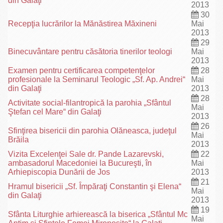
din Galaţi
2013
30
Recepţia lucrărilor la Mănăstirea Măxineni
Mai
2013
29
Binecuvântare pentru căsătoria tinerilor teologi
Mai
2013
Examen pentru certificarea competenţelor
28
profesionale la Seminarul Teologic „Sf. Ap. Andrei“
Mai
din Galaţi
2013
28
Activitate social-filantropică la parohia „Sfântul
Mai
Ştefan cel Mare“ din Galaţi
2013
26
Sfinţirea bisericii din parohia Olăneasca, judeţul
Mai
Brăila
2013
Vizita Excelenţei Sale dr. Pande Lazarevski,
22
ambasadorul Macedoniei la Bucureşti, în
Mai
Arhiepiscopia Dunării de Jos
2013
21
Hramul bisericii „Sf. Împăraţi Constantin şi Elena“
Mai
din Galaţi
2013
19
Sfânta Liturghie arhierească la biserica „Sfântul Mc
Mai