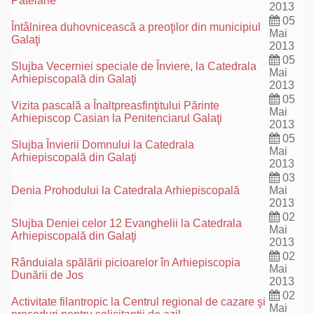
Patelarie”
2013
05
Întâlnirea duhovnicească a preoţilor din municipiul
Mai
Galaţi
2013
05
Slujba Vecerniei speciale de Înviere, la Catedrala
Mai
Arhiepiscopală din Galaţi
2013
05
Vizita pascală a Înaltpreasfinţitului Părinte
Mai
Arhiepiscop Casian la Penitenciarul Galaţi
2013
05
Slujba Învierii Domnului la Catedrala
Mai
Arhiepiscopală din Galaţi
2013
03
Denia Prohodului la Catedrala Arhiepiscopală
Mai
2013
02
Slujba Deniei celor 12 Evanghelii la Catedrala
Mai
Arhiepiscopală din Galaţi
2013
02
Rânduiala spălării picioarelor în Arhiepiscopia
Mai
Dunării de Jos
2013
02
Activitate filantropic la Centrul regional de cazare şi
Mai