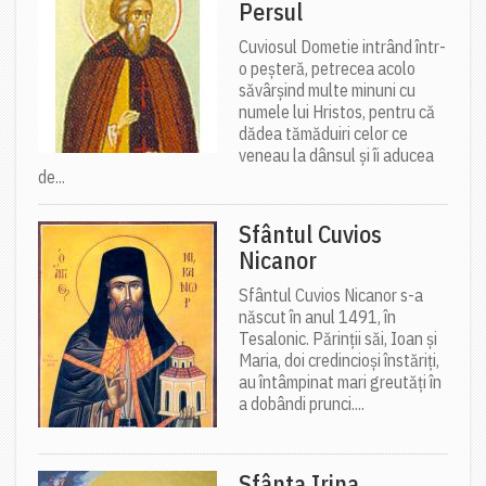
Persul
Cuviosul Dometie intrând într-
o peșteră, petrecea acolo
săvârșind multe minuni cu
numele lui Hristos, pentru că
dădea tămăduiri celor ce
veneau la dânsul și îi aducea
de...
Sfântul Cuvios
Nicanor
Sfântul Cuvios Nicanor s-a
născut în anul 1491, în
Tesalonic. Părinții săi, Ioan și
Maria, doi credincioși înstăriți,
au întâmpinat mari greutăți în
a dobândi prunci....
Sfânta Irina,