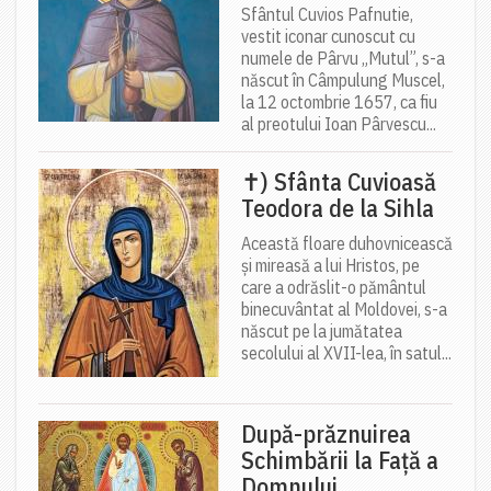
Sfântul Cuvios Pafnutie,
vestit iconar cunoscut cu
numele de Pârvu „Mutul”, s-a
născut în Câmpulung Muscel,
la 12 octombrie 1657, ca fiu
al preotului Ioan Pârvescu...
✝) Sfânta Cuvioasă
Teodora de la Sihla
Această floare duhovnicească
și mireasă a lui Hristos, pe
care a odrăslit-o pământul
binecuvântat al Moldovei, s-a
născut pe la jumătatea
secolului al XVII-lea, în satul...
După-prăznuirea
Schimbării la Față a
Domnului