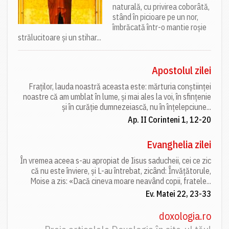
naturală, cu privirea coborâtă,
stând în picioare pe un nor,
îmbrăcată într-o mantie roșie
strălucitoare și un stihar...
Apostolul zilei
Fraților, lauda noastră aceasta este: mărturia conștiinței
noastre că am umblat în lume, și mai ales la voi, în sfințenie
și în curăție dumnezeiască, nu în înțelepciune...
Ap. II Corinteni 1, 12-20
Evanghelia zilei
În vremea aceea s-au apropiat de Iisus saducheii, cei ce zic
că nu este înviere, și L-au întrebat, zicând: Învățătorule,
Moise a zis: «Dacă cineva moare neavând copii, fratele...
Ev. Matei 22, 23-33
doxologia.ro