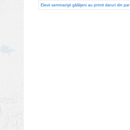
Elevii seminarişti gălăţeni au primit daruri din pa