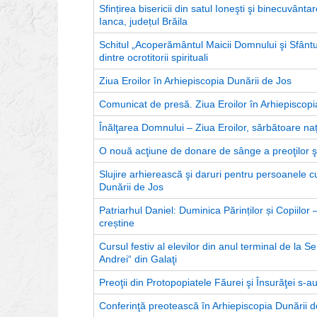
Sfințirea bisericii din satul Ioneşti şi binecuvânta
Ianca, județul Brăila
Schitul „Acoperământul Maicii Domnului şi Sfântul 
dintre ocrotitorii spirituali
Ziua Eroilor în Arhiepiscopia Dunării de Jos
Comunicat de presă. Ziua Eroilor în Arhiepiscopi
Înălţarea Domnului – Ziua Eroilor, sărbătoare na
O nouă acţiune de donare de sânge a preoţilor şi 
Slujire arhierească şi daruri pentru persoanele c
Dunării de Jos
Patriarhul Daniel: Duminica Părinților și Copiilor 
creștine
Cursul festiv al elevilor din anul terminal de la 
Andrei“ din Galaţi
Preoţii din Protopopiatele Făurei şi Însurăţei s-au
Conferinţă preotească în Arhiepiscopia Dunării d