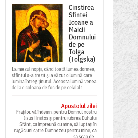
Cinstirea
Sfintei
Icoane a
Maicii
Domnului
de pe
Tolga
(Tolgska)
La miezul nopții, când toată lumea dormea,
sfântul s-a trezit și a văzut o lumină care
lumina întreg ținutul. Aceasta lumină venea
de la o coloană de foc de pe celălalt...
Apostolul zilei
Fraților, vă îndemn, pentru Domnul nostru
Iisus Hristos și pentru iubirea Duhului
Sfânt, ca împreună cu mine, să luptați în
rugăciuni către Dumnezeu pentru mine, ca
să scap de...