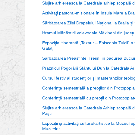
Slujire arhierească la Catedrala arhiepiscopală d
Activităţi pastoral-misionare în Insula Mare a Brăi
Sărbătoarea Zilei Drapelului Naţional la Brăila şi 
Hramul Mănăstirii voievodale Măxineni din judeţu
Expoziţia itinerantă „Tezaur – Episcopia Tulcii“ a
Galaţi
Sărbătoarea Preasfintei Treimi în pădurea Buciu
Praznicul Pogorârii Sfântului Duh la Catedrala Ar
Cursul festiv al studenţilor şi masteranzilor teolog
Conferinţa semestrială a preoţilor din Protopopiat
Conferinţă semestrială cu preoţii din Protopopiate
Slujire arhierească la Catedrala Arhiepiscopală d
Paşti
Expoziţii şi activităţi cultural-artistice la Muzeu
Muzeelor