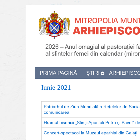
PRIMA PAGINĂ
ŞTIRI
ARHIEPISC
Iunie 2021
Patriarhul de Ziua Mondială a Rețelelor de Soci
comunicarea
Hramul bisericii „Sfinţii Apostoli Petru şi Pavel“ di
Concert-spectacol la Muzeul eparhial din Galaţi