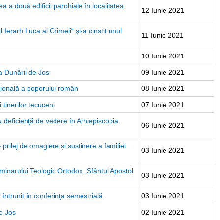
rea a două edificii parohiale în localitatea
12 Iunie 2021
Ierarh Luca al Crimeii“ şi-a cinstit unul
11 Iunie 2021
10 Iunie 2021
a Dunării de Jos
09 Iunie 2021
țională a poporului român
08 Iunie 2021
tinerilor tecuceni
07 Iunie 2021
u deficienţă de vedere în Arhiepiscopia
06 Iunie 2021
– prilej de omagiere și susținere a familiei
03 Iunie 2021
Seminarului Teologic Ortodox „Sfântul Apostol
03 Iunie 2021
 întrunit în conferinţa semestrială
03 Iunie 2021
e Jos
02 Iunie 2021