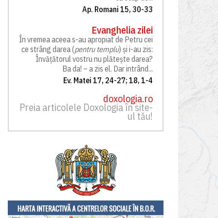
Ap. Romani 15, 30-33
Evanghelia zilei
În vremea aceea s-au apropiat de Petru cei
ce strâng darea (
pentru templu
) și i-au zis:
Învățătorul vostru nu plătește darea?
Ba da! – a zis el. Dar intrând...
Ev. Matei 17, 24-27; 18, 1-4
doxologia.ro
Preia articolele Doxologia în site-
ul tău!