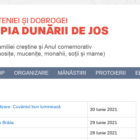
OP
ORGANIZARE
MĂNĂSTIRI
PROTOIERII
E
alizare: Cuvântul bun luminează
30 Iunie 2021
n Brăila
29 Iunie 2021
28 Iunie 2021