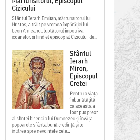
Mărturisitorul, Episcopul
Cizicului
Sfântul Ierarh Emilian, mărturisitorul lui
Hristos, a trăit pe vremea împărăției lui
Leon Armeanul, luptătorul împotriva
icoanelor, și fiind el episcop al Cizicului, de...
Sfântul
Ierarh
Miron,
Episcopul
Cretei
Pentru o viață
îmbunătățită
ca aceasta a
fost pus preot
al sfintei biserici a lui Dumnezeu și învăța
popoarele sfânta bună credință și le
întărea spre nevoințele cele...