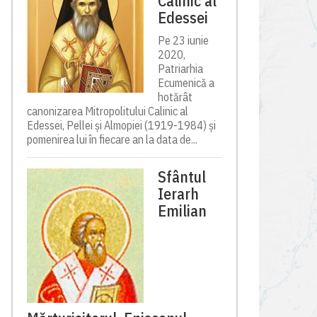
Calinic al
Edessei
Pe 23 iunie
2020,
Patriarhia
Ecumenică a
hotărât
canonizarea Mitropolitului Calinic al
Edessei, Pellei și Almopiei (1919-1984) și
pomenirea lui în fiecare an la data de...
Sfântul
Ierarh
Emilian