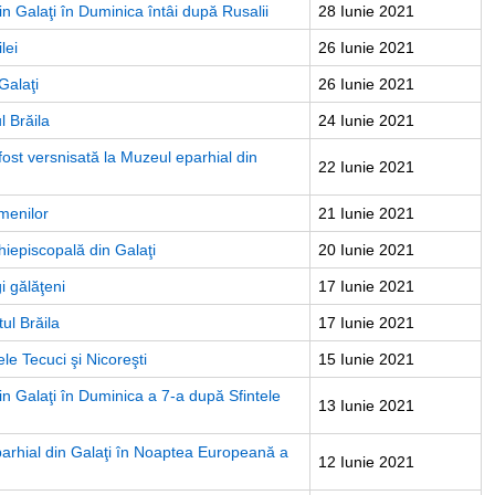
in Galaţi în Duminica întâi după Rusalii
28 Iunie 2021
lei
26 Iunie 2021
Galaţi
26 Iunie 2021
l Brăila
24 Iunie 2021
 fost versnisată la Muzeul eparhial din
22 Iunie 2021
menilor
21 Iunie 2021
hiepiscopală din Galaţi
20 Iunie 2021
i gălăţeni
17 Iunie 2021
ul Brăila
17 Iunie 2021
le Tecuci şi Nicoreşti
15 Iunie 2021
in Galaţi în Duminica a 7-a după Sfintele
13 Iunie 2021
l eparhial din Galaţi în Noaptea Europeană a
12 Iunie 2021