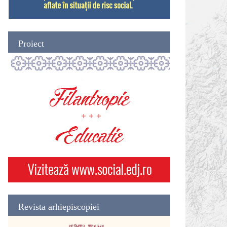
Proiect
Revista arhiepiscopiei