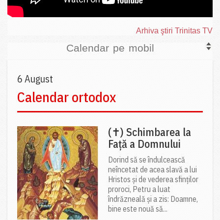
Arhiva ştiri Trinitas TV
Calendar pe mobil
6 August
Calendar ortodox
(✝) Schimbarea la
Față a Domnului
Dorind să se îndulcească
neîncetat de acea slavă a lui
Hristos și de vederea sfinților
proroci, Petru a luat
îndrăzneală și a zis: Doamne,
bine este nouă să...