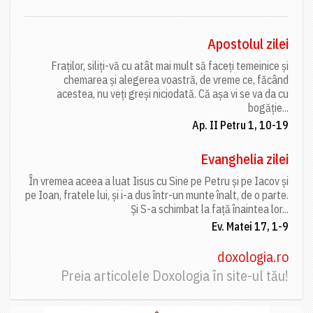
Apostolul zilei
Fraților, siliți-vă cu atât mai mult să faceți temeinice și
chemarea și alegerea voastră, de vreme ce, făcând
acestea, nu veți greși niciodată. Că așa vi se va da cu
bogăție...
Ap. II Petru 1, 10-19
Evanghelia zilei
În vremea aceea a luat Iisus cu Sine pe Petru și pe Iacov și
pe Ioan, fratele lui, și i-a dus într-un munte înalt, de o parte.
Și S-a schimbat la față înaintea lor...
Ev. Matei 17, 1-9
doxologia.ro
Preia articolele Doxologia în site-ul tău!