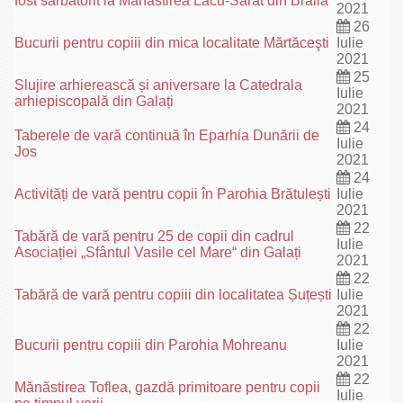
fost sărbătorit la Mănăstirea Lacu-Sărat din Brăila
2021
26
Bucurii pentru copiii din mica localitate Mărtăceşti
Iulie
2021
25
Slujire arhierească și aniversare la Catedrala
Iulie
arhiepiscopală din Galați
2021
24
Taberele de vară continuă în Eparhia Dunării de
Iulie
Jos
2021
24
Activități de vară pentru copii în Parohia Brătulești
Iulie
2021
22
Tabără de vară pentru 25 de copii din cadrul
Iulie
Asociației „Sfântul Vasile cel Mare“ din Galați
2021
22
Tabără de vară pentru copiii din localitatea Șuțești
Iulie
2021
22
Bucurii pentru copiii din Parohia Mohreanu
Iulie
2021
22
Mănăstirea Toflea, gazdă primitoare pentru copii
Iulie