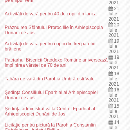
pe timpul verii
2021
21
Activități de vară pentru 40 de copii din Ianca
Iulie
2021
20
Prăznuirea Sfântului Proroc Ilie în Arhiepiscopia
Iulie
Dunării de Jos
2021
19
Activităţi de vară pentru copiii din trei parohii
Iulie
brăilene
2021
19
Patriarhul Bisericii Ortodoxe Române aniversează
Iulie
împlinirea vârstei de 70 de ani
2021
18
Tabăra de vară din Parohia Umbrărești Vale
Iulie
2021
16
Şedinţa Consiliului Eparhial al Arhiepiscopiei
Iulie
Dunării de Jos
2021
15
Şedinţă administrativă la Centrul Eparhial al
Iulie
Arhiepiscopiei Dunării de Jos
2021
14
Licitaţie pentru pictură la Parohia Constantin
Iulie