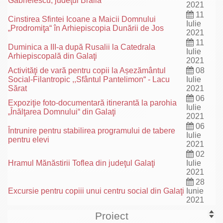
Gabrielescu, judeţul Brăila
2021
11
Cinstirea Sfintei Icoane a Maicii Domnului
Iulie
„Prodromiţa“ în Arhiepiscopia Dunării de Jos
2021
11
Duminica a III-a după Rusalii la Catedrala
Iulie
Arhiepiscopală din Galaţi
2021
Activităţi de vară pentru copii la Așezământul
08
Social-Filantropic ,,Sfântul Pantelimon“ - Lacu
Iulie
Sărat
2021
06
Expoziţie foto-documentară itinerantă la parohia
Iulie
„Înălţarea Domnului“ din Galaţi
2021
06
Întrunire pentru stabilirea programului de tabere
Iulie
pentru elevi
2021
02
Hramul Mănăstirii Toflea din judeţul Galaţi
Iulie
2021
28
Excursie pentru copiii unui centru social din Galaţi
Iunie
2021
Proiect