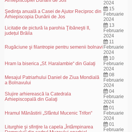
Arhiepiscopiei Dunării de Jos
2024
15
Şedinţa anuală a Casei de Ajutor Reciproc din
Februarie
Arhiepiscopia Dunării de Jos
2024
13
Licitație de pictură la parohia Ţibăneşti II,
Februarie
județul Brăila
2024
11
Rugăciune şi filantropie pentru semenii bolnavi
Februarie
2024
10
Hram la biserica „Sf. Haralambie“ din Galaţi
Februarie
2024
08
Mesajul Patriarhului Daniel de Ziua Mondială
Februarie
a Bolnavului
2024
04
Slujire arhierească la Catedrala
Februarie
Arhiepiscopală din Galaţi
2024
01
Hramul Mănăstirii „Sfântul Mucenic Trifon“
Februarie
2024
01
Liturghie şi sfinţire la capela „Întâmpinarea
Februarie