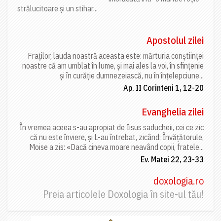
strălucitoare și un stihar...
Apostolul zilei
Fraților, lauda noastră aceasta este: mărturia conștiinței
noastre că am umblat în lume, și mai ales la voi, în sfințenie
și în curăție dumnezeiască, nu în înțelepciune...
Ap. II Corinteni 1, 12-20
Evanghelia zilei
În vremea aceea s-au apropiat de Iisus saducheii, cei ce zic
că nu este înviere, și L-au întrebat, zicând: Învățătorule,
Moise a zis: «Dacă cineva moare neavând copii, fratele...
Ev. Matei 22, 23-33
doxologia.ro
Preia articolele Doxologia în site-ul tău!