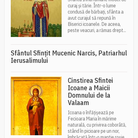
curaj și tărie. Într-o lume
condusă de bărbați, sfânta a
avut curajul să repună în
Biserici icoanele. De aceea,
peste veacuri, a rămas drept...
Sfântul Sfinţit Mucenic Narcis, Patriarhul
Ierusalimului
Cinstirea Sfintei
Icoane a Maicii
Domnului de la
Valaam
Icoana o înfățișează pe
Fecioara Maria în mărime
naturală, cu privirea coborâtă,
stând în picioare pe un nor,
îmbrăcată într-o mantie roșie