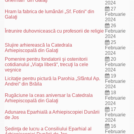
Gherman“ din Galaţi
2024
27
Hram la fabrica de lumânări „Sf. Fotini“ din
Februarie
Galaţi
2024
26
Întrunire duhovnicească cu profesorii de religie
Februarie
2024
25
Slujire arhierească la Catedrala
Februarie
Arhiepiscopală din Galaţi
2024
Pomenire pentru fondatorii şi ostenitorii
20
cotidianului „Viaţa liberă“, trecuţi la cele
Februarie
veşnice
2024
19
Licitaţie pentru pictură la Parohia „Sfântul Ap.
Februarie
Andrei“ din Brăila
2024
18
Rugăciune la ceas aniversar la Catedrala
Februarie
Arhiepiscopală din Galaţi
2024
17
Adunarea Eparhială a Arhiepiscopiei Dunării
Februarie
de Jos
2024
16
Şedinţa de lucru a Consiliului Eparhial al
Februarie