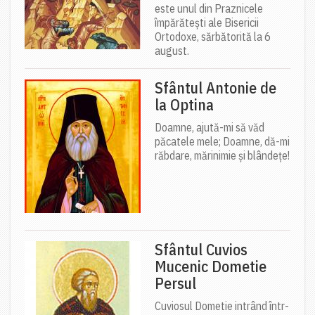
este unul din Praznicele
împărătești ale Bisericii
Ortodoxe, sărbătorită la 6
august.
Sfântul Antonie de
la Optina
Doamne, ajută-mi să văd
păcatele mele; Doamne, dă-mi
răbdare, mărinimie şi blândeţe!
Sfântul Cuvios
Mucenic Dometie
Persul
Cuviosul Dometie intrând într-