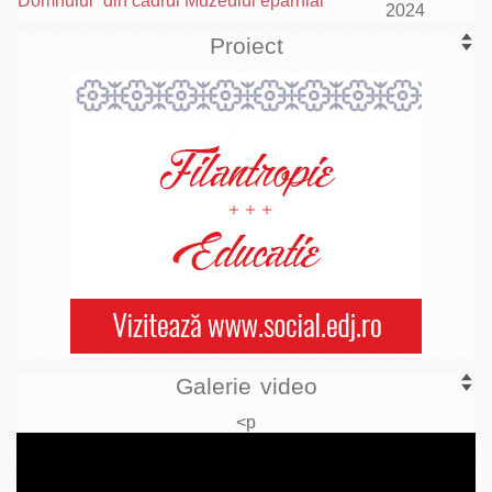
Domnului“ din cadrul Muzeului eparhial
2024
Proiect
Galerie video
<p