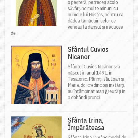
o peșteră, petrecea acolo
săvârșind multe minuni cu
numele lui Hristos, pentru că
dădea tămăduiri celor ce
veneau la dânsul și îi aducea
de...
Sfântul Cuvios
Nicanor
Sfântul Cuvios Nicanor s-a
născut în anul 1491, în
Tesalonic. Părinții săi, Ioan și
Maria, doi credincioși înstăriți,
au întâmpinat mari greutăți în
a dobândi prunci....
Sfânta Irina,
Împărăteasa
Sfânta Irina rămâne model de