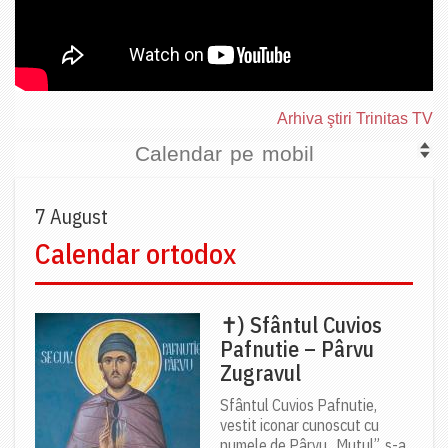
Arhiva ştiri Trinitas TV
Calendar pe mobil
7 August
Calendar ortodox
✝) Sfântul Cuvios
Pafnutie – Pârvu
Zugravul
Sfântul Cuvios Pafnutie,
vestit iconar cunoscut cu
numele de Pârvu „Mutul”, s-a