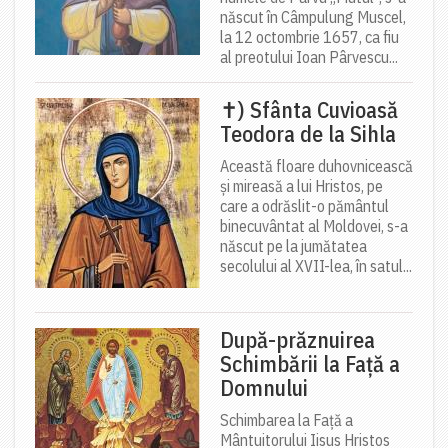
născut în Câmpulung Muscel,
la 12 octombrie 1657, ca fiu
al preotului Ioan Pârvescu...
✝) Sfânta Cuvioasă
Teodora de la Sihla
Această floare duhovnicească
și mireasă a lui Hristos, pe
care a odrăslit-o pământul
binecuvântat al Moldovei, s-a
născut pe la jumătatea
secolului al XVII-lea, în satul...
După-prăznuirea
Schimbării la Față a
Domnului
Schimbarea la Față a
Mântuitorului Iisus Hristos