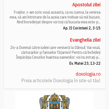
Apostolul zilei
Fraților, v-am scris vouă aceasta, ca nu cumva, la venirea
mea, să am întristare de la aceia care trebuie să mă bucure,
fiind încredințat despre voi toți că bucuria mea este și...
Ap. II Corinteni 2, 3-15
Evanghelia zilei
Zis-a Domnul către iudeii care veniseră la Dânsul: Vai vouă,
cărturarilor și fariseilor fățarnici! Pentru că închideți
Împărăția Cerurilor înaintea oamenilor; voi nu intrați și...
Ev. Matei 23, 13-22
doxologia.ro
Preia articolele Doxologia în site-ul tău!