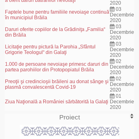
a oferit daruri bătrânilor nevoiaşi
2020
03
Faptele bune pentru familiile nevoiaşe continuă
Decembrie
în municipiul Brăila
2020
03
Daruri oferite copiilor de la Grădiniţa „Familia“
Decembrie
din Brăila
2020
03
Licitaţie pentru pictură la Parohia „Sfântul
Decembrie
Grigorie Teologul“ din Galaţi
2020
02
1.000 de persoane nevoiaşe primesc daruri din
Decembrie
partea parohiilor din Protopopiatul Brăila
2020
02
Preoţii şi credincioşii brăileni au donat sânge şi
Decembrie
plasmă convalescentă Covid-19
2020
01
Ziua Naţională a României sărbătorită la Galaţi
Decembrie
2020
Proiect