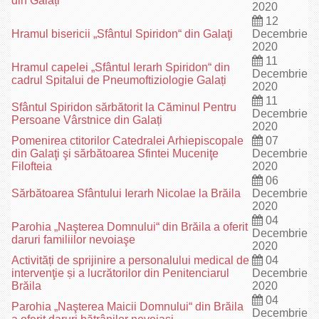
din Galați
2020
12
Hramul bisericii „Sfântul Spiridon“ din Galaţi
Decembrie
2020
11
Hramul capelei „Sfântul Ierarh Spiridon“ din
Decembrie
cadrul Spitalui de Pneumoftiziologie Galați
2020
11
Sfântul Spiridon sărbătorit la Căminul Pentru
Decembrie
Persoane Vârstnice din Galați
2020
Pomenirea ctitorilor Catedralei Arhiepiscopale
07
din Galaţi şi sărbătoarea Sfintei Muceniţe
Decembrie
Filofteia
2020
06
Sărbătoarea Sfântului Ierarh Nicolae la Brăila
Decembrie
2020
04
Parohia „Naşterea Domnului“ din Brăila a oferit
Decembrie
daruri familiilor nevoiaşe
2020
Activități de sprijinire a personalului medical de
04
intervenţie și a lucrătorilor din Penitenciarul
Decembrie
Brăila
2020
04
Parohia „Naşterea Maicii Domnului“ din Brăila
Decembrie