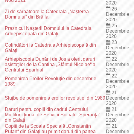
Nou 2021
2020
26
Zi de sărbătoare la Catedrala „Naşterea
Decembrie
Domnului“ din Brăila
2020
25
Praznicul Naşterii Domnului la Catedrala
Decembrie
Arhiepiscopală din Galaţi
2020
23
Colindători la Catedrala Arhiepiscopală din
Decembrie
Galaţi
2020
Arhiepiscopia Dunării de Jos a oferit daruri
22
asistaţilor de la Cantina „Sfântul Nicolae“ a
Decembrie
Centrului Eparhial
2020
22
Pomenirea Eroilor Revoluţie din decembrie
Decembrie
1989
2020
21
Slujbe de pomenire a eroilor revoluției din 1989
Decembrie
2020
Daruri pentru copiii din cadrul Centrului
21
Multifuncţional de Servicii Sociale „Speranţa“
Decembrie
din Galaţi
2020
Copiii de la Şcoala Specială „Constantin
21
Pufan“ din Galaţi au primit daruri din partea
Decembrie