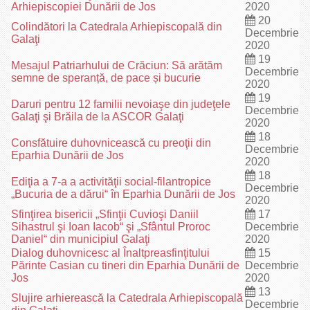
Arhiepiscopiei Dunării de Jos
2020
20
Colindători la Catedrala Arhiepiscopală din
Decembrie
Galaţi
2020
19
Mesajul Patriarhului de Crăciun: Să arătăm
Decembrie
semne de speranță, de pace și bucurie
2020
19
Daruri pentru 12 familii nevoiaşe din judeţele
Decembrie
Galaţi şi Brăila de la ASCOR Galaţi
2020
18
Consfătuire duhovnicească cu preoţii din
Decembrie
Eparhia Dunării de Jos
2020
18
Ediţia a 7-a a activităţii social-filantropice
Decembrie
„Bucuria de a dărui“ în Eparhia Dunării de Jos
2020
Sfinţirea bisericii „Sfinţii Cuvioşi Daniil
17
Sihastrul şi Ioan Iacob“ şi „Sfântul Proroc
Decembrie
Daniel“ din municipiul Galaţi
2020
Dialog duhovnicesc al Înaltpreasfinţitului
15
Părinte Casian cu tineri din Eparhia Dunării de
Decembrie
Jos
2020
13
Slujire arhierească la Catedrala Arhiepiscopală
Decembrie