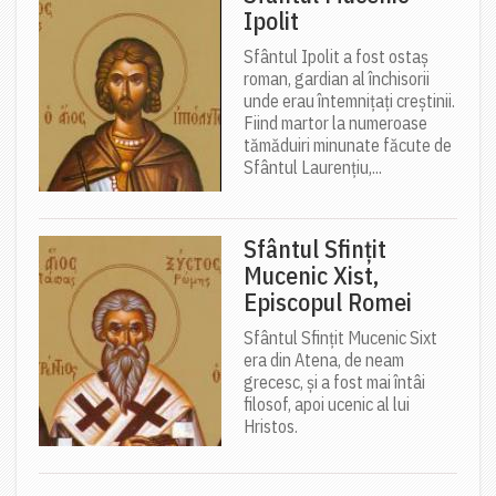
Ipolit
Sfântul Ipolit a fost ostaș
roman, gardian al închisorii
unde erau întemnițați creștinii.
Fiind martor la numeroase
tămăduiri minunate făcute de
Sfântul Laurențiu,...
Sfântul Sfințit
Mucenic Xist,
Episcopul Romei
Sfântul Sfințit Mucenic Sixt
era din Atena, de neam
grecesc, și a fost mai întâi
filosof, apoi ucenic al lui
Hristos.