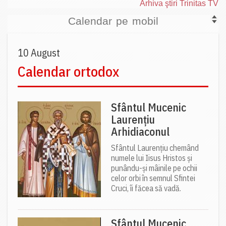
Arhiva ştiri Trinitas TV
Calendar pe mobil
10 August
Calendar ortodox
Sfântul Mucenic
Laurențiu
Arhidiaconul
Sfântul Laurențiu chemând
numele lui Iisus Hristos și
punându-și mâinile pe ochii
celor orbi în semnul Sfintei
Cruci, îi făcea să vadă.
Sfântul Mucenic