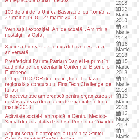
Arhiepiscopia Dunării de Jos
2018
23
100 de ani de la Unirea Basarabiei cu România:
Martie
27 martie 1918 – 27 martie 2018
2018
21
Vernisajul expoziţiei „Ani de şcoală... Amintiri şi
Martie
nostalgii“ la Galaţi
2018
18
Slujire arhierească și urcuș duhovnicesc la zi
Martie
aniversară
2018
Preafericitul Părinte Patriarh Daniel i-a primit în
15
audiență pe reprezentanții Conferinței Bisericilor
Martie
Europene
2018
Echipa THOBOR din Tecuci, locul I la faza
15
regională a concursului First Tech Challenge, de
Martie
la Iași
2018
Binecuvântare arhierească pentru organizarea şi
13
desfăşurarea a două proiecte eparhiale în luna
Martie
martie 2018
2018
13
Activitate social-filantropică la Centrul Medico-
Martie
Social din localitatea Pechea, Protoieria Covurlui
2018
11
Acţiuni social-filantropice la Duminica Sfintei
Martie