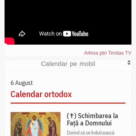
Arhiva ştiri Trinitas TV
Calendar pe mobil
6 August
Calendar ortodox
(✝) Schimbarea la
Față a Domnului
Dorind să se îndulcească