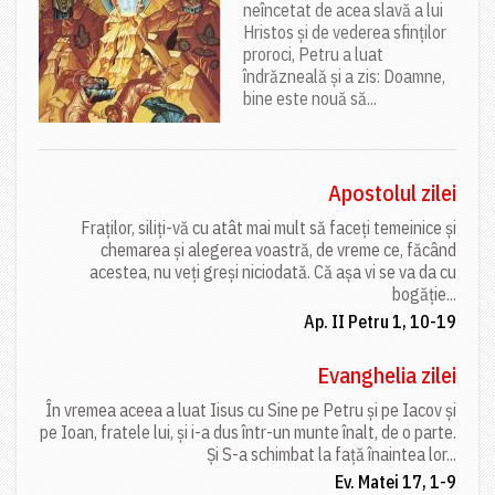
neîncetat de acea slavă a lui
Hristos și de vederea sfinților
proroci, Petru a luat
îndrăzneală și a zis: Doamne,
bine este nouă să...
Apostolul zilei
Fraților, siliți-vă cu atât mai mult să faceți temeinice și
chemarea și alegerea voastră, de vreme ce, făcând
acestea, nu veți greși niciodată. Că așa vi se va da cu
bogăție...
Ap. II Petru 1, 10-19
Evanghelia zilei
În vremea aceea a luat Iisus cu Sine pe Petru și pe Iacov și
pe Ioan, fratele lui, și i-a dus într-un munte înalt, de o parte.
Și S-a schimbat la față înaintea lor...
Ev. Matei 17, 1-9