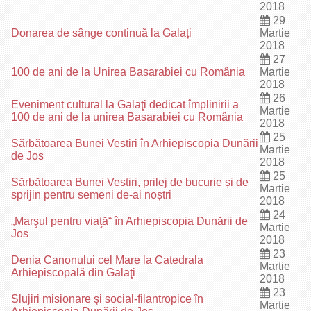
2018
29
Donarea de sânge continuă la Galați
Martie
2018
27
100 de ani de la Unirea Basarabiei cu România
Martie
2018
26
Eveniment cultural la Galaţi dedicat împlinirii a
Martie
100 de ani de la unirea Basarabiei cu România
2018
25
Sărbătoarea Bunei Vestiri în Arhiepiscopia Dunării
Martie
de Jos
2018
25
Sărbătoarea Bunei Vestiri, prilej de bucurie și de
Martie
sprijin pentru semeni de-ai noștri
2018
24
„Marşul pentru viaţă“ în Arhiepiscopia Dunării de
Martie
Jos
2018
23
Denia Canonului cel Mare la Catedrala
Martie
Arhiepiscopală din Galaţi
2018
23
Slujiri misionare şi social-filantropice în
Martie