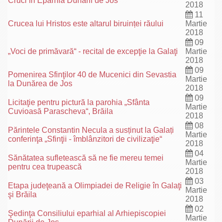
Cruci în Eparhia Dunării de Jos
2018
11
Crucea lui Hristos este altarul biruinței răului
Martie
2018
09
„Voci de primăvară“ - recital de excepţie la Galaţi
Martie
2018
09
Pomenirea Sfinţilor 40 de Mucenici din Sevastia
Martie
la Dunărea de Jos
2018
09
Licitaţie pentru pictură la parohia „Sfânta
Martie
Cuvioasă Parascheva“, Brăila
2018
08
Părintele Constantin Necula a susținut la Galați
Martie
conferinţa „Sfinţii - îmblânzitori de civilizaţie“
2018
04
Sănătatea sufletească să ne fie mereu temei
Martie
pentru cea trupească
2018
03
Etapa judeţeană a Olimpiadei de Religie în Galaţi
Martie
şi Brăila
2018
02
Şedinţa Consiliului eparhial al Arhiepiscopiei
Martie