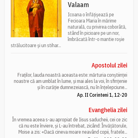
Valaam
Icoana o înfățișează pe
Fecioara Maria în mărime
naturală, cu privirea coborâtă,
stând în picioare pe un nor,
îmbrăcată într-o mantie roșie
strălucitoare și un stihar...
Apostolul zilei
Fraților, lauda noastră aceasta este: mărturia conștiinței
noastre că am umblat în lume, și mai ales la voi, în sfințenie
și în curăție dumnezeiască, nu în înțelepciune...
Ap. II Corinteni 1, 12-20
Evanghelia zilei
În vremea aceea s-au apropiat de Iisus saducheii, cei ce zic
că nu este înviere, și L-au întrebat, zicând: Învățătorule,
Moise a zis: «Dacă cineva moare neavând copii, fratele...