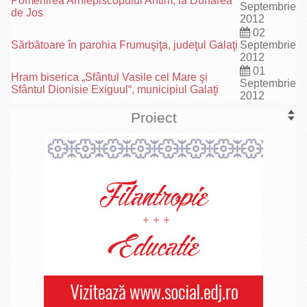
Pomenirea Arhiepiscopului Antim, la Dunărea
Septembrie
de Jos
2012
02
Sărbătoare în parohia Frumuşiţa, judeţul Galaţi
Septembrie
2012
01
Hram biserica „Sfântul Vasile cel Mare şi
Septembrie
Sfântul Dionisie Exiguul“, municipiul Galaţi
2012
Proiect