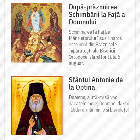
După-prăznuirea
Schimbării la Față a
Domnului
Schimbarea la Față a
Mântuitorului Iisus Hristos
este unul din Praznicele
împărătești ale Bisericii
Ortodoxe, sărbătorită la 6
august.
Sfântul Antonie de
la Optina
Doamne, ajută-mi să văd
păcatele mele; Doamne, dă-mi
răbdare, mărinimie şi blândeţe!