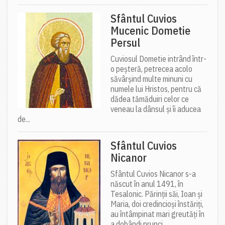
Sfântul Cuvios
Mucenic Dometie
Persul
Cuviosul Dometie intrând într-
o peșteră, petrecea acolo
săvârșind multe minuni cu
numele lui Hristos, pentru că
dădea tămăduiri celor ce
veneau la dânsul și îi aducea
de...
Sfântul Cuvios
Nicanor
Sfântul Cuvios Nicanor s-a
născut în anul 1491, în
Tesalonic. Părinții săi, Ioan și
Maria, doi credincioși înstăriți,
au întâmpinat mari greutăți în
a dobândi prunci....