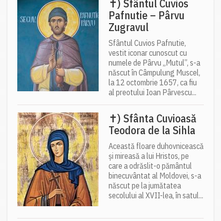
✝) Sfântul Cuvios
Pafnutie – Pârvu
Zugravul
Sfântul Cuvios Pafnutie,
vestit iconar cunoscut cu
numele de Pârvu „Mutul”, s-a
născut în Câmpulung Muscel,
la 12 octombrie 1657, ca fiu
al preotului Ioan Pârvescu...
✝) Sfânta Cuvioasă
Teodora de la Sihla
Această floare duhovnicească
și mireasă a lui Hristos, pe
care a odrăslit-o pământul
binecuvântat al Moldovei, s-a
născut pe la jumătatea
secolului al XVII-lea, în satul...