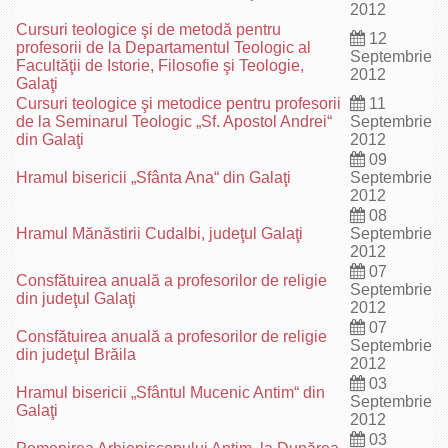
2012
Cursuri teologice şi de metodă pentru
12
profesorii de la Departamentul Teologic al
Septembrie
Facultăţii de Istorie, Filosofie şi Teologie,
2012
Galaţi
Cursuri teologice şi metodice pentru profesorii
11
de la Seminarul Teologic „Sf. Apostol Andrei“
Septembrie
din Galaţi
2012
09
Hramul bisericii „Sfânta Ana“ din Galaţi
Septembrie
2012
08
Hramul Mănăstirii Cudalbi, judeţul Galaţi
Septembrie
2012
07
Consfătuirea anuală a profesorilor de religie
Septembrie
din judeţul Galaţi
2012
07
Consfătuirea anuală a profesorilor de religie
Septembrie
din judeţul Brăila
2012
03
Hramul bisericii „Sfântul Mucenic Antim“ din
Septembrie
Galaţi
2012
03