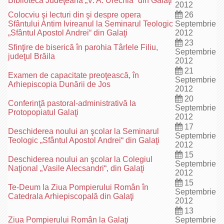
Biblioteca Judeţeană „V. A. Urechia“ din Galaţi
2012
Colocviu şi lecturi din şi despre opera
26
Sfântului Antim Ivireanul la Seminarul Teologic
Septembrie
„Sfântul Apostol Andrei“ din Galaţi
2012
23
Sfinţire de biserică în parohia Târlele Filiu,
Septembrie
judeţul Brăila
2012
21
Examen de capacitate preoţească, în
Septembrie
Arhiepiscopia Dunării de Jos
2012
20
Conferinţă pastoral-administrativă la
Septembrie
Protopopiatul Galaţi
2012
17
Deschiderea noului an şcolar la Seminarul
Septembrie
Teologic „Sfântul Apostol Andrei“ din Galaţi
2012
15
Deschiderea noului an şcolar la Colegiul
Septembrie
Naţional „Vasile Alecsandri“, din Galaţi
2012
15
Te-Deum la Ziua Pompierului Român în
Septembrie
Catedrala Arhiepiscopală din Galaţi
2012
13
Ziua Pompierului Român la Galaţi
Septembrie