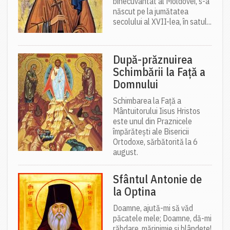
binecuvântat al Moldovei, s-a
născut pe la jumătatea
secolului al XVII-lea, în satul...
După-prăznuirea
Schimbării la Față a
Domnului
Schimbarea la Față a
Mântuitorului Iisus Hristos
este unul din Praznicele
împărătești ale Bisericii
Ortodoxe, sărbătorită la 6
august.
Sfântul Antonie de
la Optina
Doamne, ajută-mi să văd
păcatele mele; Doamne, dă-mi
răbdare, mărinimie şi blândeţe!