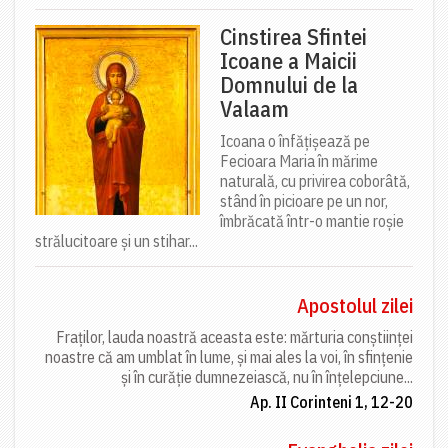
Cinstirea Sfintei
Icoane a Maicii
Domnului de la
Valaam
Icoana o înfățișează pe
Fecioara Maria în mărime
naturală, cu privirea coborâtă,
stând în picioare pe un nor,
îmbrăcată într-o mantie roșie
strălucitoare și un stihar...
Apostolul zilei
Fraților, lauda noastră aceasta este: mărturia conștiinței
noastre că am umblat în lume, și mai ales la voi, în sfințenie
și în curăție dumnezeiască, nu în înțelepciune...
Ap. II Corinteni 1, 12-20