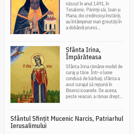
născut în anul 1491, în
Tesalonic. Părinții săi, Ioan și
Maria, doi credincioși înstăriți,
au întâmpinat mari greutăți în
a dobândi prunci....
Sfânta Irina,
Împărăteasa
Sfânta Irina rămâne model de
curaj și tărie. Într-o lume
condusă de bărbați, sfânta a
avut curajul să repună în
Biserici icoanele. De aceea,
peste veacuri, a rămas drept...
Sfântul Sfinţit Mucenic Narcis, Patriarhul
Ierusalimului