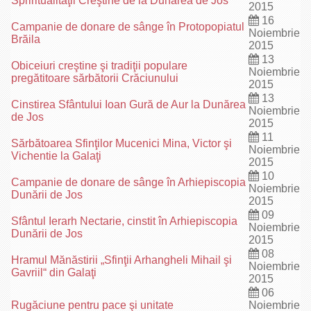
Spriritualităţii Creştine de la Dunărea de Jos
2015
16
Campanie de donare de sânge în Protopopiatul
Noiembrie
Brăila
2015
13
Obiceiuri creştine şi tradiţii populare
Noiembrie
pregătitoare sărbătorii Crăciunului
2015
13
Cinstirea Sfântului Ioan Gură de Aur la Dunărea
Noiembrie
de Jos
2015
11
Sărbătoarea Sfinţilor Mucenici Mina, Victor şi
Noiembrie
Vichentie la Galaţi
2015
10
Campanie de donare de sânge în Arhiepiscopia
Noiembrie
Dunării de Jos
2015
09
Sfântul Ierarh Nectarie, cinstit în Arhiepiscopia
Noiembrie
Dunării de Jos
2015
08
Hramul Mănăstirii „Sfinţii Arhangheli Mihail şi
Noiembrie
Gavriil“ din Galaţi
2015
06
Rugăciune pentru pace şi unitate
Noiembrie