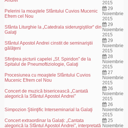
Andrei
2015
29
Pelerini la moaştele Sfântului Cuvios Mucenic
Noiembrie
Efrem cel Nou
2015
29
Sfânta Liturghie la „Catedrala siderurgiştilor“ din
Noiembrie
Galaţi
2015
29
Sfântul Apostol Andrei cinstit de seminariştii
Noiembrie
gălăţeni
2015
28
Sfinţirea picturii capelei „Sf. Spiridon” de la
Noiembrie
Spitalul de Pneumoftiziologie, Galaţi
2015
27
Procesiunea cu moaştele Sfântului Cuvios
Noiembrie
Mucenic Efrem cel Nou
2015
26
Concert de muzică bisericească „Cantată
Noiembrie
alegorică la Sfântul Apostol Andrei”
2015
26
Simpozion Ştiinţific Interseminarial la Galaţi
Noiembrie
2015
Concert extraordinar la Galați: „Cantata
25
alegorică la Sfântul Apostol Andrei”, interpretată
Noiembrie