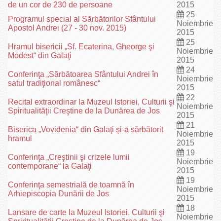
de un cor de 230 de persoane
2015
25
Programul special al Sărbătorilor Sfântului
Noiembrie
Apostol Andrei (27 - 30 nov. 2015)
2015
25
Hramul bisericii „Sf. Ecaterina, Gheorge şi
Noiembrie
Modest“ din Galaţi
2015
24
Conferinţa „Sărbătoarea Sfântului Andrei în
Noiembrie
satul tradiţional românesc“
2015
22
Recital extraordinar la Muzeul Istoriei, Culturii şi
Noiembrie
Spiritualităţii Creştine de la Dunărea de Jos
2015
21
Biserica „Vovidenia“ din Galaţi şi-a sărbătorit
Noiembrie
hramul
2015
19
Conferinţa „Creştinii şi crizele lumii
Noiembrie
contemporane“ la Galaţi
2015
19
Conferinţa semestrială de toamnă în
Noiembrie
Arhiepiscopia Dunării de Jos
2015
18
Lansare de carte la Muzeul Istoriei, Culturii şi
Noiembrie