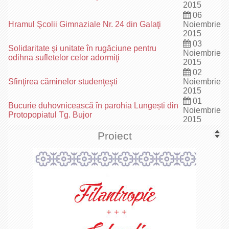
2015
06
Hramul Şcolii Gimnaziale Nr. 24 din Galaţi
Noiembrie
2015
03
Solidaritate şi unitate în rugăciune pentru
Noiembrie
odihna sufletelor celor adormiţi
2015
02
Sfinţirea căminelor studenţeşti
Noiembrie
2015
01
Bucurie duhovnicească în parohia Lungești din
Noiembrie
Protopopiatul Tg. Bujor
2015
Proiect