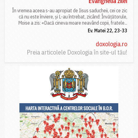
Evanghelia zilei
În vremea aceea s-au apropiat de Iisus saducheii, cei ce zic
că nu este înviere, și L-au întrebat, zicând: Învățătorule,
Moise a zis: «Dacă cineva moare neavând copii, fratele...
Ev. Matei 22, 23-33
doxologia.ro
Preia articolele Doxologia în site-ul tău!