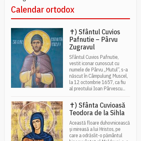
Calendar ortodox
✝) Sfântul Cuvios
Pafnutie – Pârvu
Zugravul
Sfântul Cuvios Pafnutie,
vestit iconar cunoscut cu
numele de Pârvu „Mutul”, s-a
născut în Câmpulung Muscel,
la 12 octombrie 1657, ca fiu
al preotului Ioan Pârvescu...
✝) Sfânta Cuvioasă
Teodora de la Sihla
Această floare duhovnicească
și mireasă a lui Hristos, pe
care a odrăslit-o pământul