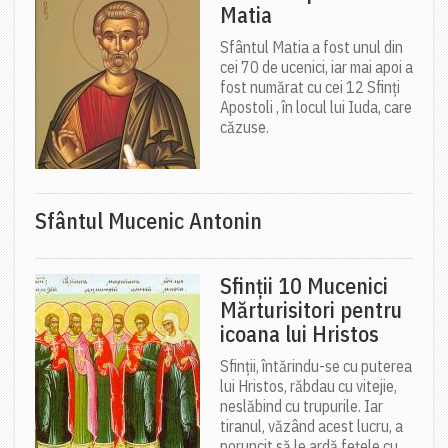
Matia
Sfântul Matia a fost unul din
cei 70 de ucenici, iar mai apoi a
fost numărat cu cei 12 Sfinți
Apostoli , în locul lui Iuda, care
căzuse.
Sfântul Mucenic Antonin
Sfinții 10 Mucenici
Mărturisitori pentru
icoana lui Hristos
Sfinții, întărindu-se cu puterea
lui Hristos, răbdau cu vitejie,
neslăbind cu trupurile. Iar
tiranul, văzând acest lucru, a
poruncit să le ardă fețele cu