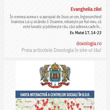
Evanghelia zilei
În vremea aceea s-a apropiat de Iisus un om, îngenunchind
înaintea Lui și zicându-I: Doamne, miluiește pe fiul meu, că
este lunatic și pătimește rău, căci adesea cade în...
Ev. Matei 17, 14-23
doxologia.ro
Preia articolele Doxologia în site-ul tău!