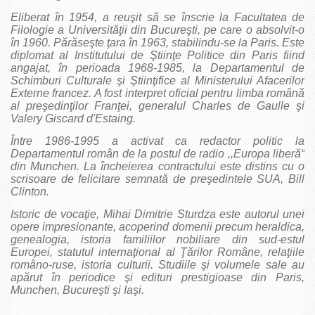
Eliberat în 1954, a reuşit să se înscrie la Facultatea de
Filologie a Universităţii din Bucureşti, pe care o absolvit-o
în 1960. Părăseşte ţara în 1963, stabilindu-se la Paris. Este
diplomat al Institutului de Ştiinţe Politice din Paris fiind
angajat, în perioada 1968-1985, la Departamentul de
Schimburi Culturale şi Ştiinţifice al Ministerului Afacerilor
Externe francez. A fost interpret oficial pentru limba română
al preşedinţilor Franţei, generalul Charles de Gaulle şi
Valery Giscard d'Estaing.
Între 1986-1995 a activat ca redactor politic la
Departamentul român de la postul de radio ,,Europa liberă“
din Munchen. La încheierea contractului este distins cu o
scrisoare de felicitare semnată de preşedintele SUA, Bill
Clinton.
Istoric de vocaţie, Mihai Dimitrie Sturdza este autorul unei
opere impresionante, acoperind domenii precum heraldica,
genealogia, istoria familiilor nobiliare din sud-estul
Europei, statutul internaţional al Ţărilor Române, relaţiile
româno-ruse, istoria culturii. Studiile şi volumele sale au
apărut în periodice şi edituri prestigioase din Paris,
Munchen, Bucureşti şi Iaşi.