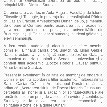
Causa” al Universităţii „Dunărea de Jos“ din Galaţi,
prinţului Mihai Dimitrie Sturdza.
Ceremonia a avut loc în Aula Maga a Facultăţii de Istorie,
Filosofie şi Teologie, în prezenţa Înaltpreasfinţitului Părinte
dr. Casian Crăciun, Arhiepiscopul Dunării de Jo, şi membru
de onoare al Comisiei pentru acordarea titlului academic,
şi a reunit profesori de prestigiu ai universităţilor din
Bucureşti, Iaşi şi Galaţi, dar şi numeroşi studenţi gălăţeni şi
elevi seminarişti.
A fost rostit Laudatio şi alocuţiuni de către membrii
comisiei, la finalul cărora prof. univ.dr.ing. Iulian Gabriel
Bârsan, rectorul Universităţii „Dunărea de Jos“ din Galaţi, a
comunicat decizia unanimă a Senatului universitar şi a
conferit titlul academic „Doctor Honoris Causa“ prinţului
Mihai Dimitrie Sturdza.
Prezent la eveniment în calitate de membru de onoare al
Comisiei pentru acordarea titlui academic, Înaltpreasfinţia
Sa dr. Casian Crăciun, Arhiepiscopul Dunării de Jos, a
arătat că: „Acordarea titlului de Doctor Honoris Causa unui
cercetător al istoriei şi al rădăcinilor spiritual-culturale ale
românilor, este un prilej de a scoate în evidenţă contribuţia
Sturdzeştilor la dezvoltarea istorică, economică şi
spirituală a zonei de la gurile Dunării.