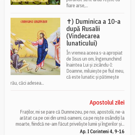
fiare arse,...
✝) Duminica a 10-a
după Rusalii
(Vindecarea
lunaticului)
În vremea aceea s-a apropiat
de Iisus un om, îngenunchind
înaintea Lui și zicându-I:
Doamne, miluiește pe fiul meu,
că este lunatic și pătimește
rău, căci adesea...
Apostolul zilei
Fraților, mi se pare că Dumnezeu, pe noi, apostolii, ne-a
arătat ca pe cei din urmă oameni, ca pe niște osândiți la
moarte, fiindcă ne-am făcut priveliște lumii și îngerilor și...
Ap. I Corinteni 4, 9-16