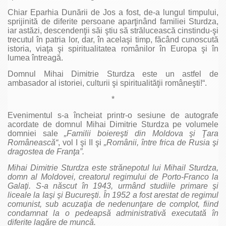
Chiar Eparhia Dunării de Jos a fost, de-a lungul timpului,
sprijinită de diferite persoane aparţinând familiei Sturdza,
iar astăzi, descendenţii săi ştiu să strălucească cinstindu-şi
trecutul în patria lor, dar, în acelaşi timp, făcând cunoscută
istoria, viaţa şi spiritualitatea românilor în Europa şi în
lumea întreagă.
Domnul Mihai Dimitrie Sturdza este un astfel de
ambasador al istoriei, culturii şi spiritualităţii româneşti!“.
*
Evenimentul s-a încheiat printr-o sesiune de autografe
acordate de domnul Mihai Dimitrie Sturdza pe volumele
domniei sale
„Familii boiereşti din Moldova şi Ţara
Românească“
, vol I şi II şi
„Românii, între frica de Rusia şi
dragostea de Franţa”.
Mihai Dimitrie Sturdza este strănepotul lui Mihail Sturdza,
domn al Moldovei, creatorul regimului de Porto-Franco la
Galaţi. S-a născut în 1943, urmând studiile primare şi
liceale la Iaşi şi Bucureşti. În 1952 a fost arestat de regimul
comunist, sub acuzaţia de nedenunţare de complot, fiind
condamnat la o pedeapsă administrativă executată în
diferite lagăre de muncă.