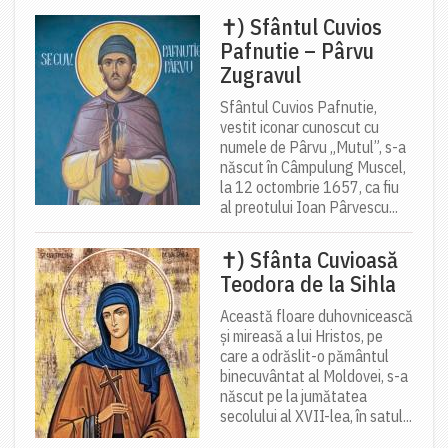
✝) Sfântul Cuvios
Pafnutie – Pârvu
Zugravul
Sfântul Cuvios Pafnutie,
vestit iconar cunoscut cu
numele de Pârvu „Mutul”, s-a
născut în Câmpulung Muscel,
la 12 octombrie 1657, ca fiu
al preotului Ioan Pârvescu...
✝) Sfânta Cuvioasă
Teodora de la Sihla
Această floare duhovnicească
și mireasă a lui Hristos, pe
care a odrăslit-o pământul
binecuvântat al Moldovei, s-a
născut pe la jumătatea
secolului al XVII-lea, în satul...