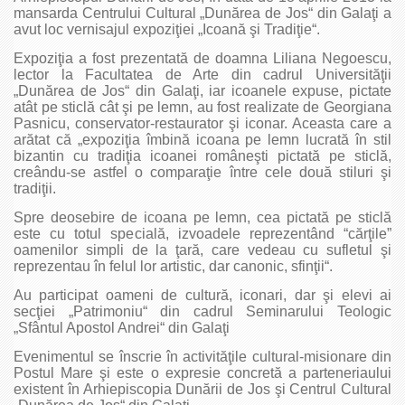
mansarda Centrului Cultural „Dunărea de Jos“ din Galaţi a
avut loc vernisajul expoziţiei „Icoană şi Tradiţie“.
Expoziţia a fost prezentată de doamna Liliana Negoescu,
lector la Facultatea de Arte din cadrul Universităţii
„Dunărea de Jos“ din Galaţi, iar icoanele expuse, pictate
atât pe sticlă cât şi pe lemn, au fost realizate de Georgiana
Pasnicu, conservator-restaurator şi iconar. Aceasta care a
arătat că „expoziţia îmbină icoana pe lemn lucrată în stil
bizantin cu tradiţia icoanei româneşti pictată pe sticlă,
creându-se astfel o comparaţie între cele două stiluri şi
tradiţii.
Spre deosebire de icoana pe lemn, cea pictată pe sticlă
este cu totul specială, izvoadele reprezentând “cărţile”
oamenilor simpli de la ţară, care vedeau cu sufletul şi
reprezentau în felul lor artistic, dar canonic, sfinţii“.
Au participat oameni de cultură, iconari, dar şi elevi ai
secţiei „Patrimoniu“ din cadrul Seminarului Teologic
„Sfântul Apostol Andrei“ din Galaţi
Evenimentul se înscrie în activităţile cultural-misionare din
Postul Mare şi este o expresie concretă a parteneriaului
existent în Arhiepiscopia Dunării de Jos şi Centrul Cultural