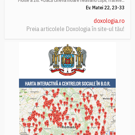
Moise a zis: «Dacă cineva moare neavând copii, fratele...
Ev. Matei 22, 23-33
doxologia.ro
Preia articolele Doxologia în site-ul tău!