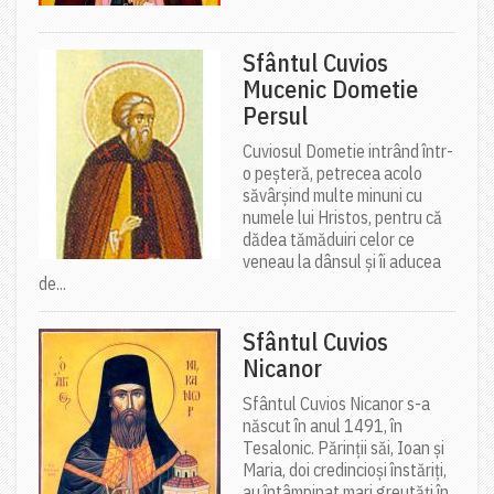
Sfântul Cuvios
Mucenic Dometie
Persul
Cuviosul Dometie intrând într-
o peșteră, petrecea acolo
săvârșind multe minuni cu
numele lui Hristos, pentru că
dădea tămăduiri celor ce
veneau la dânsul și îi aducea
de...
Sfântul Cuvios
Nicanor
Sfântul Cuvios Nicanor s-a
născut în anul 1491, în
Tesalonic. Părinții săi, Ioan și
Maria, doi credincioși înstăriți,
au întâmpinat mari greutăți în