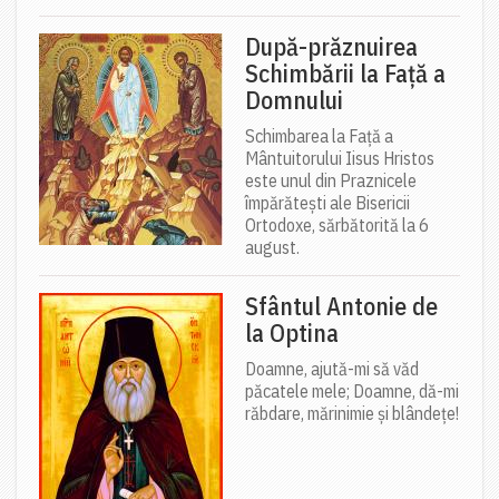
După-prăznuirea
Schimbării la Față a
Domnului
Schimbarea la Față a
Mântuitorului Iisus Hristos
este unul din Praznicele
împărătești ale Bisericii
Ortodoxe, sărbătorită la 6
august.
Sfântul Antonie de
la Optina
Doamne, ajută-mi să văd
păcatele mele; Doamne, dă-mi
răbdare, mărinimie şi blândeţe!