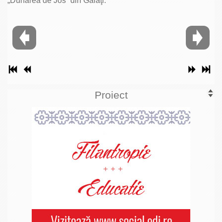
„Dunărea de Jos“ din Galaţi.
Proiect