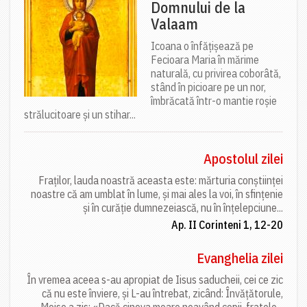
Domnului de la
Valaam
Icoana o înfățișează pe
Fecioara Maria în mărime
naturală, cu privirea coborâtă,
stând în picioare pe un nor,
îmbrăcată într-o mantie roșie
strălucitoare și un stihar...
Apostolul zilei
Fraților, lauda noastră aceasta este: mărturia conștiinței
noastre că am umblat în lume, și mai ales la voi, în sfințenie
și în curăție dumnezeiască, nu în înțelepciune...
Ap. II Corinteni 1, 12-20
Evanghelia zilei
În vremea aceea s-au apropiat de Iisus saducheii, cei ce zic
că nu este înviere, și L-au întrebat, zicând: Învățătorule,