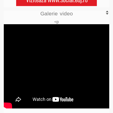
Galerie video
<p