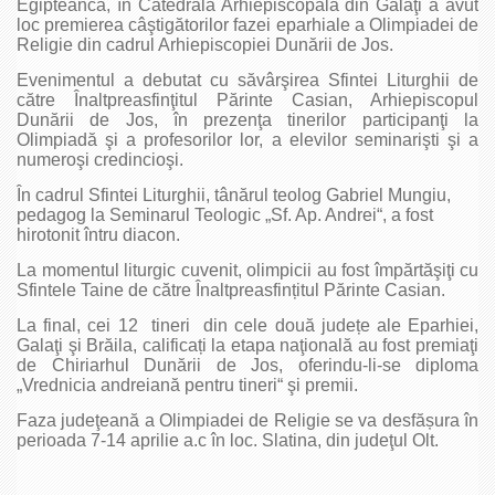
Egipteanca, în Catedrala Arhiepiscopală din Galaţi a avut
loc premierea câştigătorilor fazei eparhiale a Olimpiadei de
Religie din cadrul Arhiepiscopiei Dunării de Jos.
Evenimentul a debutat cu săvârşirea Sfintei Liturghii de
către Înaltpreasfinţitul Părinte Casian, Arhiepiscopul
Dunării de Jos, în prezenţa tinerilor participanţi la
Olimpiadă şi a profesorilor lor, a elevilor seminarişti şi a
numeroşi credincioşi.
În cadrul Sfintei Liturghii, tânărul teolog Gabriel Mungiu,
pedagog la Seminarul Teologic „Sf. Ap. Andrei“, a fost
hirotonit întru diacon.
La momentul liturgic cuvenit, olimpicii au fost împărtăşiţi cu
Sfintele Taine de către Înaltpreasfințitul Părinte Casian.
La final, cei 12 tineri din cele două județe ale Eparhiei,
Galaţi şi Brăila, calificați la etapa naţională au fost premiaţi
de Chiriarhul Dunării de Jos, oferindu-li-se diploma
„Vrednicia andreiană pentru tineri“ şi premii.
Faza judeţeană a Olimpiadei de Religie se va desfășura în
perioada 7-14 aprilie a.c în loc. Slatina, din judeţul Olt.