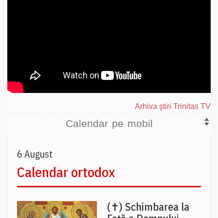
Arhiva ştiri Trinitas TV
Calendar pe mobil
6 August
Calendar ortodox
(✝) Schimbarea la