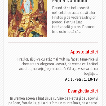
Față a Domnului
Dorind să se îndulcească
neîncetat de acea slavă a lui
Hristos și de vederea sfinților
proroci, Petru a luat
îndrăzneală și a zis: Doamne,
bine este nouă să...
Apostolul zilei
Fraților, siliți-vă cu atât mai mult să faceți temeinice și
chemarea și alegerea voastră, de vreme ce, făcând
acestea, nu veți greși niciodată. Că așa vi se va da cu
bogăție...
Ap. II Petru 1, 10-19
Evanghelia zilei
În vremea aceea a luat Iisus cu Sine pe Petru și pe Iacov și
pe Ioan, fratele lui, și i-a dus într-un munte înalt, de o parte.