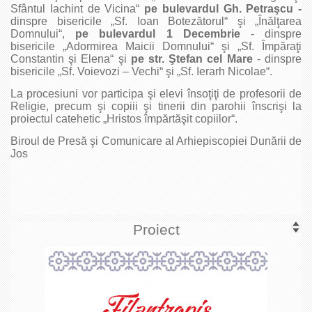
Sfântul Iachint de Vicina“
pe bulevardul Gh. Petraşcu -
dinspre bisericile „Sf. Ioan Botezătorul“ şi „Înălţarea
Domnului“,
pe bulevardul 1 Decembrie
- dinspre
bisericile „Adormirea Maicii Domnului“ şi „Sf. Împăraţi
Constantin şi Elena“ şi
pe str. Ştefan cel Mare
- dinspre
bisericile „Sf. Voievozi – Vechi“ şi „Sf. Ierarh Nicolae“.
La procesiuni vor participa şi elevi însoţiţi de profesorii de
Religie, precum şi copiii şi tinerii din parohii înscrişi la
proiectul catehetic „Hristos împărtăşit copiilor“.
Biroul de Presă şi Comunicare al Arhiepiscopiei Dunării de
Jos
Proiect