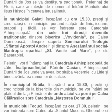
Dunării de Jos se va desfăşura tradiţionalul Pelerinaj de
Florii, care aminteşte de momentul Intrării Mântuitorului
Iisus Hristos în cetatea Ierusalimului.
În municipiul Galaţi
, începând cu
ora 15.30
, preoţi şi
credincioşi din municipiu, purtând stâlpări de finic, icoane,
prapori şi făclii, se vor îndrepta spre Catedrala
Arhiepiscopală,
din cele trei direcţii devenite
tradiţionale
: dinspre
biserica „Vovidenia“
, pe Calea
Domnească, dinspre
capela Seminarului Teologic
„Sfântul Apostol Andrei“
şi dinspre
Aşezământul social-
filantropic eparhial „Sf. Vasile cel Mare“
, pe str.
Basarabiei.
Pelerinii vor fi întâmpinaţi la
Catedrala Arhiepiscopală
de
către
Înaltpreasfinţitul Părinte Casian
, Arhiepiscopul
Dunării de Jos unde va avea loc slujba Vecerniei cu Litie şi
binecuvântarea ramurilor de salcie.
În municipiul Brăila
, începând
ora 15.30
, preoţii şi
credincioşii de la bisericile din municipiu se vor întâlni pe
platoul din faţa Primăriei
de unde alaiul va porni pe Calea
Călăraşilor spre Catedrala „Naşterea Domnului“.
În municipiul Tecuci
, începând cu
ora 17.30
, pelerinii se
vor îndrepta spre Catedrala „Sfântul Mucenic Gheorghe şi