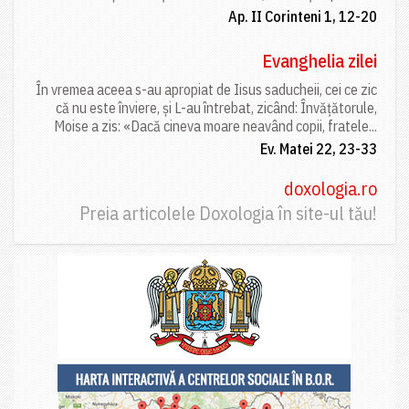
Ap. II Corinteni 1, 12-20
Evanghelia zilei
În vremea aceea s-au apropiat de Iisus saducheii, cei ce zic
că nu este înviere, și L-au întrebat, zicând: Învățătorule,
Moise a zis: «Dacă cineva moare neavând copii, fratele...
Ev. Matei 22, 23-33
doxologia.ro
Preia articolele Doxologia în site-ul tău!