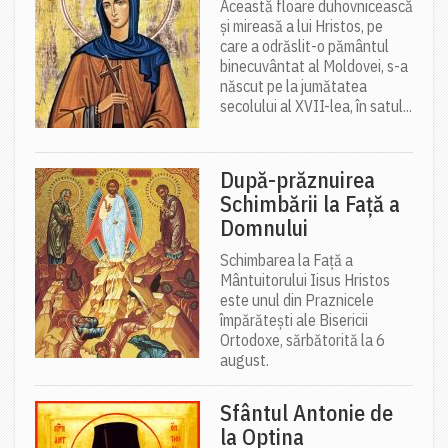
Această floare duhovnicească
și mireasă a lui Hristos, pe
care a odrăslit-o pământul
binecuvântat al Moldovei, s-a
născut pe la jumătatea
secolului al XVII-lea, în satul...
După-prăznuirea
Schimbării la Față a
Domnului
Schimbarea la Față a
Mântuitorului Iisus Hristos
este unul din Praznicele
împărătești ale Bisericii
Ortodoxe, sărbătorită la 6
august.
Sfântul Antonie de
la Optina