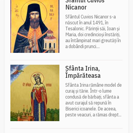
Nicanor
Sfântul Cuvios Nicanor s-a
născut în anul 1491, în
Tesalonic. Părinții săi, Ioan și
Maria, doi credincioși înstăriți,
au întâmpinat mari greutăți în
a dobândi prunci....
Sfânta Irina,
Împărăteasa
Sfânta Irina rămâne model de
curaj și tărie. Într-o lume
condusă de bărbați, sfânta a
avut curajul să repună în
Biserici icoanele. De aceea,
peste veacuri, a rămas drept...