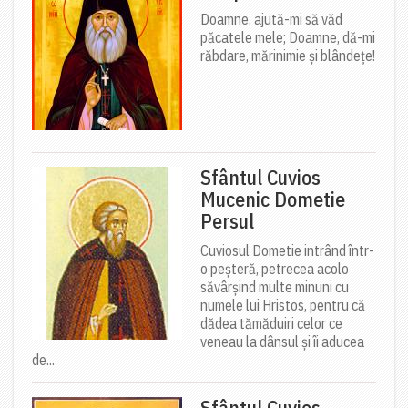
Doamne, ajută-mi să văd
păcatele mele; Doamne, dă-mi
răbdare, mărinimie şi blândeţe!
Sfântul Cuvios
Mucenic Dometie
Persul
Cuviosul Dometie intrând într-
o peșteră, petrecea acolo
săvârșind multe minuni cu
numele lui Hristos, pentru că
dădea tămăduiri celor ce
veneau la dânsul și îi aducea
de...
Sfântul Cuvios