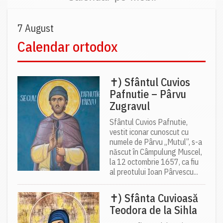
7 August
Calendar ortodox
✝) Sfântul Cuvios
Pafnutie – Pârvu
Zugravul
Sfântul Cuvios Pafnutie,
vestit iconar cunoscut cu
numele de Pârvu „Mutul”, s-a
născut în Câmpulung Muscel,
la 12 octombrie 1657, ca fiu
al preotului Ioan Pârvescu...
✝) Sfânta Cuvioasă
Teodora de la Sihla