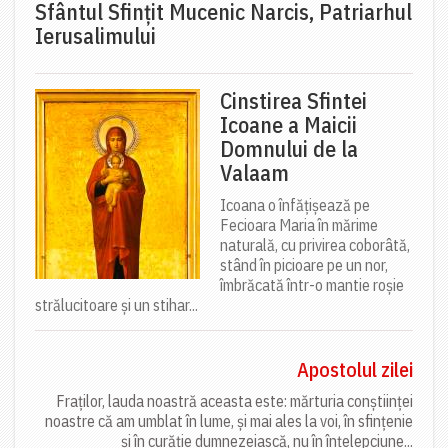
Sfântul Sfinţit Mucenic Narcis, Patriarhul
Ierusalimului
Cinstirea Sfintei
Icoane a Maicii
Domnului de la
Valaam
Icoana o înfățișează pe
Fecioara Maria în mărime
naturală, cu privirea coborâtă,
stând în picioare pe un nor,
îmbrăcată într-o mantie roșie
strălucitoare și un stihar...
Apostolul zilei
Fraților, lauda noastră aceasta este: mărturia conștiinței
noastre că am umblat în lume, și mai ales la voi, în sfințenie
și în curăție dumnezeiască, nu în înțelepciune...