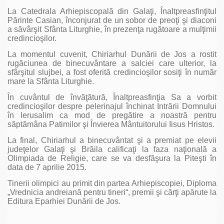
La Catedrala Arhiepiscopală din Galaţi, Înaltpreasfinţitul
Părinte Casian, înconjurat de un sobor de preoţi şi diaconi
a săvârşit Sfânta Liturghie, în prezenţa rugătoare a mulţimii
credincioşilor.
La momentul cuvenit, Chiriarhul Dunării de Jos a rostit
rugăciunea de binecuvântare a salciei care ulterior, la
sfârşitul slujbei, a fost oferită credincioşilor sosiţi în număr
mare la Sfânta Liturghie.
În cuvântul de învăţătură, Înaltpreasfinţia Sa a vorbit
credincioşilor despre pelerinajul închinat Intrării Domnului
în Ierusalim ca mod de pregătire a noastră pentru
săptămâna Patimilor şi Învierea Mântuitorului Iisus Hristos.
La final, Chiriarhul a binecuvântat şi a premiat pe elevii
judeţelor Galaţi şi Brăila calificaţi la faza naţională a
Olimpiada de Religie, care se va desfăşura la Piteşti în
data de 7 aprilie 2015.
Tinerii olimpici au primit din partea Arhiepiscopiei, Diploma
„Vrednicia andreiană pentru tineri“, premii şi cărţi apărute la
Editura Eparhiei Dunării de Jos.