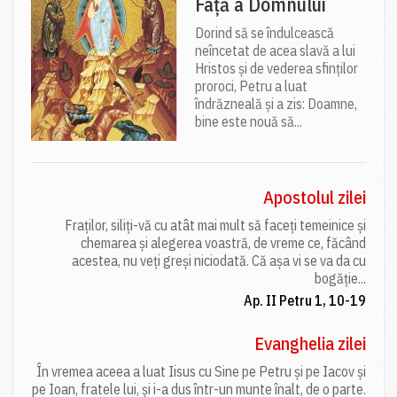
Față a Domnului
Dorind să se îndulcească
neîncetat de acea slavă a lui
Hristos și de vederea sfinților
proroci, Petru a luat
îndrăzneală și a zis: Doamne,
bine este nouă să...
Apostolul zilei
Fraților, siliți-vă cu atât mai mult să faceți temeinice și
chemarea și alegerea voastră, de vreme ce, făcând
acestea, nu veți greși niciodată. Că așa vi se va da cu
bogăție...
Ap. II Petru 1, 10-19
Evanghelia zilei
În vremea aceea a luat Iisus cu Sine pe Petru și pe Iacov și
pe Ioan, fratele lui, și i-a dus într-un munte înalt, de o parte.