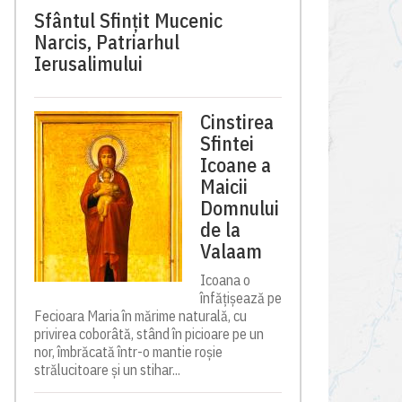
Sfântul Sfinţit Mucenic
Narcis, Patriarhul
Ierusalimului
Cinstirea
Sfintei
Icoane a
Maicii
Domnului
de la
Valaam
Icoana o
înfățișează pe
Fecioara Maria în mărime naturală, cu
privirea coborâtă, stând în picioare pe un
nor, îmbrăcată într-o mantie roșie
strălucitoare și un stihar...