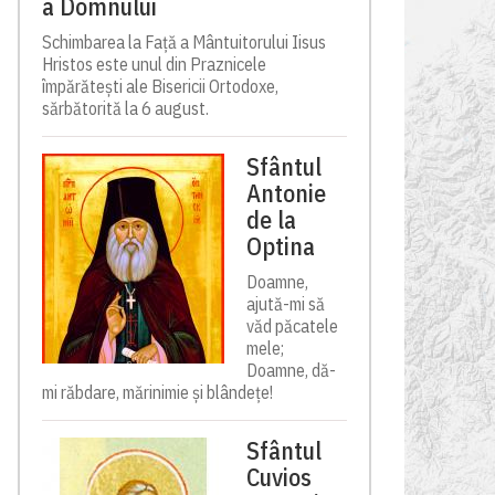
a Domnului
Schimbarea la Față a Mântuitorului Iisus
Hristos este unul din Praznicele
împărătești ale Bisericii Ortodoxe,
sărbătorită la 6 august.
Sfântul
Antonie
de la
Optina
Doamne,
ajută-mi să
văd păcatele
mele;
Doamne, dă-
mi răbdare, mărinimie şi blândeţe!
Sfântul
Cuvios