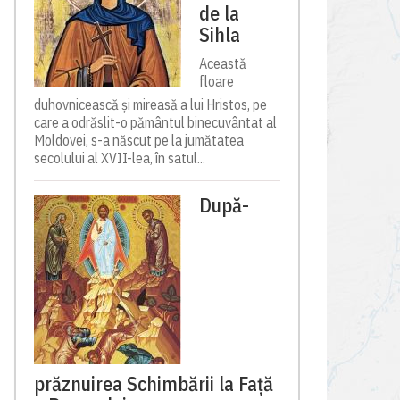
de la
Sihla
Această
floare
duhovnicească și mireasă a lui Hristos, pe
care a odrăslit-o pământul binecuvântat al
Moldovei, s-a născut pe la jumătatea
secolului al XVII-lea, în satul...
După-
prăznuirea Schimbării la Față