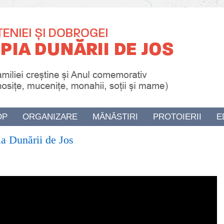
OP
ORGANIZARE
MĂNĂSTIRI
PROTOIERII
E
ia Dunării de Jos