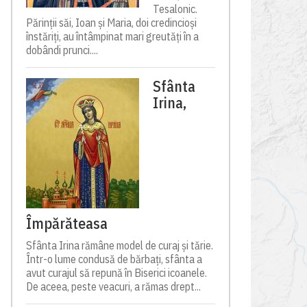
Tesalonic.
Părinții săi, Ioan și Maria, doi credincioși
înstăriți, au întâmpinat mari greutăți în a
dobândi prunci....
Sfânta
Irina,
Împărăteasa
Sfânta Irina rămâne model de curaj și tărie.
Într-o lume condusă de bărbați, sfânta a
avut curajul să repună în Biserici icoanele.
De aceea, peste veacuri, a rămas drept...