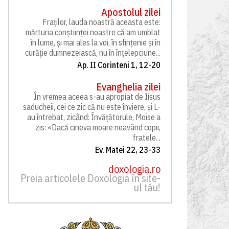
Apostolul zilei
Fraților, lauda noastră aceasta este:
mărturia conștiinței noastre că am umblat
în lume, și mai ales la voi, în sfințenie și în
curăție dumnezeiască, nu în înțelepciune...
Ap. II Corinteni 1, 12-20
Evanghelia zilei
În vremea aceea s-au apropiat de Iisus
saducheii, cei ce zic că nu este înviere, și L-
au întrebat, zicând: Învățătorule, Moise a
zis: «Dacă cineva moare neavând copii,
fratele...
Ev. Matei 22, 23-33
doxologia.ro
Preia articolele Doxologia în site-
ul tău!