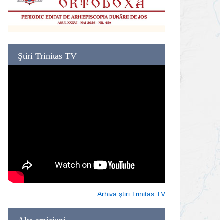
Ştiri Trinitas TV
Arhiva ştiri Trinitas TV
Alte emisiuni