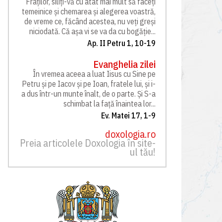
Fraților, siliți-vă cu atât mai mult să faceți
temeinice și chemarea și alegerea voastră,
de vreme ce, făcând acestea, nu veți greși
niciodată. Că așa vi se va da cu bogăție...
Ap. II Petru 1, 10-19
Evanghelia zilei
În vremea aceea a luat Iisus cu Sine pe
Petru și pe Iacov și pe Ioan, fratele lui, și i-
a dus într-un munte înalt, de o parte. Și S-a
schimbat la față înaintea lor...
Ev. Matei 17, 1-9
doxologia.ro
Preia articolele Doxologia în site-
ul tău!