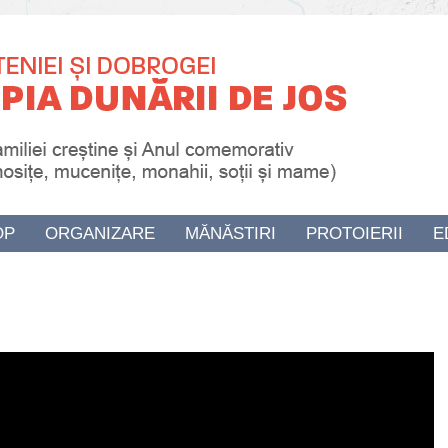
OP
ORGANIZARE
MĂNĂSTIRI
PROTOIERII
E