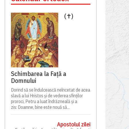
(✝)
Schimbarea la Față a
Domnului
Dorind să se îndulcească neîncetat de acea
slavă a lui Hristos și de vederea sfinților
proroci, Petru a luat îndrăzneală și a
zis: Doamne, bine este nouă să...
Apostolul zilei