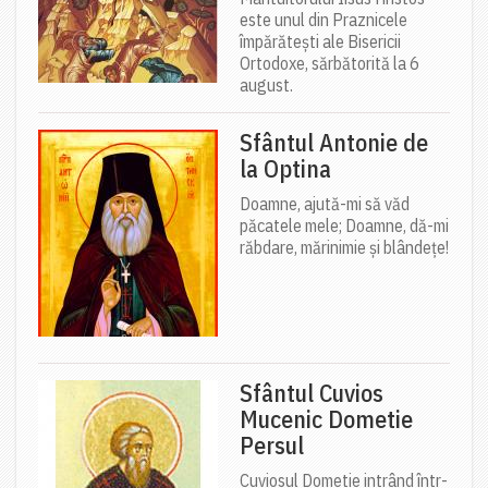
este unul din Praznicele
împărătești ale Bisericii
Ortodoxe, sărbătorită la 6
august.
Sfântul Antonie de
la Optina
Doamne, ajută-mi să văd
păcatele mele; Doamne, dă-mi
răbdare, mărinimie şi blândeţe!
Sfântul Cuvios
Mucenic Dometie
Persul
Cuviosul Dometie intrând într-