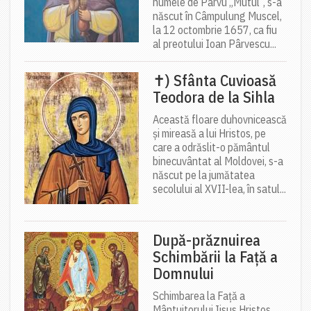
numele de Pârvu „Mutul”, s-a
născut în Câmpulung Muscel,
la 12 octombrie 1657, ca fiu
al preotului Ioan Pârvescu...
✝) Sfânta Cuvioasă
Teodora de la Sihla
Această floare duhovnicească
și mireasă a lui Hristos, pe
care a odrăslit-o pământul
binecuvântat al Moldovei, s-a
născut pe la jumătatea
secolului al XVII-lea, în satul...
După-prăznuirea
Schimbării la Față a
Domnului
Schimbarea la Față a
Mântuitorului Iisus Hristos