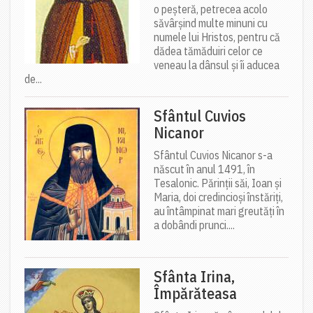
o peșteră, petrecea acolo
săvârșind multe minuni cu
numele lui Hristos, pentru că
dădea tămăduiri celor ce
veneau la dânsul și îi aducea
de...
Sfântul Cuvios
Nicanor
Sfântul Cuvios Nicanor s-a
născut în anul 1491, în
Tesalonic. Părinții săi, Ioan și
Maria, doi credincioși înstăriți,
au întâmpinat mari greutăți în
a dobândi prunci....
Sfânta Irina,
Împărăteasa