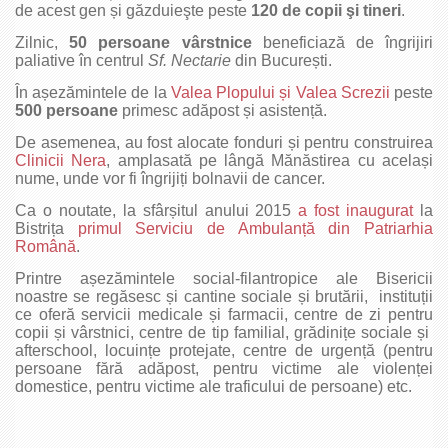
de acest gen și găzduieşte peste
120
de copii şi tineri
.
Zilnic,
50 persoane vârstnice
beneficiază de îngrijiri
paliative în centrul
Sf. Nectarie
din București.
În așezămintele de la
Valea Plopului și Valea Screzii
peste
500 persoane
primesc adăpost și asistență.
De asemenea, au fost alocate fonduri și pentru construirea
Clinicii Nera
, amplasată pe lângă Mănăstirea cu același
nume, unde vor fi îngrijiți bolnavii de cancer.
Ca o noutate, la sfârșitul anului 2015
a fost inaugurat
la
Bistrița
primul Serviciu de Ambulanță din Patriarhia
Română
.
Printre așezămintele social-filantropice ale Bisericii
noastre se regăsesc și cantine sociale și brutării, instituții
ce oferă servicii medicale și farmacii, centre de zi pentru
copii și vârstnici, centre de tip familial, grădinițe sociale și
afterschool, locuințe protejate, centre de urgență (pentru
persoane fără adăpost, pentru victime ale violenței
domestice, pentru victime ale traficului de persoane) etc.