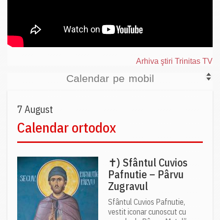
Arhiva ştiri Trinitas TV
Calendar pe mobil
7 August
Calendar ortodox
✝) Sfântul Cuvios
Pafnutie – Pârvu
Zugravul
Sfântul Cuvios Pafnutie,
vestit iconar cunoscut cu