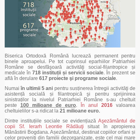
Biserica Ortodoxă Română lucrează permanent pentru
binele aproapelui. Pe tot cuprinsul eparhiilor Patriarhiei
Române se desfăşoară activităţi social-filantropice și
medicale în
718 instituții și servicii sociale
. În prezent se
află în derulare
617 proiecte şi programe sociale
.
Numai
în ultimii 5 ani
pentru susținerea întregii activităţi de
asistență socială și filantropică şi pentru sprijinirea
sinistraților la nivelul Patriarhiei Române s-au cheltuit
peste
100 milioane de euro
.
În anul
2016
valoarea
cheltuielilor s-a ridicat la
21 milioane euro.
Dintre instituțiile sociale se evidențiază
Aşezământul de
copii Sf. Ierarh Leontie Rădăuţi
situat în apropierea
Mănăstirii Bogdana. Așezământul, destinat copiilor orfani și
celor proveniți din familii dezorganizate, este cel mai mare