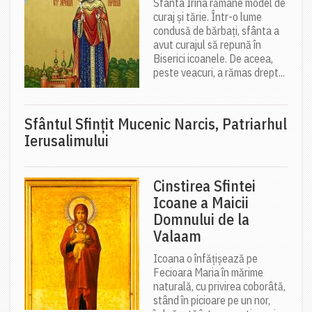
Sfânta Irina rămâne model de
curaj și tărie. Într-o lume
condusă de bărbați, sfânta a
avut curajul să repună în
Biserici icoanele. De aceea,
peste veacuri, a rămas drept...
Sfântul Sfinţit Mucenic Narcis, Patriarhul
Ierusalimului
Cinstirea Sfintei
Icoane a Maicii
Domnului de la
Valaam
Icoana o înfățișează pe
Fecioara Maria în mărime
naturală, cu privirea coborâtă,
stând în picioare pe un nor,