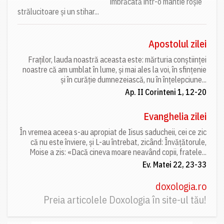
îmbrăcată într-o mantie roșie
strălucitoare și un stihar...
Apostolul zilei
Fraților, lauda noastră aceasta este: mărturia conștiinței
noastre că am umblat în lume, și mai ales la voi, în sfințenie
și în curăție dumnezeiască, nu în înțelepciune...
Ap. II Corinteni 1, 12-20
Evanghelia zilei
În vremea aceea s-au apropiat de Iisus saducheii, cei ce zic
că nu este înviere, și L-au întrebat, zicând: Învățătorule,
Moise a zis: «Dacă cineva moare neavând copii, fratele...
Ev. Matei 22, 23-33
doxologia.ro
Preia articolele Doxologia în site-ul tău!