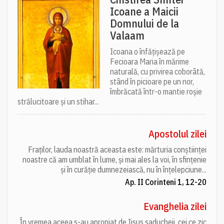
Icoane a Maicii
Domnului de la
Valaam
Icoana o înfățișează pe
Fecioara Maria în mărime
naturală, cu privirea coborâtă,
stând în picioare pe un nor,
îmbrăcată într-o mantie roșie
strălucitoare și un stihar...
Apostolul zilei
Fraților, lauda noastră aceasta este: mărturia conștiinței
noastre că am umblat în lume, și mai ales la voi, în sfințenie
și în curăție dumnezeiască, nu în înțelepciune...
Ap. II Corinteni 1, 12-20
Evanghelia zilei
În vremea aceea s-au apropiat de Iisus saducheii, cei ce zic