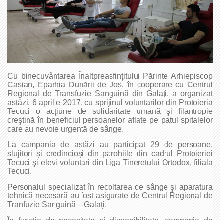
Cu binecuvântarea Înaltpreasfinţitului Părinte Arhiepiscop
Casian, Eparhia Dunării de Jos, în cooperare cu Centrul
Regional de Transfuzie Sanguină din Galaţi, a organizat
astăzi, 6 aprilie 2017, cu sprijinul voluntarilor din Protoieria
Tecuci o acţiune de solidaritate umană şi filantropie
creştină în beneficiul persoanelor aflate pe patul spitalelor
care au nevoie urgentă de sânge.
La campania de astăzi au participat 29 de persoane,
slujitori şi credincioşi din parohiile din cadrul Protoieriei
Tecuci şi elevi voluntari din Liga Tineretului Ortodox, filiala
Tecuci.
Personalul specializat în recoltarea de sânge şi aparatura
tehnică necesară au fost asigurate de Centrul Regional de
Tranfuzie Sanguină – Galaţi.