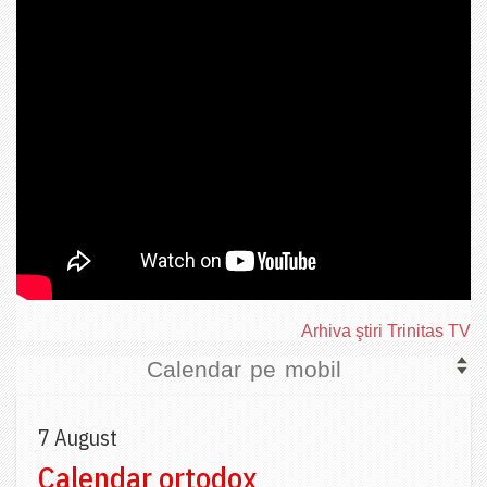
Arhiva ştiri Trinitas TV
Calendar pe mobil
7 August
Calendar ortodox