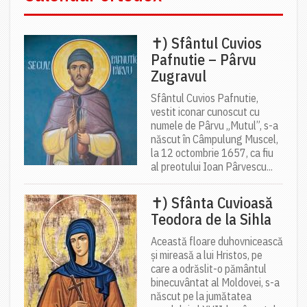
✝) Sfântul Cuvios
Pafnutie – Pârvu
Zugravul
Sfântul Cuvios Pafnutie,
vestit iconar cunoscut cu
numele de Pârvu „Mutul”, s-a
născut în Câmpulung Muscel,
la 12 octombrie 1657, ca fiu
al preotului Ioan Pârvescu...
✝) Sfânta Cuvioasă
Teodora de la Sihla
Această floare duhovnicească
și mireasă a lui Hristos, pe
care a odrăslit-o pământul
binecuvântat al Moldovei, s-a
născut pe la jumătatea