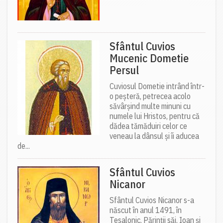
Sfântul Cuvios
Mucenic Dometie
Persul
Cuviosul Dometie intrând într-
o peșteră, petrecea acolo
săvârșind multe minuni cu
numele lui Hristos, pentru că
dădea tămăduiri celor ce
veneau la dânsul și îi aducea
de...
Sfântul Cuvios
Nicanor
Sfântul Cuvios Nicanor s-a
născut în anul 1491, în
Tesalonic. Părinții săi, Ioan și