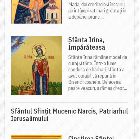
Maria, doi credincioși înstăriți,
au întâmpinat mari greutăți în
a dobândi prunci....
Sfânta Irina,
Împărăteasa
Sfânta Irina rămâne model de
curaj și tărie. Într-o lume
condusă de bărbați, sfânta a
avut curajul să repună în
Biserici icoanele. De aceea,
peste veacuri, a rămas drept...
Sfântul Sfinţit Mucenic Narcis, Patriarhul
Ierusalimului
Cinstirea Sfintei