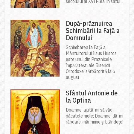
secolului al XVII-lea, în satul...
După-prăznuirea
Schimbării la Față a
Domnului
Schimbarea la Față a
Mântuitorului Iisus Hristos
este unul din Praznicele
împărătești ale Bisericii
Ortodoxe, sărbătorită la 6
august.
Sfântul Antonie de
la Optina
Doamne, ajută-mi să văd
păcatele mele; Doamne, dă-mi
răbdare, mărinimie şi blândeţe!