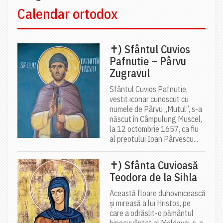
Calendar ortodox
✝) Sfântul Cuvios
Pafnutie – Pârvu
Zugravul
Sfântul Cuvios Pafnutie,
vestit iconar cunoscut cu
numele de Pârvu „Mutul”, s-a
născut în Câmpulung Muscel,
la 12 octombrie 1657, ca fiu
al preotului Ioan Pârvescu...
✝) Sfânta Cuvioasă
Teodora de la Sihla
Această floare duhovnicească
și mireasă a lui Hristos, pe
care a odrăslit-o pământul
binecuvântat al Moldovei, s-a