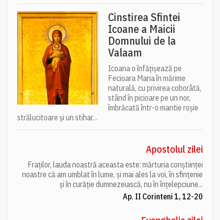
Cinstirea Sfintei
Icoane a Maicii
Domnului de la
Valaam
Icoana o înfățișează pe
Fecioara Maria în mărime
naturală, cu privirea coborâtă,
stând în picioare pe un nor,
îmbrăcată într-o mantie roșie
strălucitoare și un stihar...
Apostolul zilei
Fraților, lauda noastră aceasta este: mărturia conștiinței
noastre că am umblat în lume, și mai ales la voi, în sfințenie
și în curăție dumnezeiască, nu în înțelepciune...
Ap. II Corinteni 1, 12-20