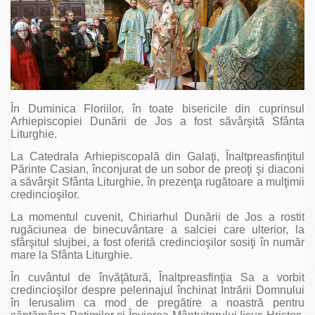
În Duminica Floriilor, în toate bisericile din cuprinsul
Arhiepiscopiei Dunării de Jos a fost săvârşită Sfânta
Liturghie.
La Catedrala Arhiepiscopală din Galaţi, Înaltpreasfinţitul
Părinte Casian, înconjurat de un sobor de preoţi şi diaconi
a săvârşit Sfânta Liturghie, în prezenţa rugătoare a mulţimii
credincioşilor.
La momentul cuvenit, Chiriarhul Dunării de Jos a rostit
rugăciunea de binecuvântare a salciei care ulterior, la
sfârşitul slujbei, a fost oferită credincioşilor sosiţi în număr
mare la Sfânta Liturghie.
În cuvântul de învăţătură, Înaltpreasfinţia Sa a vorbit
credincioşilor despre pelerinajul închinat Intrării Domnului
în Ierusalim ca mod de pregătire a noastră pentru