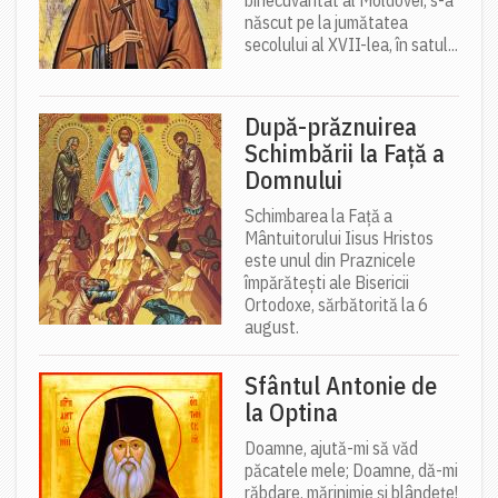
născut pe la jumătatea
secolului al XVII-lea, în satul...
După-prăznuirea
Schimbării la Față a
Domnului
Schimbarea la Față a
Mântuitorului Iisus Hristos
este unul din Praznicele
împărătești ale Bisericii
Ortodoxe, sărbătorită la 6
august.
Sfântul Antonie de
la Optina
Doamne, ajută-mi să văd
păcatele mele; Doamne, dă-mi
răbdare, mărinimie şi blândeţe!