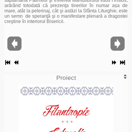
săptămâna Patimilor şi Învierea Mântuitorului Iisus Hristos,
arărând totodată că prezenţa tinerilor în numar așa de
mare, atât la pelerinaj, cât şi astăzi la Sfânta Liturghie, este
un semn de speranţă şi o manifestare plenară a dragostei
creştine în interiorul Bisericii.
Proiect