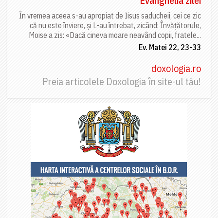
Evanghelia zilei
În vremea aceea s-au apropiat de Iisus saducheii, cei ce zic
că nu este înviere, și L-au întrebat, zicând: Învățătorule,
Moise a zis: «Dacă cineva moare neavând copii, fratele...
Ev. Matei 22, 23-33
doxologia.ro
Preia articolele Doxologia în site-ul tău!