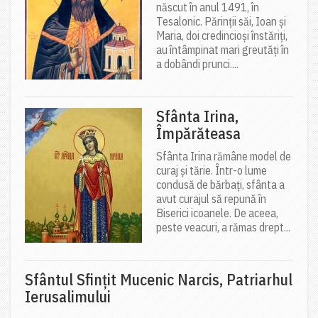
născut în anul 1491, în
Tesalonic. Părinții săi, Ioan și
Maria, doi credincioși înstăriți,
au întâmpinat mari greutăți în
a dobândi prunci....
Sfânta Irina,
Împărăteasa
Sfânta Irina rămâne model de
curaj și tărie. Într-o lume
condusă de bărbați, sfânta a
avut curajul să repună în
Biserici icoanele. De aceea,
peste veacuri, a rămas drept...
Sfântul Sfinţit Mucenic Narcis, Patriarhul
Ierusalimului