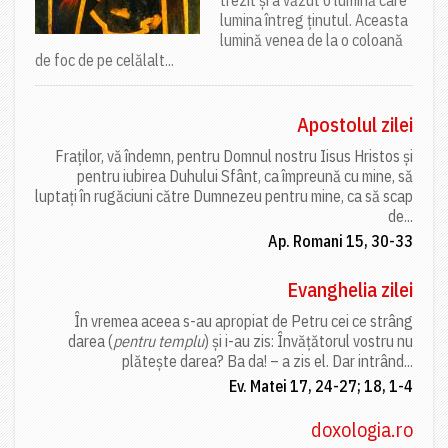
lumina întreg ținutul. Aceasta
lumină venea de la o coloană
de foc de pe celălalt...
Apostolul zilei
Fraților, vă îndemn, pentru Domnul nostru Iisus Hristos și
pentru iubirea Duhului Sfânt, ca împreună cu mine, să
luptați în rugăciuni către Dumnezeu pentru mine, ca să scap
de...
Ap. Romani 15, 30-33
Evanghelia zilei
În vremea aceea s-au apropiat de Petru cei ce strâng
darea (
pentru templu
) și i-au zis: Învățătorul vostru nu
plătește darea? Ba da! – a zis el. Dar intrând...
Ev. Matei 17, 24-27; 18, 1-4
doxologia.ro