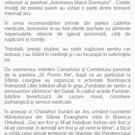
vo­luntari ai parohiei „Adormirea Maicii Domnului“ - Cimitir,
înso­ţiţi de preotul paroh au vizitat o parte dintre bolnavii
internaţi aici.
În urma recomandărilor primite din partea cadrelor
medicale, bolnavilor le‑au fost oferite pachete cu alimente
neperisabile, obiecte de igienă personală, cărţi de
rugăciuni şi iconiţe.
Totodată, preoţii slujitori au rostit rugăciuni pentru cei
bolnavi, i‑au întărit în credinţă şi i‑au încurajat în suferinţele
lor.
De asemenea, membrii Consiliului și Comitetului parohial
de la parohia „Sf. Proroc Ilie“, după ce au participat la
Sfânta Liturghie au organizat o activitate filantropică
îndreptată către bătrânii aflați în grija „Fundației de sprijin a
persoanelor vârstnice“ din Galați. În cadrul aceste Fundații,
bătrânii beneficiază de cazare, masă, consiliere
psihologică și servicii medicale.
În aceeaşi zi, Chiriarhul Dunării de Jos, urmând cuvintelor
Mântuitorului din Sfânta Evanghelie citită în Biserica
Ortodoxă:
„Gol am fost şi M‑aţi îmbrăcat; bolnav am fost şi
M‑aţi cercetat; în temniţă am fost şi aţi venit la Mine“
, a făcut
o vizită celor privați temporar de libertate din Penitenciarul