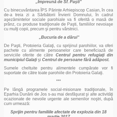
„Împreună de Sf. Paşti“
Cu binecuvântarea ÎPS Părinte Arhiepiscop Casian, în cea
de‑a treia zi a Sărbătorii Învierii Domnului, în cadrul
aşezămintelor sociale parohiale va fi oferită o masă de
prânz, cu produse tradiţionale de Paşti, familiilor nevoiaşe
cu mulţi copii, precum şi pentru vârstnici.
„Bucuria de a dărui“
De Paşti, Protoieria Galaţi, cu sprijinul parohiilor, va oferi
pachete cu alimente persoanelor care beneficiază de
serviciile oferite de către
Centrul pentru refugiaţi din
municipiul Galaţi
şi
Centrul de persoane fără adăpost.
Sumele cheltuite pentru alimentele cumpărate vor fi
suportate de către toate parohiile din Protoieria Galaţi.
***
Pe lângă programele social‑misionare tradiţionale, în
Eparhia Dunării de Jos s‑au mai desfăşurat şi alte activităţi
ocazionate de nevoile urgente ale semenilor noştri, după
cum urmează:
Sprijin pentru familiile afectate de explozia din 18
martie 2017