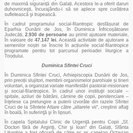
de maximă siguranță din Galați. Acestora le‑a oferit daruri
duhovniceşti, încurajându‑i să se aplece spre curățirea
sufletească şi trupească.
În cadrul programului social‑filantropic desfășurat de
Eparhia Dunării de Jos, în Duminica Înfricoșătoarei
Judecăți,
2.930 de persoane
au primit ajutoare materiale,
în valoare de
47.147 lei
. Această activitate de ajutorare a
semenilor noștri se înscrie în acțiunile social‑filantropice
programate pentru tot parcursul perioadei liturgice a
Triodului.
Duminica Sfintei Cruci
În Duminica Sfintei Cruci, Arhiepiscopia Dunării de Jos,
prin preoții slujitori, membrii organismelor parohiale și tineri
voluntari, a organizat variate manifestări pastoral‑misionare
şi social‑filantropice, în cadrul unor instituţii sociale –
spitale, aziluri de bătrâni, cămine de copii, penitenciare –
înţelese ca prelungire a puterii izvorâte din razele Sfintei
Cruci de la Sfintele Altare către „altarele vii“, creştinii aflaţi
în boală, în suferinţă şi în lipsuri.
În capela Spitalului Clinic de Urgenţă pentru Copii „Sf.
Doctori fără de Arginţi, Chir şi Ioan“ din Galați, Sfânta
Liturghie a fost oficiată de către pc pr. capelan Octavian