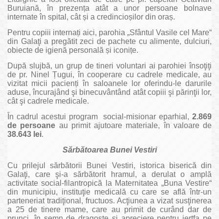
Buruiană, în prezența atât a unor persoane bolnave
internate în spital, cât și a credincioșilor din oraș.
Pentru copiii internați aici, parohia „Sfântul Vasile cel Mare“
din Galaţi a pregătit zeci de pachete cu alimente, dulciuri,
obiecte de igienă personală și iconițe.
După slujbă, un grup de tineri voluntari ai parohiei însoţiţi
de pr. Ninel Țugui, în cooperare cu cadrele medicale, au
vizitat micii pacienți în saloanele lor oferindu‑le darurile
aduse, încurajând şi binecuvântând atât copiii şi părinţii lor,
cât şi cadrele medicale.
În cadrul acestui program social‑misionar eparhial,
2.869
de persoane
au primit ajutoare materiale, în valoare de
38.643 lei
.
Sărbătoarea Bunei Vestiri
Cu prilejul sărbătorii Bunei Vestiri, istorica biserică din
Galaţi, care şi-a sărbătorit hramul, a derulat o amplă
activitate social‑filantropică la Maternitatea „Buna Vestire“
din municipiu, instituţie medicală cu care se află într‑un
parteneriat tradiţional, fructuos. Acţiunea a vizat susţinerea
a 25 de tinere mame, care au primit de curând dar de
prunci, în semn de dragoste şi apreciere pentru jertfa pe