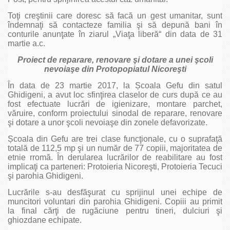
Toţi creştinii care doresc să facă un gest umanitar, sunt
îndemnaţi să contacteze familia şi să depună bani în
conturile anunţate în ziarul „Viaţa liberă“ din data de 31
martie a.c.
Proiect de reparare, renovare şi dotare a unei şcoli
nevoiaşe din Protopopiatul Nicoreşti
În data de 23 martie 2017, la Școala Gefu din satul
Ghidigeni, a avut loc sfinţirea claselor de curs după ce au
fost efectuate lucrări de igienizare, montare parchet,
văruire, conform proiectului sinodal de reparare, renovare
şi dotare a unor şcoli nevoiaşe din zonele defavorizate.
Școala din Gefu are trei clase funcţionale, cu o suprafaţă
totală de 112,5 mp şi un număr de 77 copiii, majoritatea de
etnie rromă. În derularea lucrărilor de reabilitare au fost
implicaţi ca parteneri: Protoieria Nicoreşti, Protoieria Tecuci
şi parohia Ghidigeni.
Lucrările s‑au desfăşurat cu sprijinul unei echipe de
muncitori voluntari din parohia Ghidigeni. Copiii au primit
la final cărţi de rugăciune pentru tineri, dulciuri şi
ghiozdane echipate.