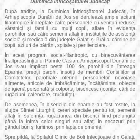
Duminica Înfricoşătoarei Judecăţi
După tradiţie, la Duminica Înfricoşătoarei Judecăţi, în
Arhiepiscopia Dunării de Jos se derulează ample acţiuni
filantropice îndreptate către persoanele cu venituri reduse,
vârstnici şi familii cu mulţi copii, aflate în evidenţa
parohiilor, sau către semenii aflaţi în instituţiile de asistenţă
socială şi medicală din judeţele Galaţi şi Brăila: cămine de
copii, aziluri de bătrâni, spitale şi penitenciare.
În acest program social‑filantropic, cu binecuvântarea
Înaltpreasfinţitului Părinte Casian, Arhiepiscopul Dunării de
Jos s‑au implicat peste 100 de parohii din întreaga
Eparhie, preoţii parohi, însoţiţi de membrii Consiliilor şi
Comitetelor parohiale oferind persoanelor nevoiașe
alimente, articole de îmbrăcăminte, încălţăminte, obiecte
de igienă personală şi colportaj bisericesc (iconiţe, cărţi de
rugăciuni, calendare, cruciuliţe).
De asemenea, în bisericile din eparhie au fost rostite, la
slujba Sfintei Liturghii, cereri speciale pentru toţi semenii
aflaţi în suferinţă, rugăciunea din biserici fiind prelungită
până la inima celor singuri sau aflaţi în necazuri prin
gândul bun şi luminos, prin fapta de omenie.
Spre pildă, la Spitalul Clinic de Boli Infecţioase din Galaţi,