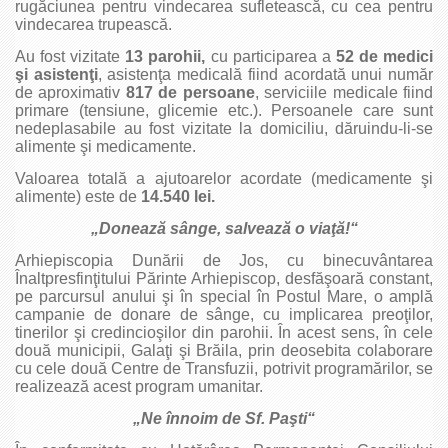
rugăciunea pentru vindecarea sufletească, cu cea pentru
vindecarea trupească.
Au fost vizitate
13 parohii,
cu participarea a
52 de medici
şi asistenţi
, asistenţa medicală fiind acordată unui număr
de aproximativ
817 de persoane
, serviciile medicale fiind
primare (tensiune, glicemie etc.). Persoanele care sunt
nedeplasabile au fost vizitate la domiciliu, dăruindu‑li‑se
alimente şi medicamente.
Valoarea totală a ajutoarelor acordate (medicamente şi
alimente) este de
14.540 lei.
„Donează sânge, salvează o viaţă!“
Arhiepiscopia Dunării de Jos, cu binecuvântarea
Înaltpresfinţitului Părinte Arhiepiscop, desfăşoară constant,
pe parcursul anului şi în special în Postul Mare, o amplă
campanie de donare de sânge, cu implicarea preoţilor,
tinerilor şi credincioşilor din parohii. În acest sens, în cele
două municipii, Galaţi şi Brăila, prin deosebita colaborare
cu cele două Centre de Transfuzii, potrivit programărilor, se
realizează acest program umanitar.
„Ne înnoim de Sf. Paşti“