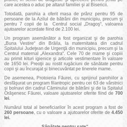
care acestea o aduc pe altarul familiei şi al Bisericii.
Totodată, parohia a oferit masa de prânz pentru 95 de
persoane de la Azilul de bătrâni din municipiu, precum şi
pentru 7 copii de la Centrul social „Dragoş“, valoarea
ajutoarelor acordate fiind de 2.100 lei.
Un program asemănător a fost organizat şi de parohia
„Buna Vestire“ din Brăila, la maternitatea din cadrul
Spitalului Judeţean de Urgenţă din municipiu, precum şi la
Centrul maternal „Alexandra“. Cele 70 de mame şi copiii
au primit kituri igienice şi articole vestimentare în valoare
de 1650 lei. Preoţii au rostit rugăciuni de sănătate pentru
copii şi au încurajat şi binecuvântat pe tinerele mame.
De asemenea, Protoieria Făurei, cu sprijinul parohiilor a
desfăşurat un program filantropic pentru cei 63 de vârstnici
şi bolnavi din cadrul Căminului de bătrâni şi de la Spitalul
Orăşenesc Făurei, valoare ajutoarelor oferite fiind de
700
lei
.
Numărul total al beneficiarilor în acest program a fost de
260 persoane
, cu o valoare a ajutoarelor oferite de
4.450
lei.
„Sănătate pentru sate“