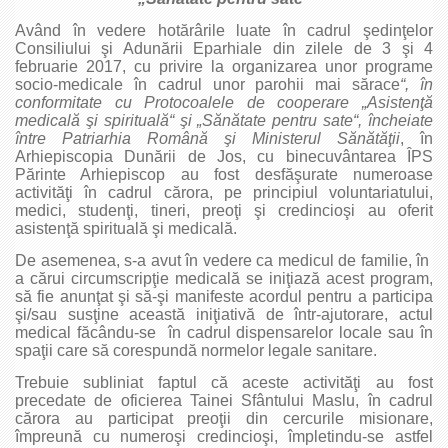
Având în vedere hotărârile luate în cadrul şedinţelor
Consiliului şi Adunării Eparhiale din zilele de 3 şi 4
februarie 2017, cu privire la organizarea unor programe
socio‑medicale în cadrul unor parohii mai sărace
“, în
conformitate cu Protocoalele de cooperare „Asistenţă
medicală şi spirituală“ şi „Sănătate pentru sate“, încheiate
între Patriarhia Română şi Ministerul Sănătăţii
, în
Arhiepiscopia Dunării de Jos, cu binecuvântarea ÎPS
Părinte Arhiepiscop au fost desfăşurate numeroase
activităţi în cadrul cărora, pe principiul voluntariatului,
medici, studenţi, tineri, preoţi şi credincioşi au oferit
asistenţă spirituală şi medicală.
De asemenea, s‑a avut în vedere ca medicul de familie, în
a cărui circumscripţie medicală se iniţiază acest program,
să fie anunţat şi să‑şi manifeste acordul pentru a participa
şi/sau susţine această iniţiativă de într‑ajutorare, actul
medical făcându‑se în cadrul dispensarelor locale sau în
spaţii care să corespundă normelor legale sanitare.
Trebuie subliniat faptul că aceste activităţi au fost
precedate de oficierea Tainei Sfântului Maslu, în cadrul
cărora au participat preoţii din cercurile misionare,
împreună cu numeroşi credincioşi, împletindu‑se astfel