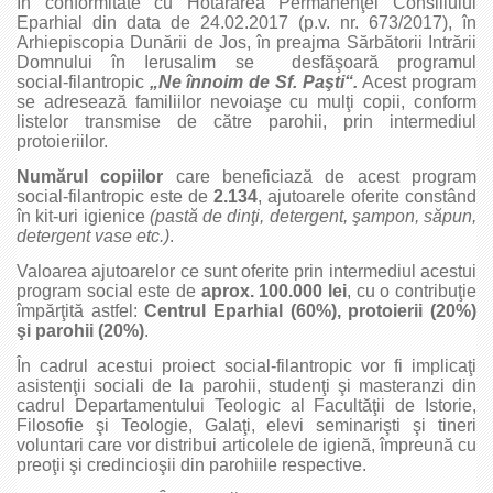
În conformitate cu Hotărârea Permanenţei Consiliului
Eparhial din data de 24.02.2017 (p.v. nr. 673/2017), în
Arhiepiscopia Dunării de Jos, în preajma Sărbătorii Intrării
Domnului în Ierusalim se desfăşoară programul
social‑filantropic
„Ne înnoim de Sf. Paşti“.
Acest program
se adresează familiilor nevoiaşe cu mulţi copii, conform
listelor transmise de către parohii, prin intermediul
protoieriilor.
Numărul copiilor
care beneficiază de acest program
social‑filantropic este de
2.134
, ajutoarele oferite constând
în kit‑uri igienice
(pastă de dinţi, detergent, şampon, săpun,
detergent vase etc.)
.
Valoarea ajutoarelor ce sunt oferite prin intermediul acestui
program social este de
aprox. 100.000 lei
, cu o contribuţie
împărţită astfel:
Centrul Eparhial (60%), protoierii (20%)
şi parohii (20%)
.
În cadrul acestui proiect social‑filantropic vor fi implicaţi
asistenţii sociali de la parohii, studenţi şi masteranzi din
cadrul Departamentului Teologic al Fa­cultăţii de Istorie,
Filosofie şi Teologie, Galaţi, elevi seminarişti şi tineri
voluntari care vor distribui articolele de igienă, împreună cu
preoţii şi credincioşii din parohiile respective.