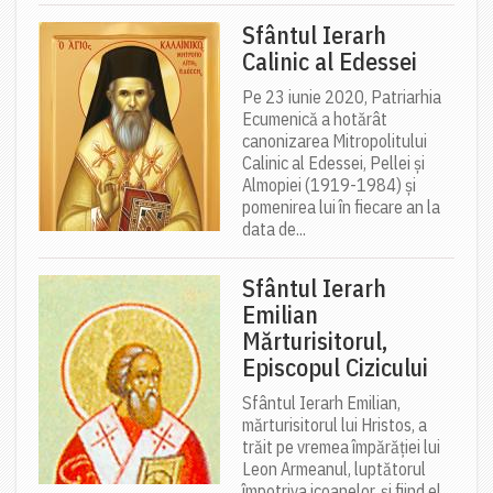
Sfântul Ierarh
Calinic al Edessei
Pe 23 iunie 2020, Patriarhia
Ecumenică a hotărât
canonizarea Mitropolitului
Calinic al Edessei, Pellei și
Almopiei (1919-1984) și
pomenirea lui în fiecare an la
data de...
Sfântul Ierarh
Emilian
Mărturisitorul,
Episcopul Cizicului
Sfântul Ierarh Emilian,
mărturisitorul lui Hristos, a
trăit pe vremea împărăției lui
Leon Armeanul, luptătorul
împotriva icoanelor, și fiind el