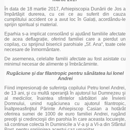
În data de 18 martie 2017, Arhiepiscopia Dunării de Jos a
împărtăşit durerea, cu cei ce au suferit din cauza
cumplitului accident ce a avut loc în Galați, acordându-le
sprijin spiritual și material.
Eparhia s‑a implicat consolând și ajutând familiile afectate
de acea deflagrație, oferind familiei care a pierdut un
copilaș, cu sprijinul bisericii parohiale „Sf. Ana“, toate cele
necesare de înmormântare.
De asemenea, celelalte familii afectate au fost asistate cu
minimul necesar de alimente și îmbrăcăminte.
Rugăciune şi dar filantropic pentru sănătatea lui Ionel
Andrei
Fiind impresionaţi de suferinţa copilului Petru Ionel Andrei,
de 13 ani, şi cu multă speranţă în ajutorul lui Dumnezeu şi
al medicilor, înaintea sfintelor sărbători ale Învierii
Domnului, unind rugăciunea cu ajutorul filantropic,
Înaltpreasfinţitul Părinte Arhiepiscop Casian a hotărât
oferirea sumei de 1000 de euro familiei Andrei, rugând
preoţii şi credincioşii din parohia în care aceasta locuieşte,
să continue colecta în Duminicile a V‑a şi a VI‑a din Sfântul
Post, pentru sprijinirea acestui caz umanitar.