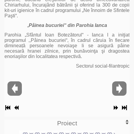
Chiriarhului, încurajând bătrânii şi oferind la 300 de copii
kit-uri igienice în cadrul programului „Ne înnoim de Sfintele
Paşti“.
„
Pâinea bucuriei“ din Parohia Ianca
Parohia „Sfântul Ioan Botezătorul“ ‑ Ianca I a iniţiat
programul ,,Pâinea bucuriei“, în cadrul căruia în fiecare
dimineață persoanele nevoiaşe li se asigură pâine
necesară hranei zilnice, prin bunăvoinţa şi dragostea
enoriaşilor din localitatea respectivă.
Sectorul social-filantropic
Proiect