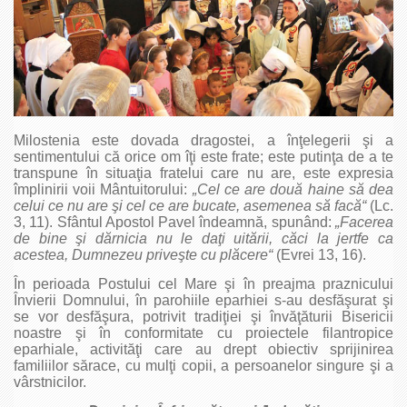
Milostenia este dovada dragostei, a înţelegerii şi a
sentimentului că orice om îţi este frate; este putinţa de a te
transpune în situaţia fratelui care nu are, este expresia
împlinirii voii Mântuitorului:
„Cel ce are două haine să dea
celui ce nu are şi cel ce are bucate, asemenea să facă“
(Lc.
3, 11). Sfântul Apostol Pavel îndeamnă, spunând:
„Facerea
de bine şi dărnicia nu le daţi uitării, căci la jertfe ca
acestea, Dumnezeu priveşte cu plăcere“
(Evrei 13, 16).
În perioada Postului cel Mare şi în preajma praznicului
Învierii Domnului, în parohiile eparhiei s‑au desfăşurat şi
se vor desfăşura, potrivit tradiţiei şi învăţăturii Bisericii
noastre şi în conformitate cu proiectele filantropice
eparhiale, activităţi care au drept obiectiv sprijinirea
familiilor sărace, cu mulţi copii, a persoanelor singure şi a
vârstnicilor.