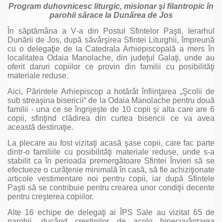
Program duhovnicesc liturgic, misionar şi filantropic în
parohii sărace la Dunărea de Jos
În săptămâna a V‑a din Postul Sfintelor Paşti, Ierarhul
Dunării de Jos, după săvârşirea Sfintei Liturghii, împreună
cu o delegaţie de la Catedrala Arhiepiscopală a mers în
localitatea Odaia Manolache, din judeţul Galaţi, unde au
oferit daruri copiilor ce provin din familii cu posibilităţi
materiale reduse.
Aici, Părintele Arhiepiscop a hotărât înfiinţarea „Şcolii de
sub streaşina bisericii“ de la Odaia Manolache pentru două
familii - una ce se îngrijeşte de 10 copii şi alta care are 6
copii, sfinţind clădirea din curtea bisericii ce va avea
această destinaţie.
La plecare au fost vizitaţi acasă şase copii, care fac parte
dintr‑o familiile cu posibilităţi materiale reduse, unde s‑a
stabilit ca în perioada premergătoare Sfintei Învieri să se
efectueze o curăţenie minimală în casă, să fie achiziţionate
articole vestimentare noi pentru copii, iar după Sfintele
Paşti să se contribuie pentru crearea unor condiţii decente
pentru creşterea copiilor.
Alte 16 echipe de delegaţi ai ÎPS Sale au vizitat 65 de
parohii, ducând creştinilor de acolo binecuvântarea