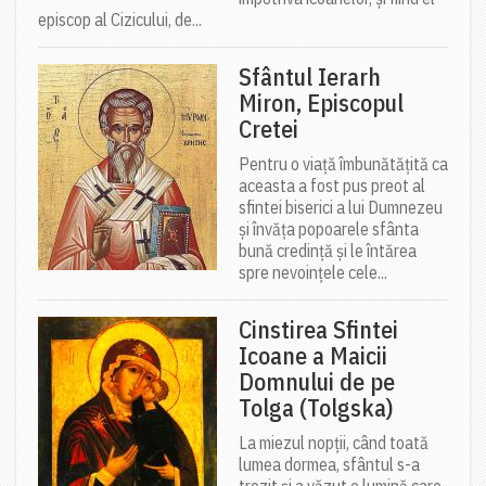
episcop al Cizicului, de...
Sfântul Ierarh
Miron, Episcopul
Cretei
Pentru o viață îmbunătățită ca
aceasta a fost pus preot al
sfintei biserici a lui Dumnezeu
și învăța popoarele sfânta
bună credință și le întărea
spre nevoințele cele...
Cinstirea Sfintei
Icoane a Maicii
Domnului de pe
Tolga (Tolgska)
La miezul nopții, când toată
lumea dormea, sfântul s-a
trezit și a văzut o lumină care