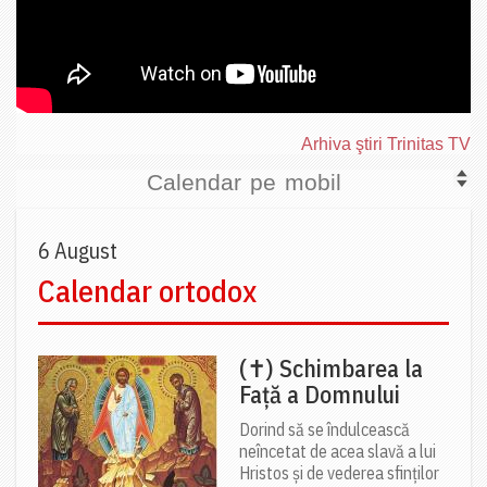
Arhiva ştiri Trinitas TV
Calendar pe mobil
6 August
Calendar ortodox
(✝) Schimbarea la
Față a Domnului
Dorind să se îndulcească
neîncetat de acea slavă a lui
Hristos și de vederea sfinților