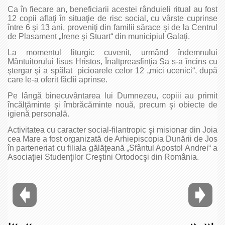
Ca în fiecare an, beneficiarii acestei rânduieli ritual au fost
12 copii aflaţi în situaţie de risc social, cu vârste cuprinse
între 6 şi 13 ani, proveniţi din familii sărace şi de la Centrul
de Plasament „Irene şi Stuart“ din municipiul Galaţi.
La momentul liturgic cuvenit, urmând îndemnului
Mântuitorului Iisus Hristos, Înaltpreasfinţia Sa s-a încins cu
ştergar şi a spălat picioarele celor 12 „mici ucenici“, după
care le-a oferit făclii aprinse.
Pe lângă binecuvântarea lui Dumnezeu, copiii au primit
încălţăminte şi îmbrăcăminte nouă, precum şi obiecte de
igienă personală.
Activitatea cu caracter social-filantropic şi misionar din Joia
cea Mare a fost organizată de Arhiepiscopia Dunării de Jos
în parteneriat cu filiala gălăţeană „Sfântul Apostol Andrei“ a
Asociaţiei Studenţilor Creştini Ortodocşi din România.