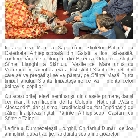
În Joia cea Mare a Săptămânii Sfintelor Pătimiri, la
Catedrala Arhiepiscopală din Galaţi a fost săvârşită,
conform rânduielii liturgice din Biserica Ortodoxă, slujba
Sfintei Liturghii a Sfântului Vasile cel Mare unită cu
Vecernia, în cadrul căreia a fost sfinţit Sfântul Agneţ, din
care se va pregăti şi se va păstra, pe Sfânta Masă, în tot
timpul anului, Sfânta Împărtăşanie ce va fi oferită celor
bolnavi şi copiilor.
Cu acest prilej, elevii seminarişti din clasele primare, dar şi
cei mari, tineri liceeni de la Colegiul Naţional „Vasile
Alecsandri“, dar şi simpli credincioşi au fost împărtăşiţi de
către Înaltpreasfinţitul Părinte Arhiepiscop Casian cu
Sfintele Taine.
La finalul Dumnezeieştii Liturghii, Chiriarhul Dunării de Jos
a împlinit, după tradiţie, rânduiala spălării picioarelor.