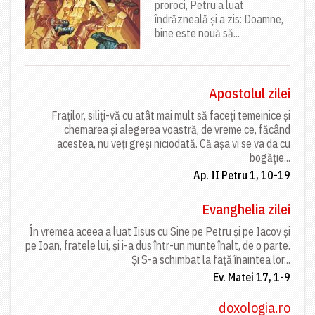
proroci, Petru a luat
îndrăzneală și a zis: Doamne,
bine este nouă să...
Apostolul zilei
Fraților, siliți-vă cu atât mai mult să faceți temeinice și
chemarea și alegerea voastră, de vreme ce, făcând
acestea, nu veți greși niciodată. Că așa vi se va da cu
bogăție...
Ap. II Petru 1, 10-19
Evanghelia zilei
În vremea aceea a luat Iisus cu Sine pe Petru și pe Iacov și
pe Ioan, fratele lui, și i-a dus într-un munte înalt, de o parte.
Și S-a schimbat la față înaintea lor...
Ev. Matei 17, 1-9
doxologia.ro