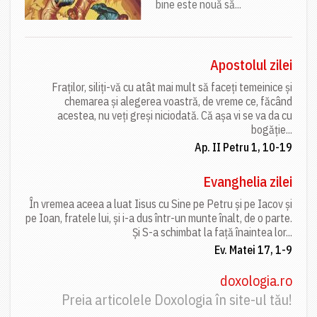
bine este nouă să...
Apostolul zilei
Fraților, siliți-vă cu atât mai mult să faceți temeinice și
chemarea și alegerea voastră, de vreme ce, făcând
acestea, nu veți greși niciodată. Că așa vi se va da cu
bogăție...
Ap. II Petru 1, 10-19
Evanghelia zilei
În vremea aceea a luat Iisus cu Sine pe Petru și pe Iacov și
pe Ioan, fratele lui, și i-a dus într-un munte înalt, de o parte.
Și S-a schimbat la față înaintea lor...
Ev. Matei 17, 1-9
doxologia.ro
Preia articolele Doxologia în site-ul tău!