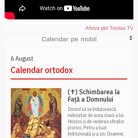
Arhiva ştiri Trinitas TV
Calendar pe mobil
6 August
Calendar ortodox
(✝) Schimbarea la
Față a Domnului
Dorind să se îndulcească
neîncetat de acea slavă a lui
Hristos și de vederea sfinților
proroci, Petru a luat
îndrăzneală și a zis: Doamne,