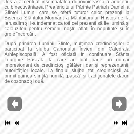
Jos a accentuat însemnătatea duhovnicească a aducerii,
cu binecuvântarea Preafericitului Părinte Patriarh Daniel, a
Sfintei Lumini care se oferă tuturor celor prezenţi la
Biserica Sfântului Mormânt a Mântuitorului Hristos de la
Ierusalim şi i-a îndemnat ca toţi cei prezenţi să fie lumină şi
călăuzitori pentru semenii noştri aflaţi în neputinţe şi în
grele încercări.
După primirea Luminii Sfinte, mulţimea credincioşilor a
participat la slujba Canonului Învierii din Catedrala
Arhiepiscopală. A fost oficiată în continuare Sfânta
Liturghie Pascală la care au luat parte un număr
impresionant de credincioşi gălăţeni dar şi reprezentanţii
autorităţilor locale. La finalul slujbei toţi credincioşii au
primit pâinea sfinţită numită „pască“ şi tradiţionalele daruri
de cozonac şi ouă.