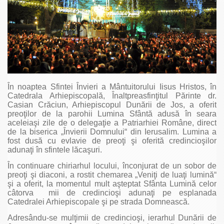
În noaptea Sfintei Învieri a Mântuitorului Iisus Hristos, în
Catedrala Arhiepiscopală, Înaltpreasfinţitul Părinte dr.
Casian Crăciun, Arhiepiscopul Dunării de Jos, a oferit
preoţilor de la parohii Lumina Sfântă adusă în seara
aceleiaşi zile de o delegaţie a Patriarhiei Române, direct
de la biserica „Învierii Domnului“ din Ierusalim. Lumina a
fost dusă cu evlavie de preoţi şi oferită credincioşilor
adunaţi în sfintele lăcaşuri.
În continuare chiriarhul locului, înconjurat de un sobor de
preoţi şi diaconi, a rostit chemarea „Veniţi de luaţi lumină“
şi a oferit, la momentul mult aşteptat Sfânta Lumină celor
câtorva mii de credincioşi adunaţi pe esplanada
Catedralei Arhiepiscopale şi pe strada Domnească.
Adresându-se mulţimii de credincioşi, ierarhul Dunării de