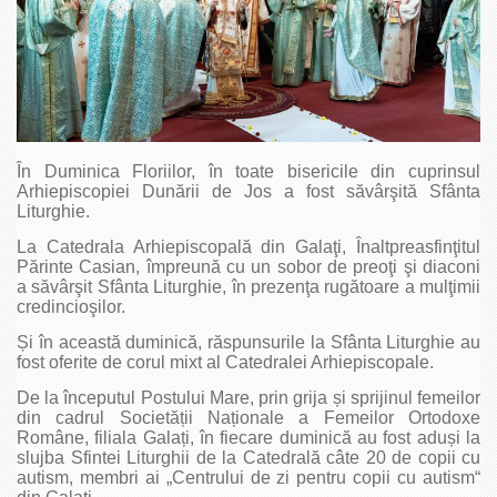
În Duminica Floriilor, în toate bisericile din cuprinsul
Arhiepiscopiei Dunării de Jos a fost săvârşită Sfânta
Liturghie.
La Catedrala Arhiepiscopală din Galaţi, Înaltpreasfinţitul
Părinte Casian, împreună cu un sobor de preoţi şi diaconi
a săvârşit Sfânta Liturghie, în prezenţa rugătoare a mulţimii
credincioşilor.
Și în această duminică, răspunsurile la Sfânta Liturghie au
fost oferite de corul mixt al Catedralei Arhiepiscopale.
De la începutul Postului Mare, prin grija și sprijinul femeilor
din cadrul Societății Naționale a Femeilor Ortodoxe
Române, filiala Galați, în fiecare duminică au fost aduși la
slujba Sfintei Liturghii de la Catedrală câte 20 de copii cu
autism, membri ai „Centrului de zi pentru copii cu autism“