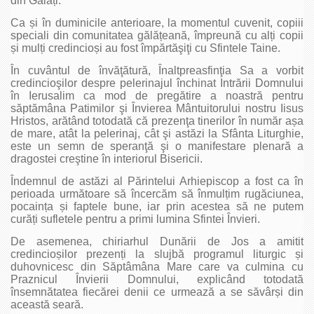
din Galați.
Ca și în duminicile anterioare, la momentul cuvenit, copiii
speciali din comunitatea gălățeană, împreună cu alți copii
și mulți credincioși au fost împărtăşiţi cu Sfintele Taine.
În cuvântul de învăţătură, Înaltpreasfinţia Sa a vorbit
credincioşilor despre pelerinajul închinat Intrării Domnului
în Ierusalim ca mod de pregătire a noastră pentru
săptămâna Patimilor şi Învierea Mântuitorului nostru Iisus
Hristos, arătând totodată că prezenţa tinerilor în număr așa
de mare, atât la pelerinaj, cât şi astăzi la Sfânta Liturghie,
este un semn de speranţă şi o manifestare plenară a
dragostei creştine în interiorul Bisericii.
Îndemnul de astăzi al Părintelui Arhiepiscop a fost ca în
perioada următoare să încercăm să înmulțim rugăciunea,
pocaința și faptele bune, iar prin acestea să ne putem
curăți sufletele pentru a primi lumina Sfintei Învieri.
De asemenea, chiriarhul Dunării de Jos a amitit
credincioșilor prezenți la slujbă programul liturgic și
duhovnicesc din Săptâmâna Mare care va culmina cu
Praznicul Învierii Domnului, explicând totodată
însemnătatea fiecărei denii ce urmează a se săvârși din
această seară.