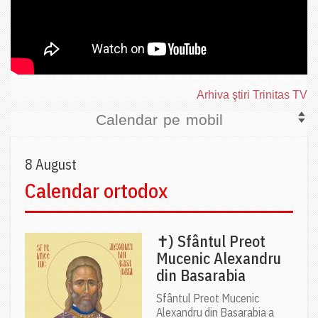
Arhiva ştiri Trinitas TV
Calendar pe mobil
8 August
Calendar ortodox
✝) Sfântul Preot
Mucenic Alexandru
din Basarabia
Sfântul Preot Mucenic
Alexandru din Basarabia a