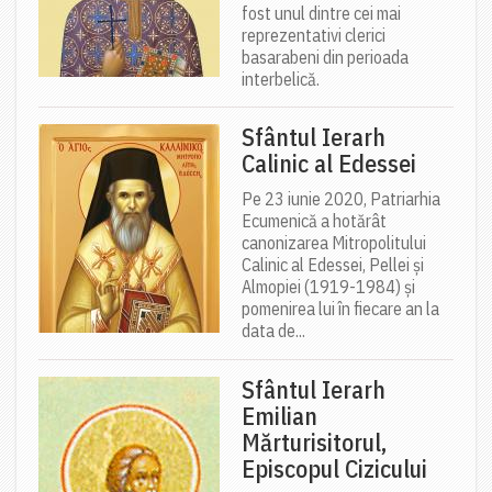
fost unul dintre cei mai
reprezentativi clerici
basarabeni din perioada
interbelică.
Sfântul Ierarh
Calinic al Edessei
Pe 23 iunie 2020, Patriarhia
Ecumenică a hotărât
canonizarea Mitropolitului
Calinic al Edessei, Pellei și
Almopiei (1919-1984) și
pomenirea lui în fiecare an la
data de...
Sfântul Ierarh
Emilian
Mărturisitorul,
Episcopul Cizicului