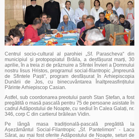
Centrul socio-cultural al parohiei „Sf. Parascheva“ din
municipiul și protopopiatul Brăila, a desfășurat marți, 30
aprilie, în a treia zi de prăznuire a Sfintei Învieri a Domnului
nostru Iisus Hristos, programul social-filantropic „Împreună
de Sfintele Paști“, program desfășurat în Arhiepiscopia
Dunării de Jos, cu binecuvântarea Înaltpreasfințitului
Părinte Arhiepiscop Casian.
Astfel, sub coordonarea preotului paroh Stan Ștefan, a fost
pregătită o masă pascală pentru 75 de persoane asistate în
cadrul Adăpostului de Noapte, cu sediul în Calea Galați, nr.
346, corp C din cartierul brăilean Vidin.
Pe lângă masa tradițională-pascală pregătită la
Așezământul Social-Filantropic „Sf. Pantelimon“ - Lacu
Sărat, au mai fost oferite Adăpostului de Noapte, seturi de