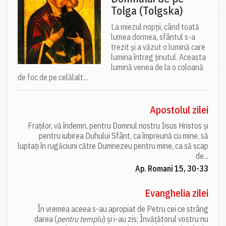
Tolga (Tolgska)
La miezul nopții, când toată
lumea dormea, sfântul s-a
trezit și a văzut o lumină care
lumina întreg ținutul. Aceasta
lumină venea de la o coloană
de foc de pe celălalt...
Apostolul zilei
Fraților, vă îndemn, pentru Domnul nostru Iisus Hristos și
pentru iubirea Duhului Sfânt, ca împreună cu mine, să
luptați în rugăciuni către Dumnezeu pentru mine, ca să scap
de...
Ap. Romani 15, 30-33
Evanghelia zilei
În vremea aceea s-au apropiat de Petru cei ce strâng
darea (
pentru templu
) și i-au zis: Învățătorul vostru nu