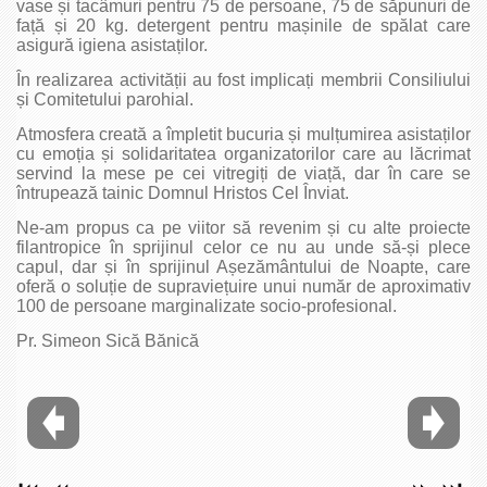
vase și tacâmuri pentru 75 de persoane, 75 de săpunuri de
față și 20 kg. detergent pentru mașinile de spălat care
asigură igiena asistaților.
În realizarea activității au fost implicați membrii Consiliului
și Comitetului parohial.
Atmosfera creată a împletit bucuria și mulțumirea asistaților
cu emoția și solidaritatea organizatorilor care au lăcrimat
servind la mese pe cei vitregiți de viață, dar în care se
întrupează tainic Domnul Hristos Cel Înviat.
Ne-am propus ca pe viitor să revenim și cu alte proiecte
filantropice în sprijinul celor ce nu au unde să-și plece
capul, dar și în sprijinul Așezământului de Noapte, care
oferă o soluție de supraviețuire unui număr de aproximativ
100 de persoane marginalizate socio-profesional.
Pr. Simeon Sică Bănică