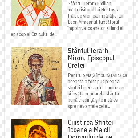
Sfântul Ierarh Emilian,
mărturisitorul lui Hristos, a
trăit pe vremea împărăției lui
Leon Armeanul, luptătorul
împotriva icoanelor, și fiind el
episcop al Cizicului, de...
Sfântul Ierarh
Miron, Episcopul
Cretei
Pentru o viață îmbunătățită ca
aceasta a fost pus preot al
sfintei biserici a lui Dumnezeu
și învăța popoarele sfânta
bună credință și le întărea
spre nevoințele cele...
Cinstirea Sfintei
Icoane a Maicii
Domnului de pe