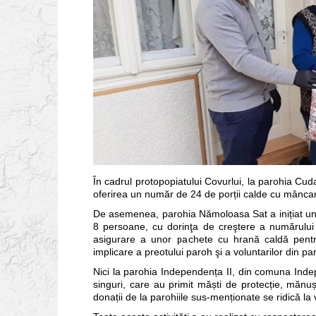
În cadrul protopopiatului Covurlui, la parohia Cuda
oferirea un număr de 24 de porții calde cu mânca
De asemenea, parohia Nămoloasa Sat a inițiat un p
8 persoane, cu dorinţa de creştere a numărului
asigurare a unor pachete cu hrană caldă pentr
implicare a preotului paroh şi a voluntarilor din pa
Nici la parohia Independența II, din comuna Indepe
singuri, care au primit măști de protecție, mănuș
donații de la parohiile sus-menționate se ridică la