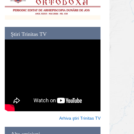
Ştiri Trinitas TV
Arhiva ştiri Trinitas TV
Alte emisiuni