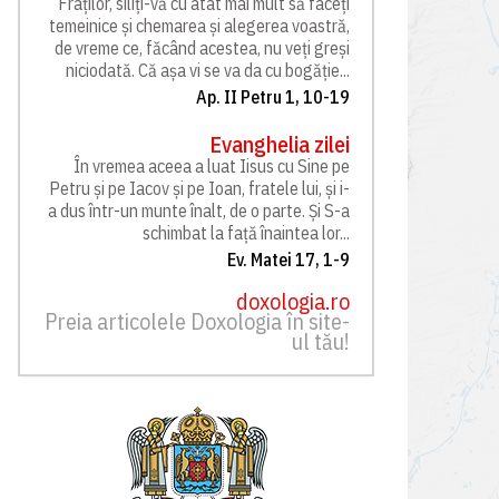
Fraților, siliți-vă cu atât mai mult să faceți
temeinice și chemarea și alegerea voastră,
de vreme ce, făcând acestea, nu veți greși
niciodată. Că așa vi se va da cu bogăție...
Ap. II Petru 1, 10-19
Evanghelia zilei
În vremea aceea a luat Iisus cu Sine pe
Petru și pe Iacov și pe Ioan, fratele lui, și i-
a dus într-un munte înalt, de o parte. Și S-a
schimbat la față înaintea lor...
Ev. Matei 17, 1-9
doxologia.ro
Preia articolele Doxologia în site-
ul tău!