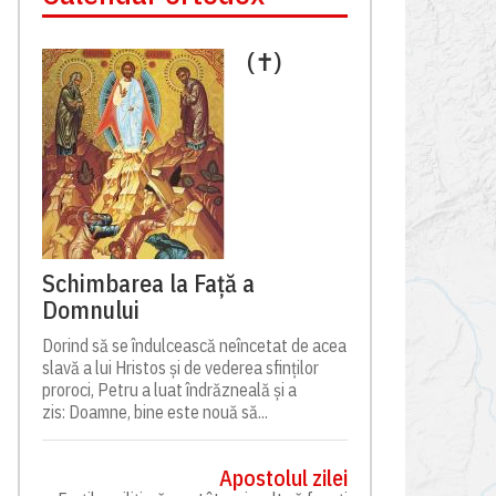
(✝)
Schimbarea la Față a
Domnului
Dorind să se îndulcească neîncetat de acea
slavă a lui Hristos și de vederea sfinților
proroci, Petru a luat îndrăzneală și a
zis: Doamne, bine este nouă să...
Apostolul zilei