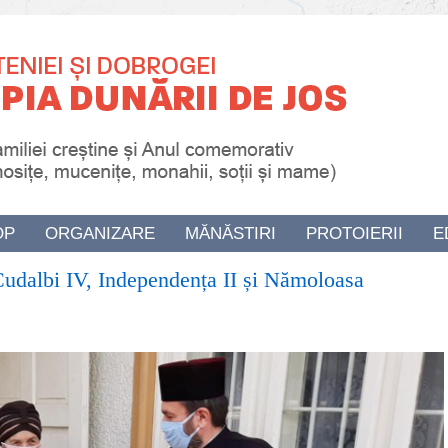
OP
ORGANIZARE
MĂNĂSTIRI
PROTOIERII
E
e Cudalbi IV, Independența II și Nămoloasa