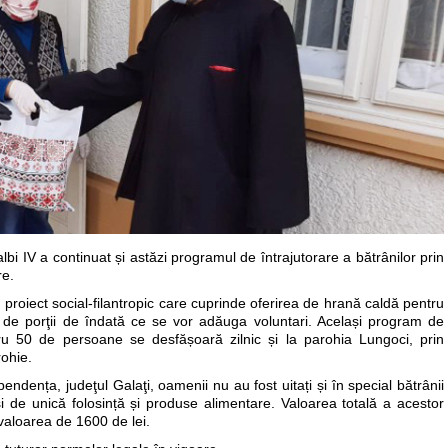
lbi IV a continuat și astăzi programul de întrajutorare a bătrânilor prin
re.
roiect social-filantropic care cuprinde oferirea de hrană caldă pentru
 de porţii de îndată ce se vor adăuga voluntari. Același program de
u 50 de persoane se desfășoară zilnic și la parohia Lungoci, prin
rohie.
ndența, judeţul Galaţi, oamenii nu au fost uitați și în special bătrânii
i de unică folosință și produse alimentare. Valoarea totală a acestor
 valoarea de 1600 de lei.