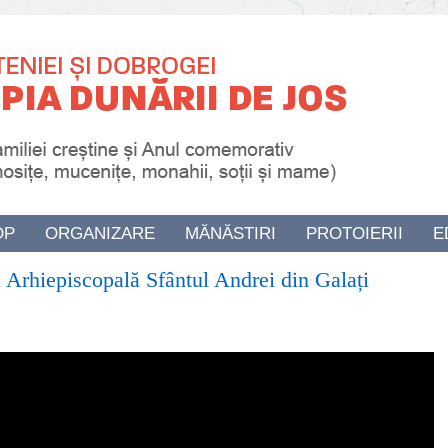
OP
ORGANIZARE
MĂNĂSTIRI
PROTOIERII
E
Arhiepiscopală Sfântul Andrei din Galați