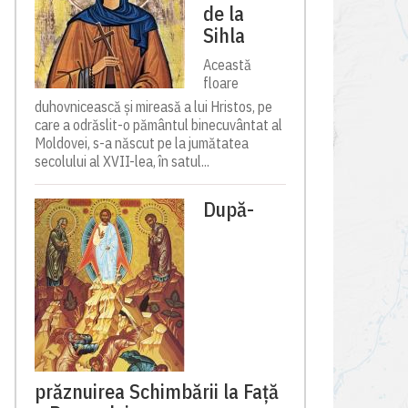
de la
Sihla
Această
floare
duhovnicească și mireasă a lui Hristos, pe
care a odrăslit-o pământul binecuvântat al
Moldovei, s-a născut pe la jumătatea
secolului al XVII-lea, în satul...
După-
prăznuirea Schimbării la Față