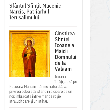
Sfântul Sfinţit Mucenic
Narcis, Patriarhul
Ierusalimului
Cinstirea
Sfintei
Icoane a
Maicii
Domnului
de la
Valaam
Icoana o
înfățișează pe
Fecioara Maria în mărime naturală, cu
privirea coborâtă, stând în picioare pe un
nor, îmbrăcată într-o mantie roșie
strălucitoare și un stihar...