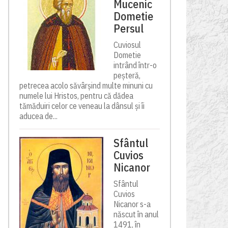
Mucenic
Dometie
Persul
Cuviosul
Dometie
intrând într-o
peșteră,
petrecea acolo săvârșind multe minuni cu
numele lui Hristos, pentru că dădea
tămăduiri celor ce veneau la dânsul și îi
aducea de...
Sfântul
Cuvios
Nicanor
Sfântul
Cuvios
Nicanor s-a
născut în anul
1491, în