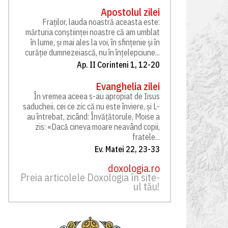
Apostolul zilei
Fraților, lauda noastră aceasta este:
mărturia conștiinței noastre că am umblat
în lume, și mai ales la voi, în sfințenie și în
curăție dumnezeiască, nu în înțelepciune...
Ap. II Corinteni 1, 12-20
Evanghelia zilei
În vremea aceea s-au apropiat de Iisus
saducheii, cei ce zic că nu este înviere, și L-
au întrebat, zicând: Învățătorule, Moise a
zis: «Dacă cineva moare neavând copii,
fratele...
Ev. Matei 22, 23-33
doxologia.ro
Preia articolele Doxologia în site-
ul tău!