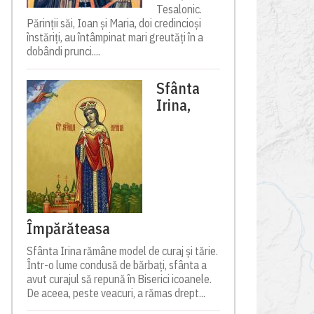
Tesalonic.
Părinții săi, Ioan și Maria, doi credincioși
înstăriți, au întâmpinat mari greutăți în a
dobândi prunci....
Sfânta
Irina,
Împărăteasa
Sfânta Irina rămâne model de curaj și tărie.
Într-o lume condusă de bărbați, sfânta a
avut curajul să repună în Biserici icoanele.
De aceea, peste veacuri, a rămas drept...