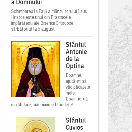
a Domnului
Schimbarea la Față a Mântuitorului Iisus
Hristos este unul din Praznicele
împărătești ale Bisericii Ortodoxe,
sărbătorită la 6 august.
Sfântul
Antonie
de la
Optina
Doamne,
ajută-mi să
văd păcatele
mele;
Doamne, dă-
mi răbdare, mărinimie şi blândeţe!
Sfântul
Cuvios