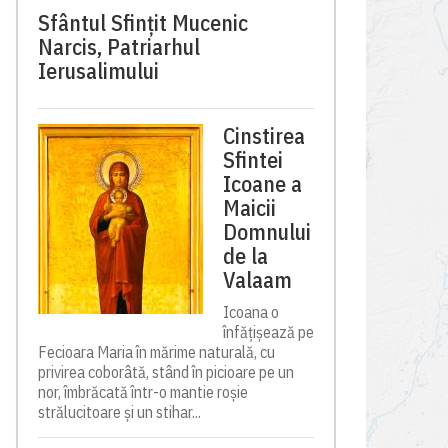
Sfântul Sfinţit Mucenic
Narcis, Patriarhul
Ierusalimului
Cinstirea
Sfintei
Icoane a
Maicii
Domnului
de la
Valaam
Icoana o
înfățișează pe
Fecioara Maria în mărime naturală, cu
privirea coborâtă, stând în picioare pe un
nor, îmbrăcată într-o mantie roșie
strălucitoare și un stihar...