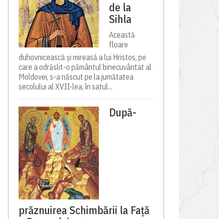
de la
Sihla
Această
floare
duhovnicească și mireasă a lui Hristos, pe
care a odrăslit-o pământul binecuvântat al
Moldovei, s-a născut pe la jumătatea
secolului al XVII-lea, în satul...
După-
prăznuirea Schimbării la Față