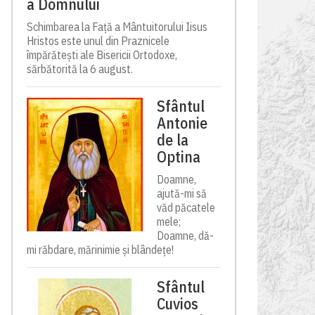
a Domnului
Schimbarea la Față a Mântuitorului Iisus
Hristos este unul din Praznicele
împărătești ale Bisericii Ortodoxe,
sărbătorită la 6 august.
Sfântul
Antonie
de la
Optina
Doamne,
ajută-mi să
văd păcatele
mele;
Doamne, dă-
mi răbdare, mărinimie şi blândeţe!
Sfântul
Cuvios