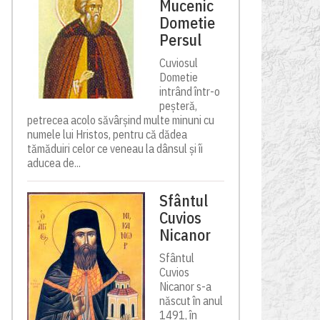
Mucenic
Dometie
Persul
Cuviosul
Dometie
intrând într-o
peșteră,
petrecea acolo săvârșind multe minuni cu
numele lui Hristos, pentru că dădea
tămăduiri celor ce veneau la dânsul și îi
aducea de...
Sfântul
Cuvios
Nicanor
Sfântul
Cuvios
Nicanor s-a
născut în anul
1491, în