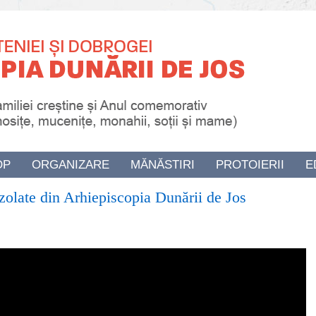
OP
ORGANIZARE
MĂNĂSTIRI
PROTOIERII
E
izolate din Arhiepiscopia Dunării de Jos