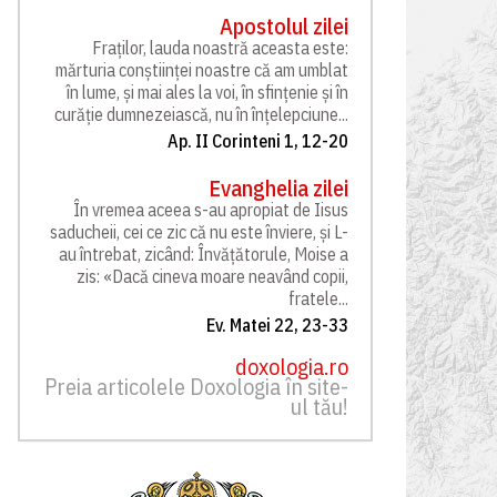
Apostolul zilei
Fraților, lauda noastră aceasta este:
mărturia conștiinței noastre că am umblat
în lume, și mai ales la voi, în sfințenie și în
curăție dumnezeiască, nu în înțelepciune...
Ap. II Corinteni 1, 12-20
Evanghelia zilei
În vremea aceea s-au apropiat de Iisus
saducheii, cei ce zic că nu este înviere, și L-
au întrebat, zicând: Învățătorule, Moise a
zis: «Dacă cineva moare neavând copii,
fratele...
Ev. Matei 22, 23-33
doxologia.ro
Preia articolele Doxologia în site-
ul tău!