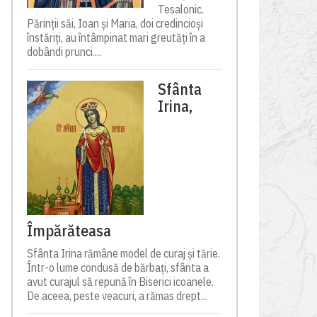
Tesalonic.
Părinții săi, Ioan și Maria, doi credincioși
înstăriți, au întâmpinat mari greutăți în a
dobândi prunci....
Sfânta
Irina,
Împărăteasa
Sfânta Irina rămâne model de curaj și tărie.
Într-o lume condusă de bărbați, sfânta a
avut curajul să repună în Biserici icoanele.
De aceea, peste veacuri, a rămas drept...