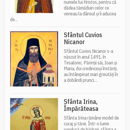
numele lui Hristos, pentru că
dădea tămăduiri celor ce
veneau la dânsul și îi aducea
de...
Sfântul Cuvios
Nicanor
Sfântul Cuvios Nicanor s-a
născut în anul 1491, în
Tesalonic. Părinții săi, Ioan și
Maria, doi credincioși înstăriți,
au întâmpinat mari greutăți în
a dobândi prunci....
Sfânta Irina,
Împărăteasa
Sfânta Irina rămâne model de
curaj și tărie. Într-o lume
condusă de bărbați, sfânta a