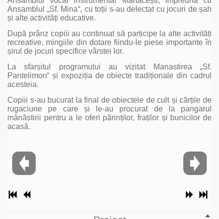
Ansamblul vocal instrumental Mărtăcești, împreună cu
Ansamblul „Sf. Mina“, cu toții s-au delectat cu jocuri de șah
și alte activități educative.
După prânz copiii au continuat să participe la alte activități
recreative, mingiile din dotare fiindu-le piese importante în
șirul de jocuri specifice vârstei lor.
La sfarșitul programului au vizitat Manastirea „Sf.
Pantelimon“ și expoziția de obiecte tradiționale din cadrul
acesteia.
Copiii s-au bucurat la final de obiectele de cult și cărțile de
rugaciune pe care și le-au procurat de la pangarul
mănăstirii pentru a le oferi părinților, fraților și bunicilor de
acasă.