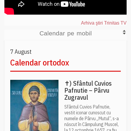
Arhiva ştiri Trinitas TV
Calendar pe mobil
7 August
Calendar ortodox
✝) Sfântul Cuvios
Pafnutie – Pârvu
Zugravul
Sfântul Cuvios Pafnutie,
vestit iconar cunoscut cu
numele de Pârvu „Mutul”, s-a
născut în Câmpulung Muscel,
la 12 octombrie 1657, ca fiu