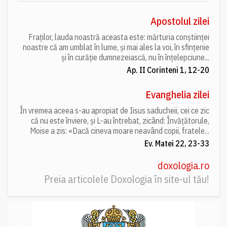
Apostolul zilei
Fraților, lauda noastră aceasta este: mărturia conștiinței
noastre că am umblat în lume, și mai ales la voi, în sfințenie
și în curăție dumnezeiască, nu în înțelepciune...
Ap. II Corinteni 1, 12-20
Evanghelia zilei
În vremea aceea s-au apropiat de Iisus saducheii, cei ce zic
că nu este înviere, și L-au întrebat, zicând: Învățătorule,
Moise a zis: «Dacă cineva moare neavând copii, fratele...
Ev. Matei 22, 23-33
doxologia.ro
Preia articolele Doxologia în site-ul tău!