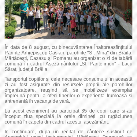
În data de 8 august, cu binecuvântarea Înaltpreasfințitului
Părinte Arhiepiscop Casian, parohiile "Sf. Mina" din Brăila,
Mărtăcești, Cazasu și Romanu au organizat o zi de tabără
comună în cadrul Așezământului „Sf. Pantelimon“ - Lacu
Sărat, judeţul Brăila.
Tansportul copiilor și cele necesare consumului în această
zi au fost asigurate din resursele proprii ale parohiilor
organizatoare, reușind să se mobilizeze exemplar
împreună pentru a oferi tinerilor o experienta frumoasa și
antrenantă în vacanța de vară.
La acest eveniment au participat 35 de copii care și-au
început ziua specială la orele dimineții cu rugăciunea
comună în capela din cadrul acestui așezământ.
În continuare, după un recital de cântece susținut de