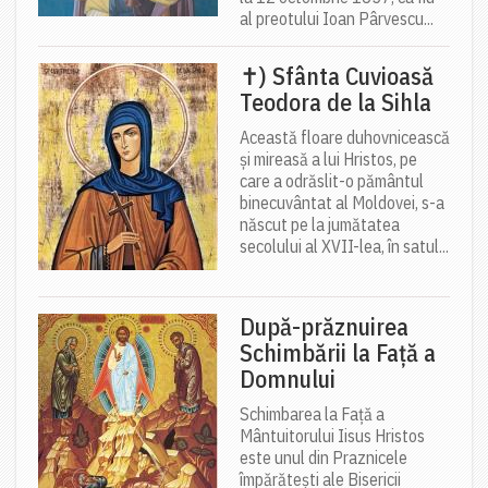
al preotului Ioan Pârvescu...
✝) Sfânta Cuvioasă
Teodora de la Sihla
Această floare duhovnicească
și mireasă a lui Hristos, pe
care a odrăslit-o pământul
binecuvântat al Moldovei, s-a
născut pe la jumătatea
secolului al XVII-lea, în satul...
După-prăznuirea
Schimbării la Față a
Domnului
Schimbarea la Față a
Mântuitorului Iisus Hristos
este unul din Praznicele
împărătești ale Bisericii