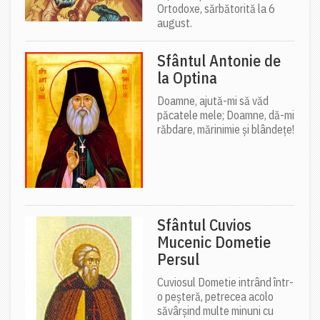
Ortodoxe, sărbătorită la 6
august.
Sfântul Antonie de
la Optina
Doamne, ajută-mi să văd
păcatele mele; Doamne, dă-mi
răbdare, mărinimie şi blândeţe!
Sfântul Cuvios
Mucenic Dometie
Persul
Cuviosul Dometie intrând într-
o peșteră, petrecea acolo
săvârșind multe minuni cu