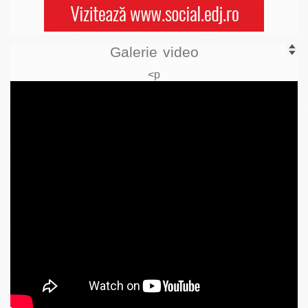
Galerie video
<p