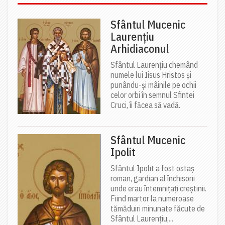
Sfântul Mucenic
Laurențiu
Arhidiaconul
Sfântul Laurențiu chemând
numele lui Iisus Hristos și
punându-și mâinile pe ochii
celor orbi în semnul Sfintei
Cruci, îi făcea să vadă.
Sfântul Mucenic
Ipolit
Sfântul Ipolit a fost ostaș
roman, gardian al închisorii
unde erau întemnițați creștinii.
Fiind martor la numeroase
tămăduiri minunate făcute de
Sfântul Laurențiu,...