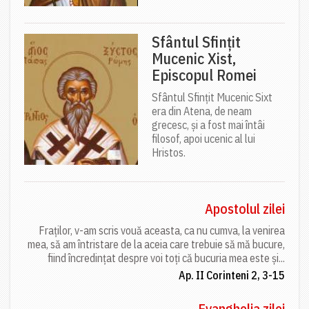
Sfântul Sfințit
Mucenic Xist,
Episcopul Romei
Sfântul Sfințit Mucenic Sixt
era din Atena, de neam
grecesc, și a fost mai întâi
filosof, apoi ucenic al lui
Hristos.
Apostolul zilei
Fraților, v-am scris vouă aceasta, ca nu cumva, la venirea
mea, să am întristare de la aceia care trebuie să mă bucure,
fiind încredințat despre voi toți că bucuria mea este și...
Ap. II Corinteni 2, 3-15
Evanghelia zilei