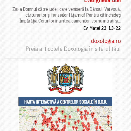
Zis-a Domnul către iudeii care veniseră la Dânsul: Vai vouă,
cărturarilor și fariseilor fățarnici! Pentru că închideți
Împărăția Cerurilor înaintea oamenilor; voi nu intrați și...
Ev. Matei 23, 13-22
doxologia.ro
Preia articolele Doxologia în site-ul tău!