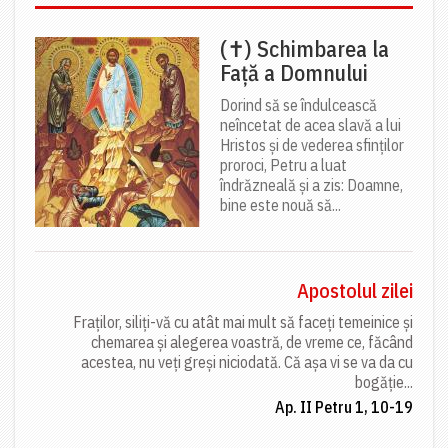
(✝) Schimbarea la
Față a Domnului
Dorind să se îndulcească
neîncetat de acea slavă a lui
Hristos și de vederea sfinților
proroci, Petru a luat
îndrăzneală și a zis: Doamne,
bine este nouă să...
Apostolul zilei
Fraților, siliți-vă cu atât mai mult să faceți temeinice și
chemarea și alegerea voastră, de vreme ce, făcând
acestea, nu veți greși niciodată. Că așa vi se va da cu
bogăție...
Ap. II Petru 1, 10-19