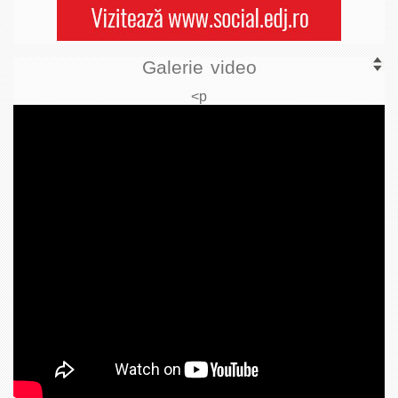
Galerie video
<p