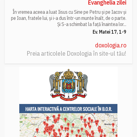
Evanghelia zilei
În vremea aceea a luat Iisus cu Sine pe Petru și pe Iacov și
pe Ioan, fratele lui, și i-a dus într-un munte înalt, de o parte.
Și S-a schimbat la față înaintea lor...
Ev. Matei 17, 1-9
doxologia.ro
Preia articolele Doxologia în site-ul tău!