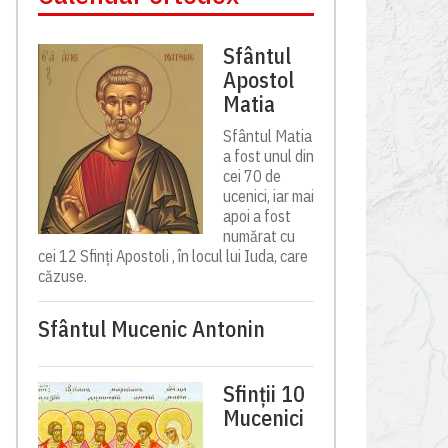
Sfântul
Apostol
Matia
Sfântul Matia
a fost unul din
cei 70 de
ucenici, iar mai
apoi a fost
numărat cu
cei 12 Sfinți Apostoli , în locul lui Iuda, care
căzuse.
Sfântul Mucenic Antonin
Sfinții 10
Mucenici