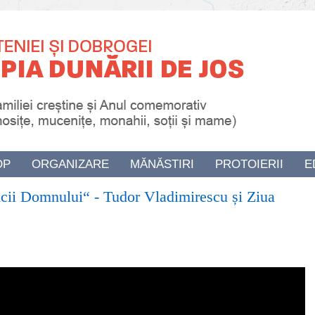
OP
ORGANIZARE
MĂNĂSTIRI
PROTOIERII
E
ii Domnului“ - Tudor Vladimirescu și Ziua