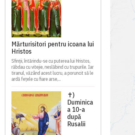
Mărturisitori pentru icoana lui
Hristos
Sfinții, întărindu-se cu puterea lui Hristos,
răbdau cu vitejie, neslăbind cu trupurile. Iar
tiranul, văzând acest lucru, a poruncit să le
ardă fețele cu fiare arse,...
✝)
Duminica
a 10-a
după
Rusalii