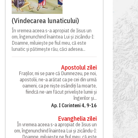
(Vindecarea lunaticului)
În vremea aceea s-a apropiat de Iisus un
om, îngenunchind înaintea Lui și zicându-I:
Doamne, miluiește pe fiul meu, că este
lunatic și pătimește rău, căci adesea...
Apostolul zilei
Fraților, mi se pare că Dumnezeu, pe noi,
apostolii, ne-a arătat ca pe cei din urmă
oameni, ca pe niște osândiți la moarte,
fiindcă ne-am făcut priveliște lumii și
îngerilor și...
Ap. I Corinteni 4, 9-16
Evanghelia zilei
În vremea aceea s-a apropiat de Iisus un
om, îngenunchind înaintea Lui și zicându-I:
Doamne, miluiește pe fiul meu, că este