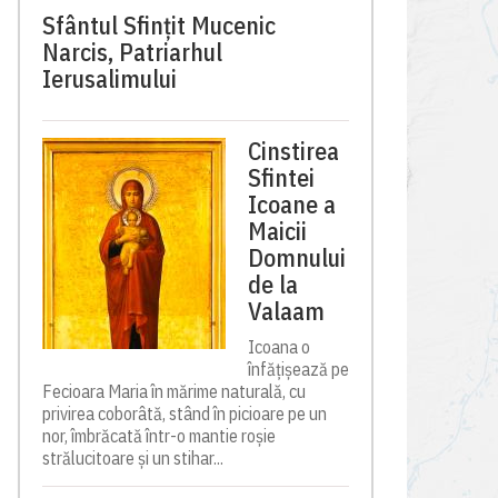
Sfântul Sfinţit Mucenic
Narcis, Patriarhul
Ierusalimului
Cinstirea
Sfintei
Icoane a
Maicii
Domnului
de la
Valaam
Icoana o
înfățișează pe
Fecioara Maria în mărime naturală, cu
privirea coborâtă, stând în picioare pe un
nor, îmbrăcată într-o mantie roșie
strălucitoare și un stihar...