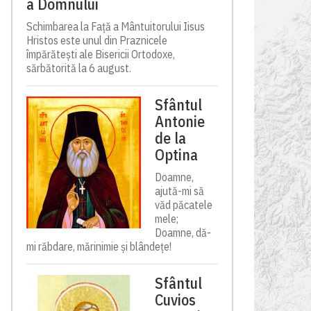
a Domnului
Schimbarea la Față a Mântuitorului Iisus
Hristos este unul din Praznicele
împărătești ale Bisericii Ortodoxe,
sărbătorită la 6 august.
Sfântul
Antonie
de la
Optina
Doamne,
ajută-mi să
văd păcatele
mele;
Doamne, dă-
mi răbdare, mărinimie şi blândeţe!
Sfântul
Cuvios