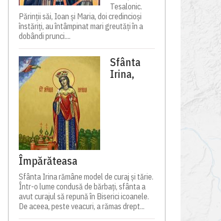
Tesalonic.
Părinții săi, Ioan și Maria, doi credincioși
înstăriți, au întâmpinat mari greutăți în a
dobândi prunci....
Sfânta
Irina,
Împărăteasa
Sfânta Irina rămâne model de curaj și tărie.
Într-o lume condusă de bărbați, sfânta a
avut curajul să repună în Biserici icoanele.
De aceea, peste veacuri, a rămas drept...