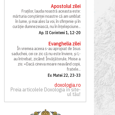
Apostolul zilei
Fraților, lauda noastră aceasta este:
mărturia conștiinței noastre că am umblat
în lume, și mai ales la voi, în sfințenie și în
curăție dumnezeiască, nu în înțelepciune...
Ap. II Corinteni 1, 12-20
Evanghelia zilei
În vremea aceea s-au apropiat de Iisus
saducheii, cei ce zic că nu este înviere, și L-
au întrebat, zicând: Învățătorule, Moise a
zis: «Dacă cineva moare neavând copii,
fratele...
Ev. Matei 22, 23-33
doxologia.ro
Preia articolele Doxologia în site-
ul tău!