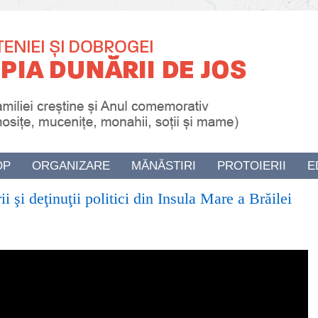
OP
ORGANIZARE
MĂNĂSTIRI
PROTOIERII
E
i şi deţinuţii politici din Insula Mare a Brăilei