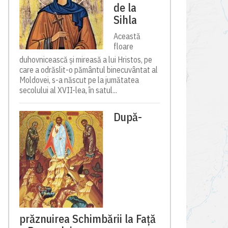
de la
Sihla
Această
floare
duhovnicească și mireasă a lui Hristos, pe
care a odrăslit-o pământul binecuvântat al
Moldovei, s-a născut pe la jumătatea
secolului al XVII-lea, în satul...
După-
prăznuirea Schimbării la Față