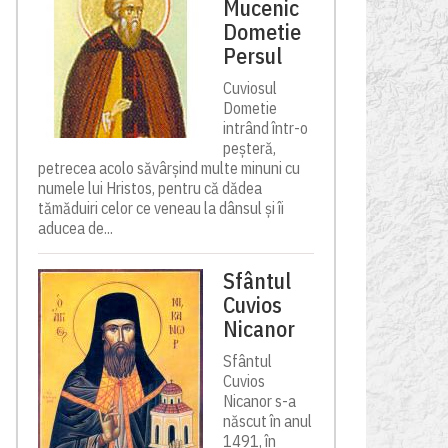
Mucenic
Dometie
Persul
Cuviosul
Dometie
intrând într-o
peșteră,
petrecea acolo săvârșind multe minuni cu
numele lui Hristos, pentru că dădea
tămăduiri celor ce veneau la dânsul și îi
aducea de...
Sfântul
Cuvios
Nicanor
Sfântul
Cuvios
Nicanor s-a
născut în anul
1491, în