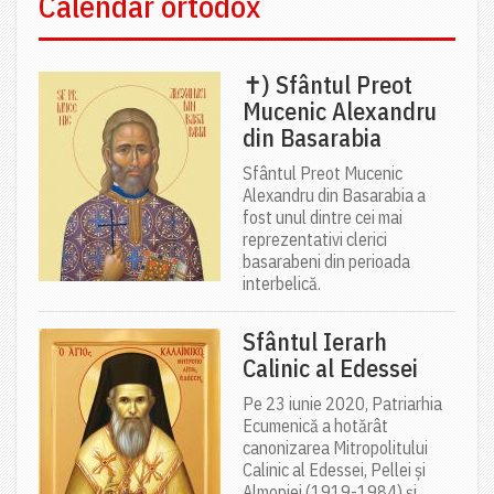
Calendar ortodox
✝) Sfântul Preot
Mucenic Alexandru
din Basarabia
Sfântul Preot Mucenic
Alexandru din Basarabia a
fost unul dintre cei mai
reprezentativi clerici
basarabeni din perioada
interbelică.
Sfântul Ierarh
Calinic al Edessei
Pe 23 iunie 2020, Patriarhia
Ecumenică a hotărât
canonizarea Mitropolitului
Calinic al Edessei, Pellei și
Almopiei (1919-1984) și