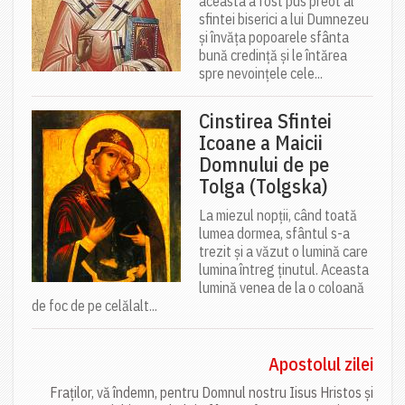
aceasta a fost pus preot al
sfintei biserici a lui Dumnezeu
și învăța popoarele sfânta
bună credință și le întărea
spre nevoințele cele...
Cinstirea Sfintei
Icoane a Maicii
Domnului de pe
Tolga (Tolgska)
La miezul nopții, când toată
lumea dormea, sfântul s-a
trezit și a văzut o lumină care
lumina întreg ținutul. Aceasta
lumină venea de la o coloană
de foc de pe celălalt...
Apostolul zilei
Fraților, vă îndemn, pentru Domnul nostru Iisus Hristos și