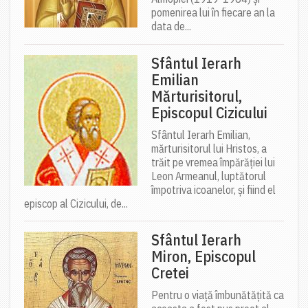
pomenirea lui în fiecare an la
data de...
Sfântul Ierarh
Emilian
Mărturisitorul,
Episcopul Cizicului
Sfântul Ierarh Emilian,
mărturisitorul lui Hristos, a
trăit pe vremea împărăției lui
Leon Armeanul, luptătorul
împotriva icoanelor, și fiind el
episcop al Cizicului, de...
Sfântul Ierarh
Miron, Episcopul
Cretei
Pentru o viață îmbunătățită ca