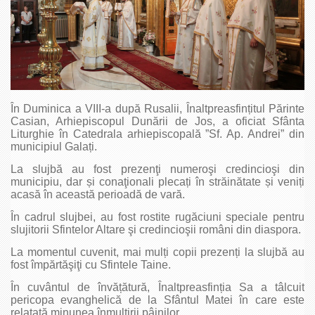
În Duminica a VIII-a după Rusalii, Înaltpreasfințitul Părinte
Casian, Arhiepiscopul Dunării de Jos, a oficiat Sfânta
Liturghie în Catedrala arhiepiscopală ”Sf. Ap. Andrei” din
municipiul Galați.
La slujbă au fost prezenţi numeroşi credincioşi din
municipiu, dar și conaţionali plecați în străinătate și veniți
acasă în această perioadă de vară.
În cadrul slujbei, au fost rostite rugăciuni speciale pentru
slujitorii Sfintelor Altare şi credincioşii români din diaspora.
La momentul cuvenit, mai mulți copii prezenți la slujbă au
fost împărtăşiţi cu Sfintele Taine.
În cuvântul de învățătură, Înaltpreasfinția Sa a tâlcuit
pericopa evanghelică de la Sfântul Matei în care este
relatată minunea înmulţirii pâinilor.