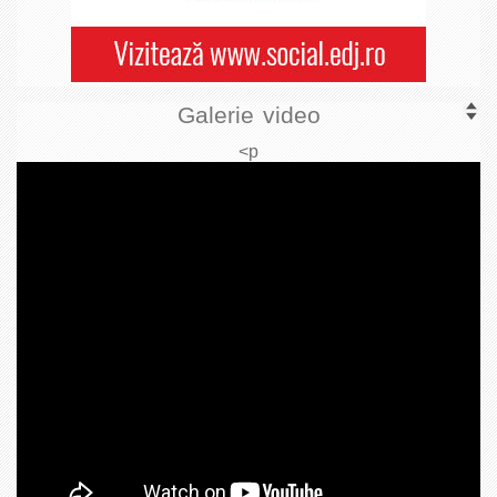
Galerie video
<p