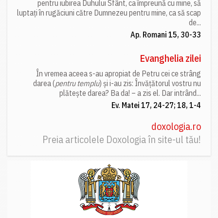
pentru iubirea Duhului Sfânt, ca împreună cu mine, să
luptați în rugăciuni către Dumnezeu pentru mine, ca să scap
de...
Ap. Romani 15, 30-33
Evanghelia zilei
În vremea aceea s-au apropiat de Petru cei ce strâng
darea (
pentru templu
) și i-au zis: Învățătorul vostru nu
plătește darea? Ba da! – a zis el. Dar intrând...
Ev. Matei 17, 24-27; 18, 1-4
doxologia.ro
Preia articolele Doxologia în site-ul tău!