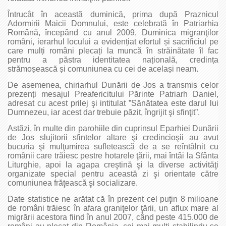
Întrucât în această duminică, prima după Praznicul
Adormirii Maicii Domnului, este celebrată în Patriarhia
Română, începând cu anul 2009, Duminica migranţilor
români, ierarhul locului a evidențiat efortul și sacrificiul pe
care mulți români plecați la muncă în străinătate îl fac
pentru a păstra identitatea națională, credința
strămoșească și comuniunea cu cei de același neam.
De asemenea, chiriarhul Dunării de Jos a transmis celor
prezenți mesajul Preafericitului Părinte Patriarh Daniel,
adresat cu acest prilej şi intitulat ”Sănătatea este darul lui
Dumnezeu, iar acest dar trebuie păzit, îngrijit şi sfinţit”.
Astăzi, în multe din parohiile din cuprinsul Eparhiei Dunării
de Jos slujitorii sfintelor altare şi credincioşii au avut
bucuria şi mulţumirea sufletească de a se reîntâlnit cu
românii care trăiesc pestre hotarele ţării, mai întâi la Sfânta
Liturghie, apoi la agapa creştină şi la diverse activităţi
organizate special pentru această zi şi orientate către
comuniunea frăţească şi socializare.
Date statistice ne arătat că în prezent cel puţin 8 milioane
de români trăiesc în afara graniţelor ţării, un aflux mare al
migrării acestora fiind în anul 2007, când peste 415.000 de