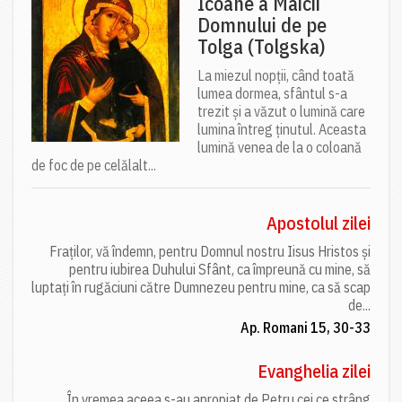
Icoane a Maicii
Domnului de pe
Tolga (Tolgska)
La miezul nopții, când toată
lumea dormea, sfântul s-a
trezit și a văzut o lumină care
lumina întreg ținutul. Aceasta
lumină venea de la o coloană
de foc de pe celălalt...
Apostolul zilei
Fraților, vă îndemn, pentru Domnul nostru Iisus Hristos și
pentru iubirea Duhului Sfânt, ca împreună cu mine, să
luptați în rugăciuni către Dumnezeu pentru mine, ca să scap
de...
Ap. Romani 15, 30-33
Evanghelia zilei
În vremea aceea s-au apropiat de Petru cei ce strâng