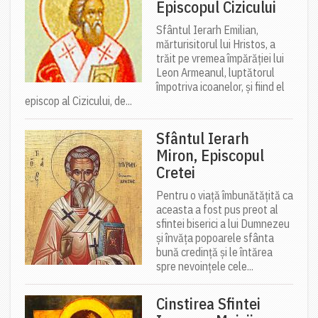
Episcopul Cizicului
Sfântul Ierarh Emilian,
mărturisitorul lui Hristos, a
trăit pe vremea împărăției lui
Leon Armeanul, luptătorul
împotriva icoanelor, și fiind el
episcop al Cizicului, de...
Sfântul Ierarh
Miron, Episcopul
Cretei
Pentru o viață îmbunătățită ca
aceasta a fost pus preot al
sfintei biserici a lui Dumnezeu
și învăța popoarele sfânta
bună credință și le întărea
spre nevoințele cele...
Cinstirea Sfintei