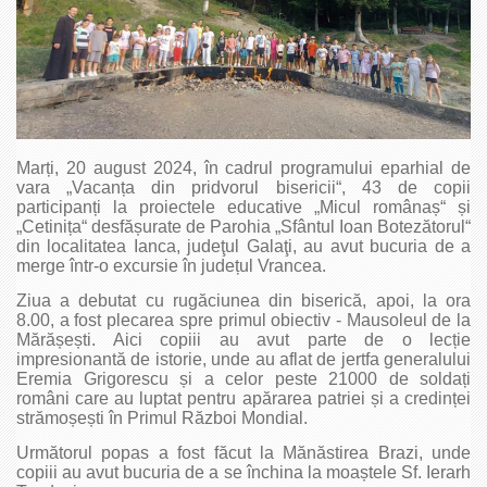
Marți, 20 august 2024, în cadrul programului eparhial de
vara „Vacanța din pridvorul bisericii“, 43 de copii
participanți la proiectele educative „Micul românaș“ și
„Cetinița“ desfășurate de Parohia „Sfântul Ioan Botezătorul“
din localitatea Ianca, judeţul Galaţi, au avut bucuria de a
merge într-o excursie în județul Vrancea.
Ziua a debutat cu rugăciunea din biserică, apoi, la ora
8.00, a fost plecarea spre primul obiectiv - Mausoleul de la
Mărășești. Aici copiii au avut parte de o lecție
impresionantă de istorie, unde au aflat de jertfa generalului
Eremia Grigorescu și a celor peste 21000 de soldați
români care au luptat pentru apărarea patriei și a credinței
strămoșești în Primul Război Mondial.
Următorul popas a fost făcut la Mănăstirea Brazi, unde
copiii au avut bucuria de a se închina la moaștele Sf. Ierarh