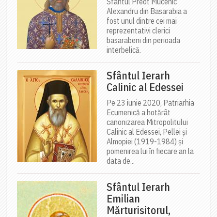
Sfântul Preot Mucenic
Alexandru din Basarabia a
fost unul dintre cei mai
reprezentativi clerici
basarabeni din perioada
interbelică.
Sfântul Ierarh
Calinic al Edessei
Pe 23 iunie 2020, Patriarhia
Ecumenică a hotărât
canonizarea Mitropolitului
Calinic al Edessei, Pellei și
Almopiei (1919-1984) și
pomenirea lui în fiecare an la
data de...
Sfântul Ierarh
Emilian
Mărturisitorul,