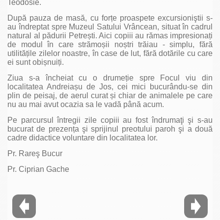
Teodosie.
După pauza de masă, cu forțe proaspete excursioniştii s-
au îndreptat spre Muzeul Satului Vrâncean, situat în cadrul
natural al pădurii Petrești. Aici copiii au rămas impresionați
de modul în care strămoșii noștri trăiau - simplu, fără
utilitățile zilelor noastre, în case de lut, fără dotările cu care
ei sunt obișnuiți.
Ziua s-a încheiat cu o drumeție spre Focul viu din
localitatea Andreiașu de Jos, cei mici bucurându-se din
plin de peisaj, de aerul curat și chiar de animalele pe care
nu au mai avut ocazia sa le vadă până acum.
Pe parcursul întregii zile copiii au fost îndrumaţi şi s-au
bucurat de prezența şi sprijinul preotului paroh şi a două
cadre didactice voluntare din localitatea lor.
Pr. Rareş Bucur
Pr. Ciprian Gache