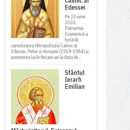
Calinic al
Edessei
Pe 23 iunie
2020,
Patriarhia
Ecumenică a
hotărât
canonizarea Mitropolitului Calinic al
Edessei, Pellei și Almopiei (1919-1984) și
pomenirea lui în fiecare an la data de...
Sfântul
Ierarh
Emilian