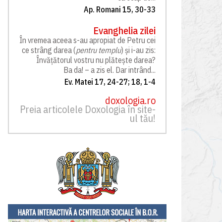
Ap. Romani 15, 30-33
Evanghelia zilei
În vremea aceea s-au apropiat de Petru cei
ce strâng darea (
pentru templu
) și i-au zis:
Învățătorul vostru nu plătește darea?
Ba da! – a zis el. Dar intrând...
Ev. Matei 17, 24-27; 18, 1-4
doxologia.ro
Preia articolele Doxologia în site-
ul tău!