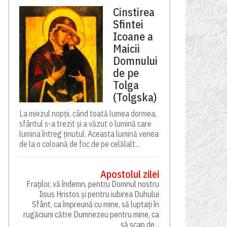
Cinstirea
Sfintei
Icoane a
Maicii
Domnului
de pe
Tolga
(Tolgska)
La miezul nopții, când toată lumea dormea,
sfântul s-a trezit și a văzut o lumină care
lumina întreg ținutul. Aceasta lumină venea
de la o coloană de foc de pe celălalt...
Apostolul zilei
Fraților, vă îndemn, pentru Domnul nostru
Iisus Hristos și pentru iubirea Duhului
Sfânt, ca împreună cu mine, să luptați în
rugăciuni către Dumnezeu pentru mine, ca
să scap de...