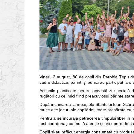
Vineri, 2 august, 80 de copii din Parohia Țepu de 
cadre didactice, părinți și bunici au participat la o
Acțiunile planificate pentru această zi specială
rugători cu cei mici fiind preacuviosul părinte stareț
După închinarea la moaștele Sfântului Ioan Scărarul
multe alte jocuri ale copilăriei, toate presărate cu 
Pentru a se încuraja petrecerea timpului liber în nat
fost coordonaţi cu multă atenție și pricepere de ca
Copiii și-au refăcut energia consumată cu produse 