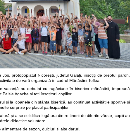
Jos, protopopiatul Nicorești, județul Galați, însoțiți de preotul paroh,
 activitate de vară organizată în cadrul Mănăstirii Toflea.
 de vacanță au debutat cu rugăciune în biserica mănăstirii, împreună
 Paisie Agache și toți însoțitorii copiilor.
 și la icoanele din sfânta biserică, au continuat activitățile sportive și
multe surprize pe placul participanților.
ură și a se solidifica legătura dintre tinerii de diferite vârste, copiii au
drele didactice voluntare.
alimentare de sezon, dulciuri și alte daruri.