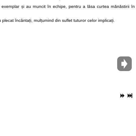
t exemplar și au muncit în echipe, pentru a lăsa curtea mănăstirii în
plecat încântați, mulțumind din suflet tuturor celor implicați.