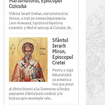
Mărturisitorul, Episcopul
Cizicului
Sfântul Ierarh Emilian, mărturisitorul lui
Hristos, a trăit pe vremea împărăției lui
Leon Armeanul, luptătorul împotriva
icoanelor, și fiind el episcop al Cizicului, de...
Sfântul
Ierarh
Miron,
Episcopul
Cretei
Pentru o viață
îmbunătățită
ca aceasta a
fost pus preot
al sfintei biserici a lui Dumnezeu și învăța
popoarele sfânta bună credință și le
întărea spre nevoințele cele...