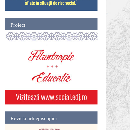
Proiect
Revista arhiepiscopiei